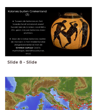
Kolonies buiten Griekenland
(3)
Tussen de kolonies en het
'moederland' ontstond zoveel
handel dat de Grieken rond 550 v.
Chr. geen nieuwe kolonies meer
stichten.
Door de Griekse kolonies raakte
de mensen in het Middellandse
Zeegebied bekend met de
Griekse cultuur
(zoals:
mythologie, beeldhouwkunst,
enz.)
Slide
8
-
Slide