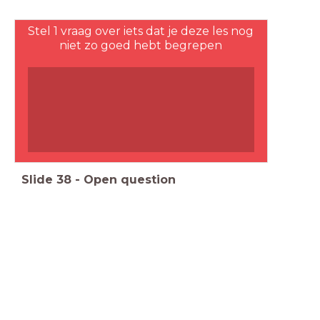
Stel 1 vraag over iets dat je deze les nog
niet zo goed hebt begrepen
Slide
38
-
Open question