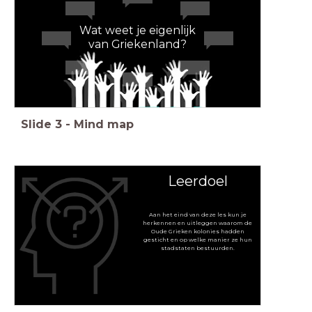
Wat weet je eigenlijk
van Griekenland?
Slide
3
-
Mind map
Leerdoel
Aan het eind van deze les kun je
herkennen en uitleggen waarom de
Oude Grieken kolonies hadden
gesticht en op welke manier ze hun
stadstaten bestuurden.