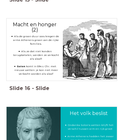
Macht en honger
(2)
Als de graan duur was kregen de
arme Atheners graan van de rijke
families.
Als ze dat niet konden
terugbetalen, werden ze verkocht
als slaaf!
Solon
komt in 594 v. Chr. met
nieuwe wetten: je kon niet meer
verkocht worden als slaaf
Slide
16
-
Slide
Het volk beslist
Ondanks Solon's wetten blijft het
verschil tussen arm en rijk groot
Arme Atheners hadden het zwaar
en er kwamen nieuwe ruzies