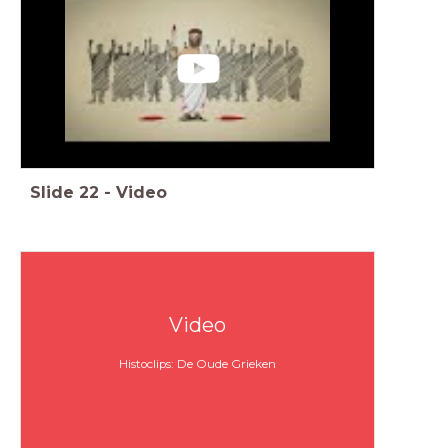
Slide
22
-
Video
Video
Histoclips: De Oude Grieken