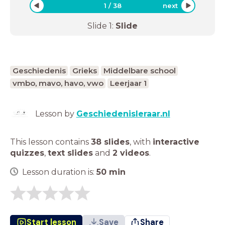
1
/
38
next
Slide
1
:
Slide
Geschiedenis
Grieks
Middelbare school
vmbo, mavo, havo, vwo
Leerjaar 1
Lesson by
Geschiedenisleraar.nl
This lesson contains
38 slides
,
with
interactive
quizzes
,
text slides
and
2 videos
.
Lesson duration is:
50
min
Start lesson
Save
Share