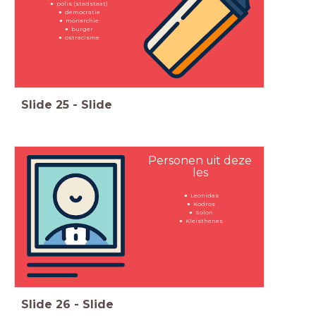
polis (stadstaat)
democratie
monarchie
burger
ostracisme
Slide
25
-
Slide
Personen uit deze
les
Leonidas
Kodros
Solon
Kleisthenes
Slide
26
-
Slide