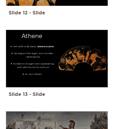
Slide
12
-
Slide
Athene
Het volk is de baas (
democratie
)
Oorlog en het leger zijn minder
belangrijk
Kinderen krijgen een opvoeding
met veel kunst en cultuur
Er zijn slaven
Slide
13
-
Slide