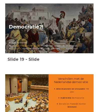
Democratie?!
Niet helemaal...
...
alleen mannelijke burgers
(ongeveer 16% van de bevolking)
Vrouwen
, slaven en vreemdelingen mochten
niet
meepraten.
Slide
19
-
Slide
Verschillen met de
Nederlandse democratie
Alle mannen en vrouwen
>18
jaar
Indirecte
democratie
Eerste en Tweede Kamer
(
binnen
)