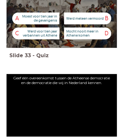
Moest voor tien jaar in
A
B
Werd meteen vermoord
de gevangenis
Werd voor tien jaar
Mocht nooit meer in
C
D
verbannen uit Athene
Athene komen
Slide
33
-
Quiz
Geef één overeenkomst tussen de Atheense democratie
en de democratie die wij in Nederland kennen.