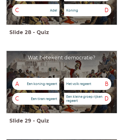
C
D
Adel
Koning
Slide
28
-
Quiz
Wat betekent democratie?
A
B
Een koning regeert
Het volk regeert
Een kleine groep rijken
C
D
Een tiran regeert
regeert
Slide
29
-
Quiz