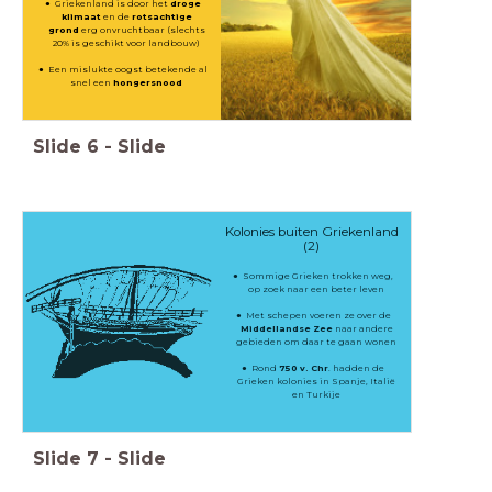
Griekenland is door het
droge
klimaat
en de
rotsachtige
grond
erg onvruchtbaar (slechts
20% is geschikt voor landbouw)
Een mislukte oogst betekende al
snel een
hongersnood
Slide
6
-
Slide
Kolonies buiten Griekenland
(2)
Sommige Grieken trokken weg,
op zoek naar een beter leven
Met schepen voeren ze over de
Middellandse Zee
naar andere
gebieden om daar te gaan wonen
Rond
750 v. Chr
. hadden de
Grieken kolonies in Spanje, Italië
en Turkije
Slide
7
-
Slide