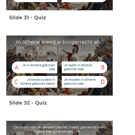
Slide
31
-
Quiz
In Athene kreeg je burgerrecht als...
Je in Athene geboren
Je vader in Athene
A
B
was
geboren was
Je beide ouders in
Je moeder in Athene
C
D
Athene geboren waren
geboren was
Slide
32
-
Quiz
De naam van de persoon die het meest genoemd werd
tijdens het schervengericht.....