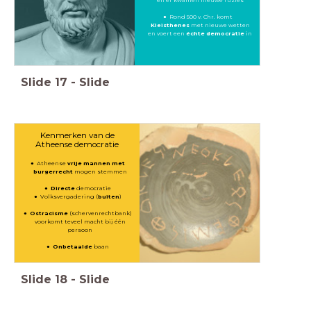
Rond 500 v. Chr. komt
Kleisthenes
met nieuwe wetten
en voert een
échte democratie
in
Slide
17
-
Slide
Kenmerken van de
Atheense democratie
Atheense
vrije mannen met
burgerrecht
mogen stemmen
Directe
democratie
Volksvergadering (
buiten
)
Ostracisme
(schervenrechtbank)
voorkomt teveel macht bij één
persoon
Onbetaalde
baan
Slide
18
-
Slide