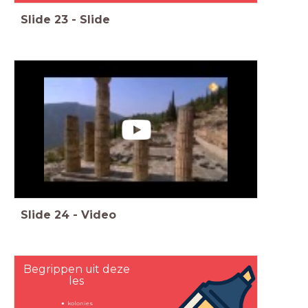
Slide
23
-
Slide
Slide
24
-
Video
Begrippen uit deze
les
kolonies