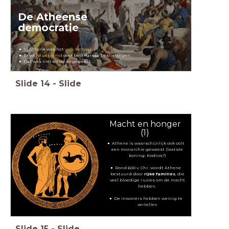
De Atheense
democratie
In Athene was het
volk de baas
.
Er werd
gestemd
over belangrijke beslissingen.
Dat was niet altijd zo geweest...
Slide
14
-
Slide
Macht en honger
(1)
Athene is waarschijnlijk ook ooit
een monarchie geweest (laatste
koning: Kodros?)
Rond 600 v. Chr. wordt Athene
bestuurd door
rijke families
, die
veel bloedige ruzies om de macht
hebben.
De inwoners hebben weinig te
vertellen
Slide
15
-
Slide