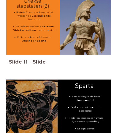
Griekse
stadstaten (2)
Poleis
(meervoud van polis)
worden op
verschillende
bestuurd
Ze hebben wel vaak
dezelfde
'Griekse' cultuur
, taal en goden
De bekendste poleis waren
Athene
en
Sparta
Slide
11
-
Slide
Sparta
Een koning is de baas
(
monarchie
)
Oorlog en het leger zijn
belangrijk
Kinderen krijgen een zware,
Spartaanse
opvoeding
Er zijn slaven