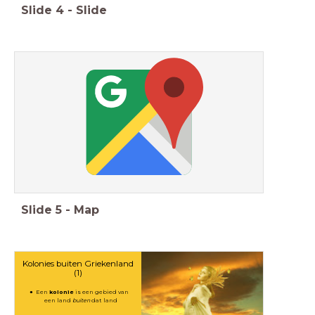
Slide
4
-
Slide
Slide
5
-
Map
Kolonies buiten Griekenland
(1)
Een
kolonie
is een gebied van
een land
buiten
dat land