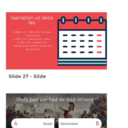
Jaartallen uit deze
les
800 v. Chr. - 550 v. Chr.: Griekse
kolonisatie
594 v. Chr.: wetten van Solon
500 v. Chr.: wetten van
Kleisthenes: Athene wordt een
democratie
Slide
27
-
Slide
Welk bestuur had de stad Athene?
A
B
Keizer
Democratie