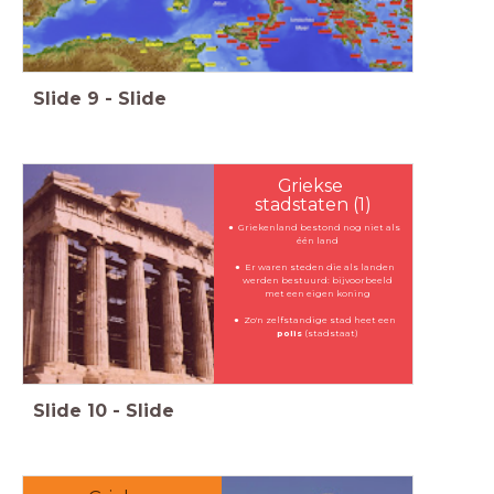
Slide
9
-
Slide
Griekse
stadstaten (1)
Griekenland bestond nog niet als
één land
Er waren steden die als landen
werden bestuurd: bijvoorbeeld
met een eigen koning
Zo'n zelfstandige stad heet een
polis
(stadstaat)
Slide
10
-
Slide