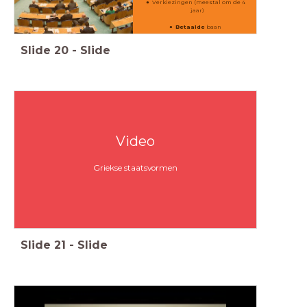
Verkiezingen (meestal om de 4
jaar)
Betaalde
baan
Slide
20
-
Slide
Video
Griekse staatsvormen
Slide
21
-
Slide