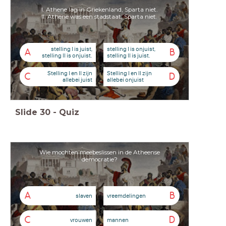
I. Athene lag in Griekenland, Sparta niet.
II. Athene was een stadstaat, Sparta niet.
stelling I is juist,
stelling I is onjuist,
A
B
stelling II is onjuist.
stelling II is juist.
Stelling I en II zijn
Stelling I en II zijn
C
D
allebei juist
allebei onjuist
Slide
30
-
Quiz
Wie mochten meebeslissen in de Atheense
democratie?
A
B
slaven
vreemdelingen
C
D
vrouwen
mannen