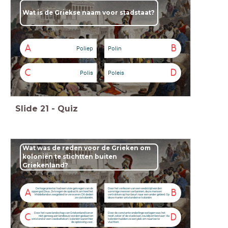
Wat is de Griekse naam voor stadstaat?
A
B
Poliep
Polin
C
D
Polis
Poleis
Slide
21
-
Quiz
Wat was de reden voor de Grieken om
koloniën te stichtten buiten
Griekenland?
De hoge priester had een visie gekregen van de
Door het verliezen van een wedstrijd werden
A
B
oppergod Zeus. Ze kregen de opdracht om heel het
sommige mensen verbannen, deze mensen
Middellandse zeegebied te veroveren. Dit deden
vertrokken op hun beurt naar een ander gebied. Op
ze via koloniën.
deze manier ontstonden er koloniën
Door het ruwe landschap van Griekenland kon er
Door de constante onderlinge oorlogen was het
C
D
niet genoeg aan landbouw worden gedaan en
nooit zeker of de stadstaat zou blijven bestaan. Via
ontstond er een voedseltekort. koloniën waren hier
koloniën hadden ze een plek om naartoe te
de oplossing voor.
vluchten.