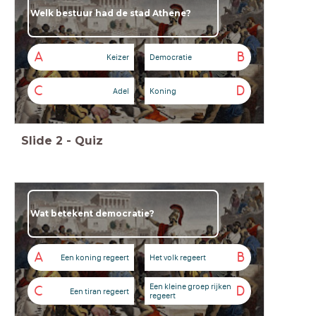
Welk bestuur had de stad Athene?
A
B
Keizer
Democratie
C
D
Adel
Koning
Slide
2
-
Quiz
Wat betekent democratie?
A
B
Een koning regeert
Het volk regeert
Een kleine groep rijken
C
D
Een tiran regeert
regeert