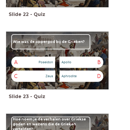
Slide
22
-
Quiz
Wie was de oppergod bij de Grieken?
A
B
Poseidon
Apollo
C
D
Zeus
Aphrodite
Slide
23
-
Quiz
Hoe noem je de verhalen over Griekse
goden en wezens die de Grieken
vertelden?