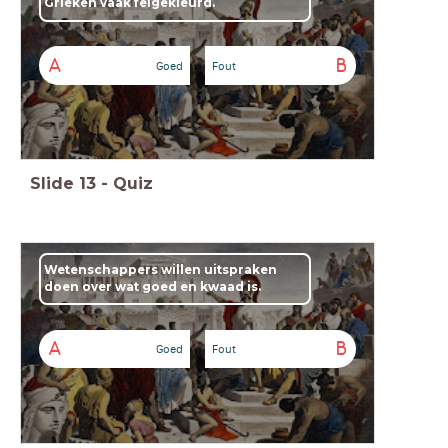
Grieken vaak felgekleurd.
A
B
Goed
Fout
Slide
13
-
Quiz
Wetenschappers willen uitspraken
doen over wat goed en kwaad is.
A
B
Goed
Fout