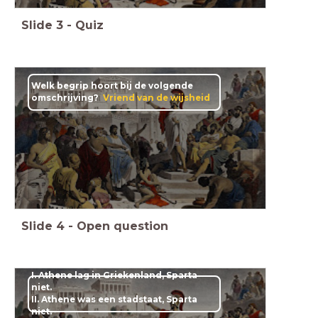
Slide
3
-
Quiz
Welk begrip hoort bij de volgende
omschrijving?
Vriend van de wijsheid
Slide
4
-
Open question
I. Athene lag in Griekenland, Sparta
niet.
II. Athene was een stadstaat, Sparta
niet.