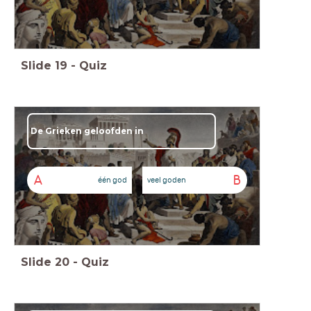
Slide
19
-
Quiz
De Grieken geloofden in
A
B
één god
veel goden
Slide
20
-
Quiz