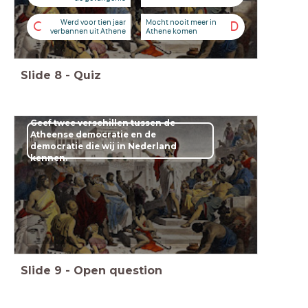
Werd voor tien jaar
Mocht nooit meer in
C
D
verbannen uit Athene
Athene komen
Slide
8
-
Quiz
Geef twee verschillen tussen de
Atheense democratie en de
democratie die wij in Nederland
kennen.
Slide
9
-
Open question