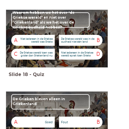
Waarom hebben we het over 'de
Griekse wereld' en niet over
'Griekenland' als we het over de
Griekse oudheid hebben?
Niet iedereen in de Griekse
De Griekse wereld was in de
A
B
wereld was Grieks
oudheid niet één land
De Griekse wereld toen was
Niet iedereen in de Griekse
C
D
groter dan Griekenland nu
wereld sprak toen Grieks
Slide
18
-
Quiz
De Grieken bleven alleen in
Griekenland
A
B
Goed
Fout