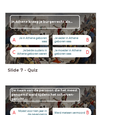
In Athene kreeg je burgerrecht als...
Je in Athene geboren
Je vader in Athene
A
B
was
geboren was
Je beide ouders in
Je moeder in Athene
C
D
Athene geboren waren
geboren was
Slide
7
-
Quiz
De naam van de persoon die het meest
genoemd werd tijdens het scherven-
gericht.....
Moest voor tien jaar in
A
B
Werd meteen vermoord
de gevangenis