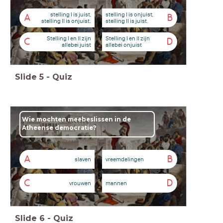
stelling I is juist,
stelling I is onjuist,
A
B
stelling II is onjuist.
stelling II is juist.
Stelling I en II zijn
Stelling I en II zijn
C
D
allebei juist
allebei onjuist
Slide
5
-
Quiz
Wie mochten meebeslissen in de
Atheense democratie?
A
B
slaven
vreemdelingen
C
D
vrouwen
mannen
Slide
6
-
Quiz