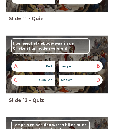
Slide
11
-
Quiz
Hoe heet het gebouw waarin de
Grieken hun goden vereren?
A
B
Kerk
Tempel
C
D
Huis van God
Moskee
Slide
12
-
Quiz
Tempels en beelden waren bij de oude