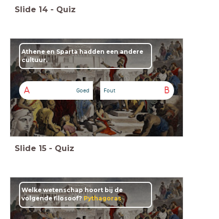
Slide
14
-
Quiz
Athene en Sparta hadden een andere
cultuur.
A
B
Goed
Fout
Slide
15
-
Quiz
Welke wetenschap hoort bij de
volgende filosoof?
Pythagoras