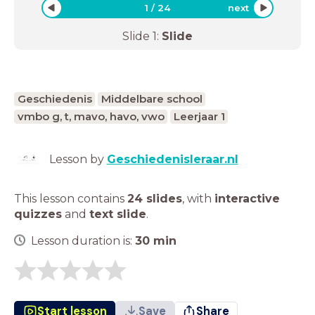
1
/
24
next
Slide
1
:
Slide
Geschiedenis
Middelbare school
vmbo g, t, mavo, havo, vwo
Leerjaar 1
Lesson by
Geschiedenisleraar.nl
This lesson contains
24 slides
,
with
interactive
quizzes
and
text slide
.
Lesson duration is:
30
min
Start lesson
Save
Share