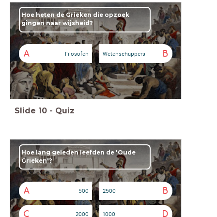
Hoe heten de Grieken die opzoek
gingen naar wijsheid?
A
B
Filosofen
Wetenschappers
Slide
10
-
Quiz
Hoe lang geleden leefden
de 'Oude
Grieken'?
A
B
500
2500
C
D
2000
1000