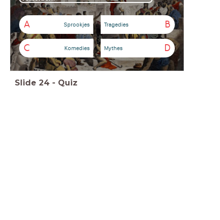
A
B
Sprookjes
Tragedies
C
D
Komedies
Mythes
Slide
24
-
Quiz