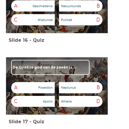
A
B
Geschiedenis
Natuurkunde
C
D
Wiskunde
Politiek
Slide
16
-
Quiz
De Griekse god van de zeeën is....
A
B
Poseidon
Neptunus
C
D
Apollo
Athene
Slide
17
-
Quiz