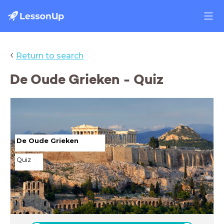
‹
Return to search
De Oude Grieken - Quiz
De Oude Grieken
Quiz