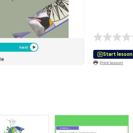
next
Start lesson
de
Print lesson