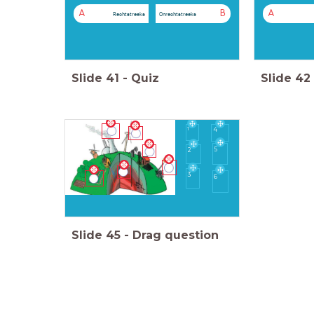
A
B
A
Rechtstreeks
Onrechtstreeks
Slide
41
-
Quiz
Slide
42
1
4
5
2
3
6
Slide
45
-
Drag question