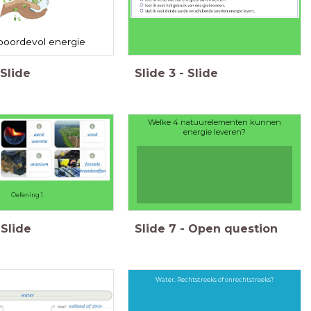
 boordevol energie
Slide
Slide
3
-
Slide
Welke 4 natuurelementen kunnen
energie leveren?
Oefening 1
Slide
Slide
7
-
Open question
Water. Rechtstreeks of onrechtstreeks?