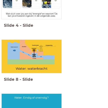
Wat sluit voor jou aan bij "energie" en waarom? Je
kan je antwoord ingeven in de volgende
slide
.
Slide
4
-
Slide
Water: waterkracht
Slide
8
-
Slide
Water. Eindig of oneindig?