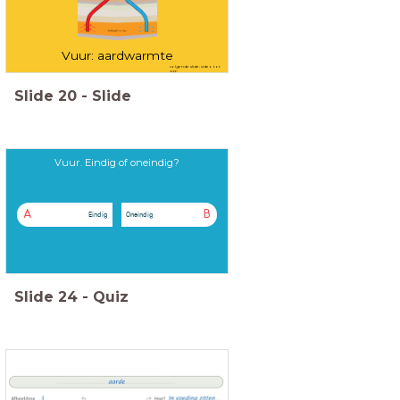
Vuur: aardwarmte
volgende slide: video tot
3'33''
Slide
20
-
Slide
Vuur. Eindig of oneindig?
A
B
Eindig
Oneindig
Slide
24
-
Quiz