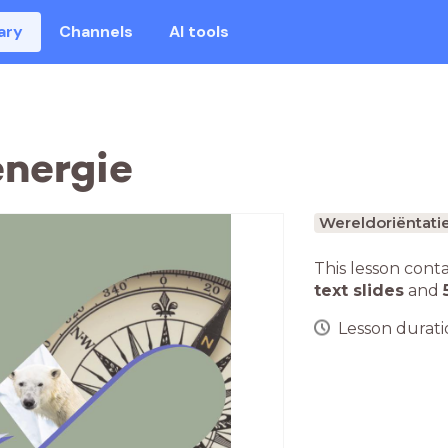
ary
Channels
AI tools
energie
Wereldoriëntati
This lesson cont
text slides
and
Lesson duratio