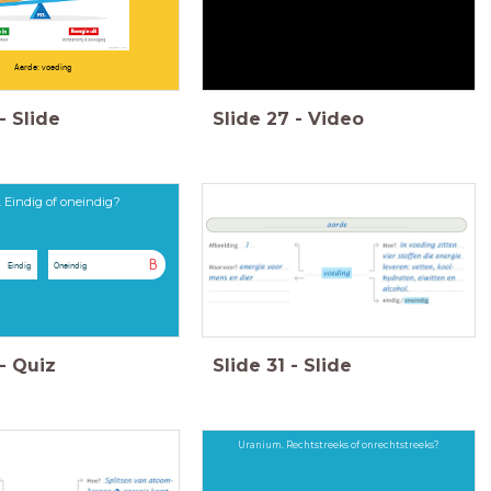
Aarde: voeding
-
Slide
Slide
27
-
Video
. Eindig of oneindig?
B
Eindig
Oneindig
-
Quiz
Slide
31
-
Slide
Uranium. Rechtstreeks of onrechtstreeks?