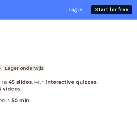
Log in
Start for free
e
Lager onderwijs
ains
45 slides
,
with
interactive quizzes
,
5 videos
.
n is:
50
min