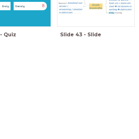
B
Eindig
Oneindig
-
Quiz
Slide
43
-
Slide