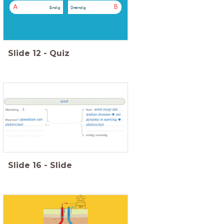
A
B
Eindig
Oneindig
Slide
12
-
Quiz
Slide
16
-
Slide