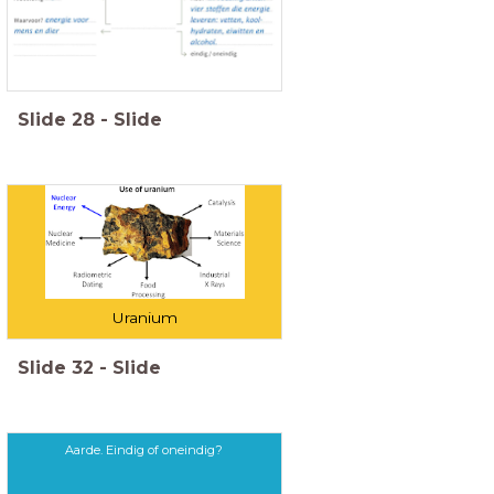
Slide
28
-
Slide
Uranium
Slide
32
-
Slide
Aarde. Eindig of oneindig?