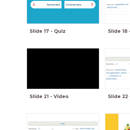
A
B
Rechtstreeks
Onrechtstreeks
Slide
17
-
Quiz
Slide
18
Slide
21
-
Video
Slide
22