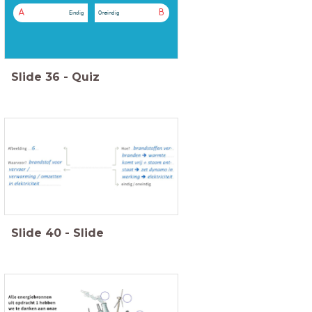
A
B
Eindig
Oneindig
Slide
36
-
Quiz
Slide
40
-
Slide