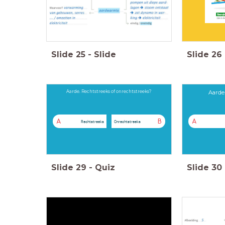
Slide
25
-
Slide
Slide
26
Aarde. Rechtstreeks of onrechtstreeks?
Aarde
A
B
A
Rechtstreeks
Onrechtstreeks
Slide
29
-
Quiz
Slide
30