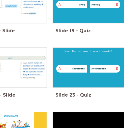
A
B
Eindig
Oneindig
-
Slide
Slide
19
-
Quiz
Vuur. Rechtstreeks of onrechtstreeks?
A
B
Rechtstreeks
Onrechtstreeks
-
Slide
Slide
23
-
Quiz