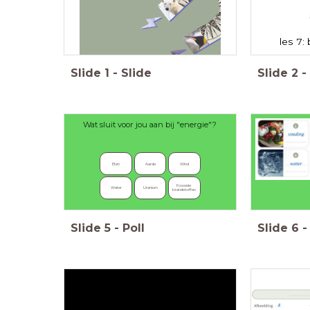
les 7:
Slide
1
-
Slide
Slide
2
-
Wat sluit voor jou aan bij "energie"?
Eten
Aarde
Wind
Fossiele 
Water
Uranium
brandstoffen
Slide
5
-
Poll
Slide
6
-