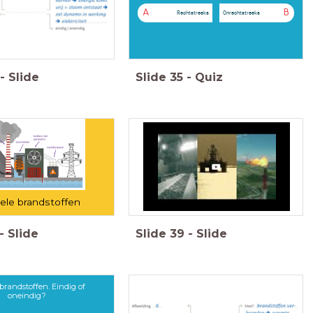
A
B
Rechtstreeks
Onrechtstreeks
-
Slide
Slide
35
-
Quiz
ele brandstoffen
-
Slide
Slide
39
-
Slide
 brandstoffen. Eindig of
oneindig?