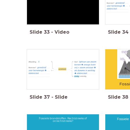
Slide
33
-
Video
Slide
34
Fossi
Slide
37
-
Slide
Slide
38
Fossiele brandstoffen. Rechtstreeks of
Fossiele
onrechtstreeks?