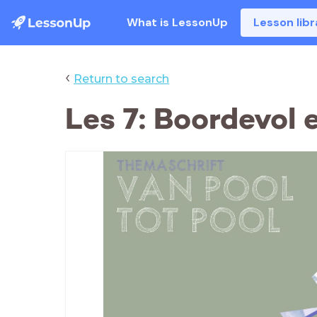
What is LessonUp
Lesson libr
‹
Return to search
Les 7: Boordevol 