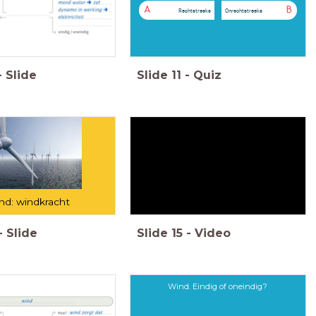
A
B
Rechtstreeks
Onrechtstreeks
-
Slide
Slide
11
-
Quiz
nd: windkracht
-
Slide
Slide
15
-
Video
Wind. Eindig of oneindig?