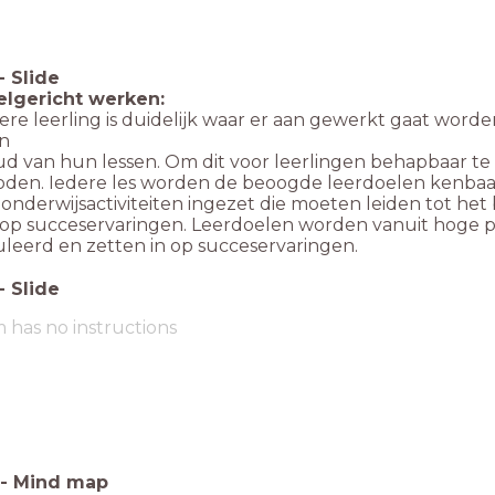
-
Slide
elgericht werken:
ere leerling is duidelijk waar er a
an gewerkt gaat worde
n
ud van hun lessen. Om dit voor leerlingen behapbaar t
den. Iedere les worden de beoogde leerdoelen kenba
nderwijsactiviteiten ingezet die moeten leiden tot het
 op succeservaringen. Leerdoelen worden vanuit hoge p
leerd en zetten in op succeservaringen.
-
Slide
m has no instructions
-
Mind map