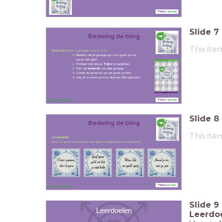
Slide
7
Bedwing de bling
This ite
Opdracht
(Werk in groepjes van 2 of 3):
1.
Bedenk met je groepje tips om goed om te
gaan met geld.
2.
Probeer met elkaar
5 tips
te bedenken.
3.
Kies de
beste tip
van jullie groepje.
4.
Schrijf de beste tip op de grote poster.
5.
Leg uit waarom je voor deze tip hebt gekozen.
weekvanhetgeld.nl/tegelles
Slide
8
Bedwing de bling
This ite
Voorbeelden
Tips om goed om te gaan met geld en verleidingen te weerstaan
weekvanhetgeld.nl/tegelles
Slide
9
Leerdoelen
Leerdo