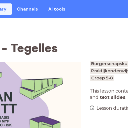
ary
Channels
AI tools
- Tegelles
Burgerschapsk
Praktijkonderwij
Groep 5-8
This lesson cont
and
text slides
.
Lesson duratio