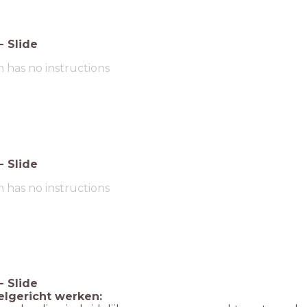
-
Slide
m has no instructions
-
Slide
m has no instructions
-
Slide
elgericht werken: