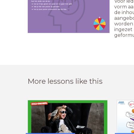
Voor ied
Aan het einde van de les ...
kun je 5 tips geven om goed om te gaan met geld.
vorm aa
heb je hier een poster bij gemaakt.
kun je jouw poster presenteren aan de klas.
de inho
aangebo
worden o
ingezet
geformu
More lessons like this