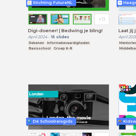
Stichting FutureNL
Digi-doener! | Bedwing je bling!
Laat jij
April 2024
-
15
slides
April 202
Rekenen
Informatievaardigheden
Mentorle
Basisschool
Groep 6-8
Middelba
Dé Schoolreisgids
Kidsw