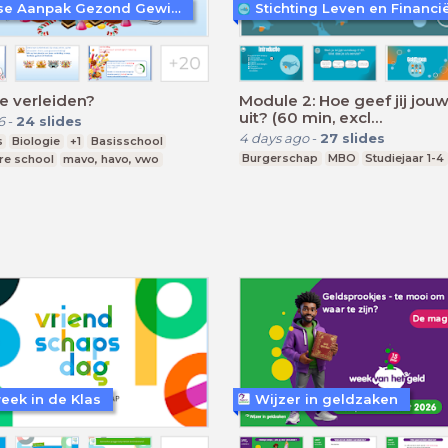
Haagse Aanpak Gezond Gewicht
 je verleiden?
Module 2: Hoe geef jij jou
uit? (60 min, excl
6
-
24
slides
keuzeonderwerp)
4 days ago
-
27
slides
s
Biologie
+1
Basisschool
Burgerschap
MBO
Studiejaar 1-4
re school
mavo, havo, vwo
eek in de Klas
Wijzer in geldzaken