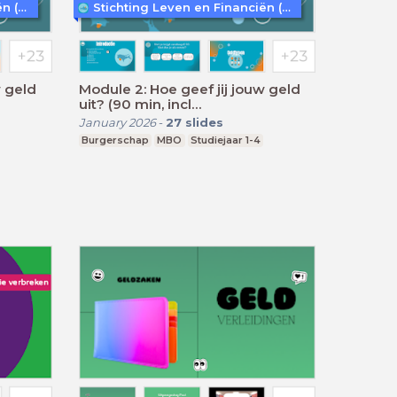
Stichting Leven en Financiën (LEF)
Stichting Leven en Financiën (LEF)
w geld
Module 2: Hoe geef jij jouw geld
uit? (90 min, incl
keuzeonderwerp)
January 2026
-
27
slides
Burgerschap
MBO
Studiejaar 1-4