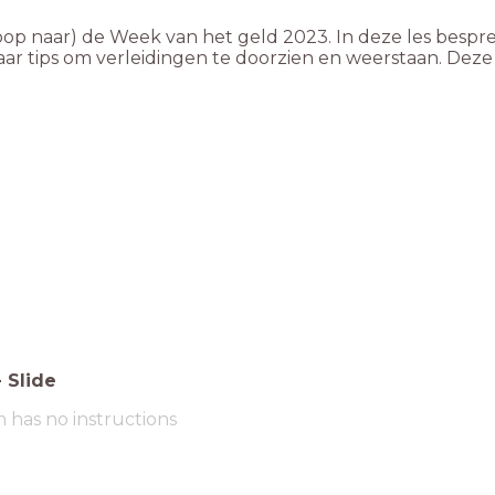
p naar) de Week van het geld 2023. In deze les bespreek
r tips om verleidingen te doorzien en weerstaan. Deze 
-
Slide
m has no instructions