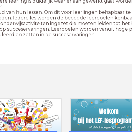
ere leerling is duidelijk waar er a
an gewerkt gaat worde
n
ud van hun lessen. Om dit voor leerlingen behapbaar t
den. Iedere les worden de beoogde leerdoelen kenba
nderwijsactiviteiten ingezet die moeten leiden tot het
 op succeservaringen. Leerdoelen worden vanuit hoge p
leerd en zetten in op succeservaringen.