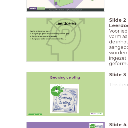
Slide
2
Leerdoelen
Leerdo
Voor ied
Aan het einde van de les ...
kun je 5 tips geven om goed om te gaan met geld.
vorm aa
heb je hier een poster bij gemaakt.
kun je jouw poster presenteren aan de klas.
de inho
aangebo
worden o
ingezet
geformu
Slide
3
Bedwing de bling
This ite
weekvanhetgeld.nl/tegelles
Slide
4