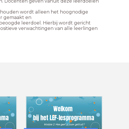
n. Docenten geven vanuit deze leerdoelen
e houden wordt alleen het
hoognodige
ar gemaakt en
 beoogde leerdoel. Hierbij
wordt gericht
ositieve
verwachtingen van alle leerlingen