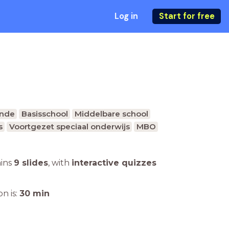
Log in
Start for free
unde
Basisschool
Middelbare school
s
Voortgezet speciaal onderwijs
MBO
ains
9 slides
,
with
interactive quizzes
n is:
30
min