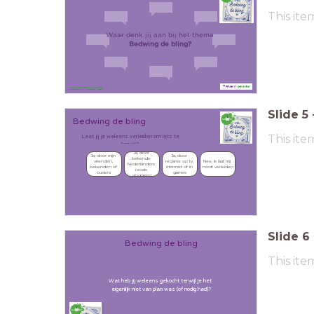
This ite
Waar denk jij aan bij het thema
Bedwing de bling?
weekvanhetgeld.nl/tegelles
Slide
5
Bedwing de bling
This ite
Laat jij je weleens verleiden om iets te
kopen?
Ja, door 
Ja, door mijn 
Ja, door 
bekende 
Nee, ik laat mij 
vrienden, 
reclame op tv, 
Nederlanders 
nooit verleiden
bekenden of 
internet of in 
(zoals 
ouders
games
vloggers)
weekvanhetgeld.nl/tegelles
Slide
6
Bedwing de bling
This ite
Wat heb jij weleens gekocht terwijl je het
eigenlijk niet van plan was (of nodig had)?