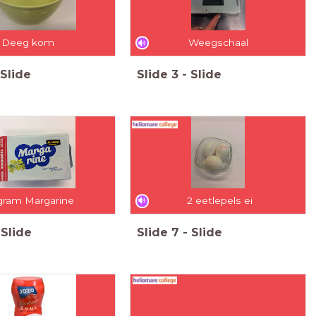
Deeg kom
Weegschaal
Slide
Slide
3
-
Slide
gram Margarine
2 eetlepels ei
Slide
Slide
7
-
Slide