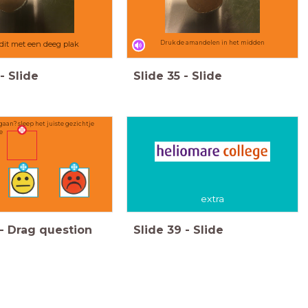
dit met een deeg plak
Druk de amandelen in het midden
-
Slide
Slide
35
-
Slide
n? sleep het juiste gezichtje
e
extra
-
Drag question
Slide
39
-
Slide