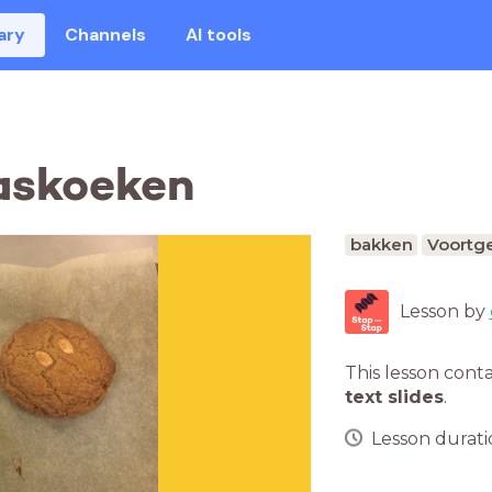
ary
Channels
AI tools
askoeken
bakken
Voortge
Lesson by
This lesson cont
text slides
.
Lesson duratio