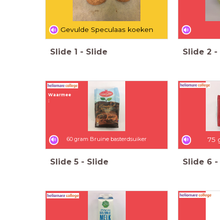
Gevulde Speculaas koeken
Slide
1
-
Slide
Slide
2
-
Waarmee
:
60 gram Bruine basterdsuiker
75 
Slide
5
-
Slide
Slide
6
-