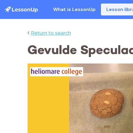
What is LessonUp
Lesson libr
‹
Return to search
Gevulde Specula