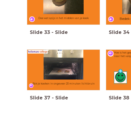
Doe wat spijs in het midden van je koek
Bedek 
Slide
33
-
Slide
Slide
34
Hoe is het gegaa
naar het vakj
Bak je koeken in ongeveer 20 minuten lichtbruin
Slide
37
-
Slide
Slide
38