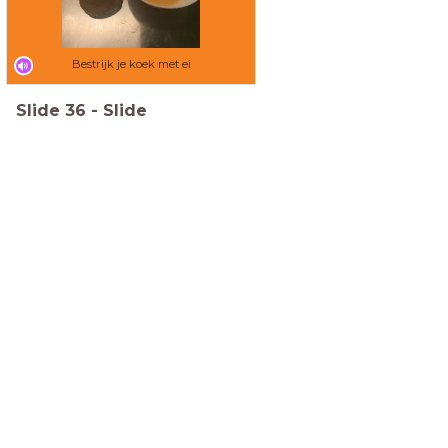
Bestrijk je koek met ei
Slide
36
-
Slide