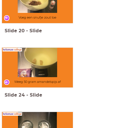
Voeg een snufje zout toe
Slide
20
-
Slide
Weeg 50 gram amandelspijs af
Slide
24
-
Slide