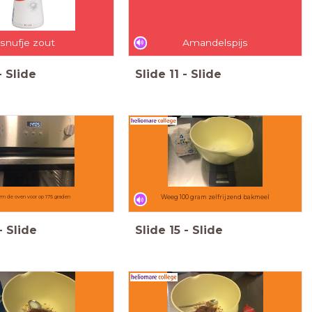
snufje zout
Amandelspijs
-
Slide
Slide
11
-
Slide
m de oven voor op 175 graden
Weeg 100 gram zelfrijzend bakmeel
-
Slide
Slide
15
-
Slide