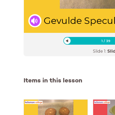
Gevulde Specu
1
/
39
Slide
1
:
Sli
Items in this lesson