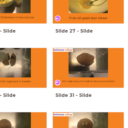
1/2 eetlepel citroenrasp toe
Prak dit goed door elkaar
-
Slide
Slide
27
-
Slide
l dit nogmaals in tweeën
Rol 1 stukje deeg uit of maak het plat tussen je handen
-
Slide
Slide
31
-
Slide