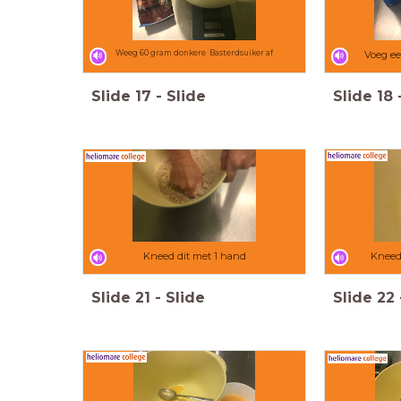
Weeg 60 gram donkere Basterdsuiker af
Voeg ee
Slide
17
-
Slide
Slide
18
Kneed dit met 1 hand
Kneed 
Slide
21
-
Slide
Slide
22