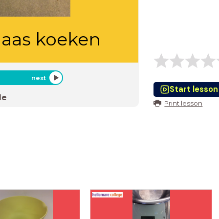
laas koeken
next
Start lesson
de
Print lesson