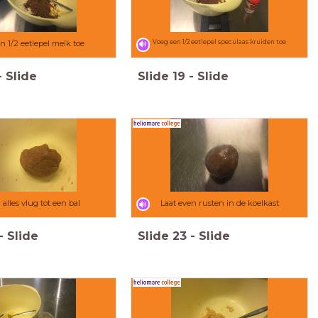
n 1/2 eetlepel melk toe
Voeg een 1/2 eetlepel speculaas kruiden toe
-
Slide
Slide
19
-
Slide
alles vlug tot een bal
Laat even rusten in de koelkast
-
Slide
Slide
23
-
Slide