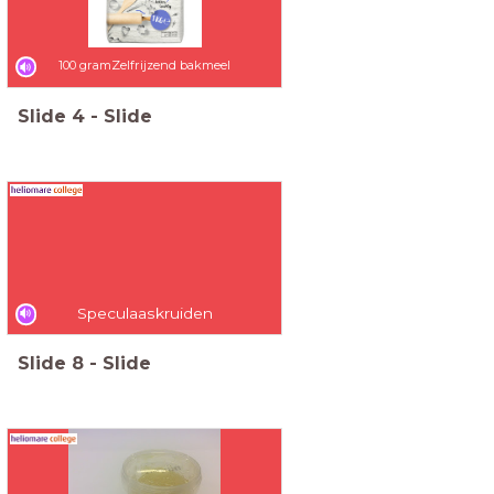
100 gramZelfrijzend bakmeel
Slide
4
-
Slide
Speculaaskruiden
Slide
8
-
Slide