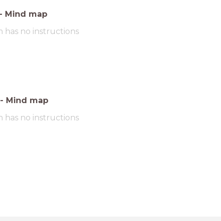
-
Mind map
m has no instructions
-
Mind map
m has no instructions