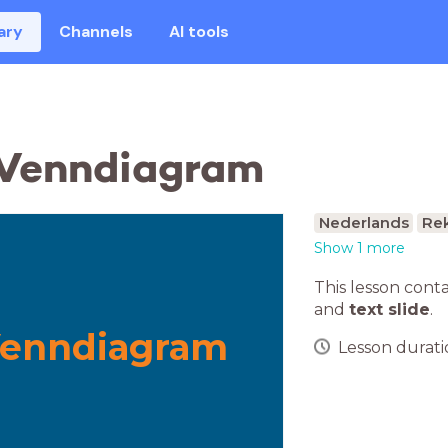
ary
Channels
AI tools
 Venndiagram
Nederlands
Re
Show 1 more
This lesson cont
and
text slide
.
Venndiagram
Lesson duratio