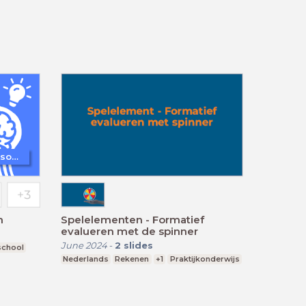
WoW! - Werkvormen in LessonUp
m
Spelelementen - Formatief
evalueren met de spinner
June 2024
-
2
slides
school
Nederlands
Rekenen
+1
Praktijkonderwijs