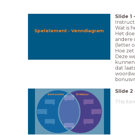
Slide
1
Instruct
Wat is h
Spelelement - Venndiagram
Het doe
andere 
(letter 
Hoe zet 
Deze we
kunnen d
dat laat
woordwie
bonusvra
Slide
2
Democratie
Dictatuur
Democratie
Dictatuur
This ite