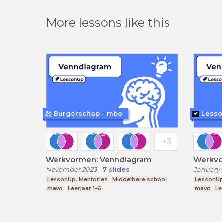
More lessons like this
Burgerschap - mbo
Lesso
Werkvormen: Venndiagram
Werkvo
November 2023
-
7
slides
January 
LessonUp, Mentorles
Middelbare school
LessonUp
mavo
Leerjaar 1-6
mavo
Le