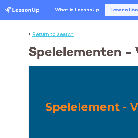
What is LessonUp
Lesson libr
‹
Return to search
Spelelementen -
Spelelement - 