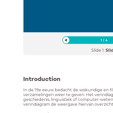
1
/
4
Slide
1
:
Sli
Introduction
In de 19e eeuw bedacht de wiskundige en fil
verzamelingen weer te geven. Het venndiagra
geschiedenis, linguïstiek of computer-wete
venndiagram de weergave hiervan overzichte