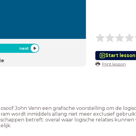
next
Start lesson
de
Print lesson
osoof John Venn een grafische voorstelling om de logis
m wordt inmiddels allang niet meer exclusief gebruikt i
nschappen betreft: overal waar logische relaties kunn
lijk.