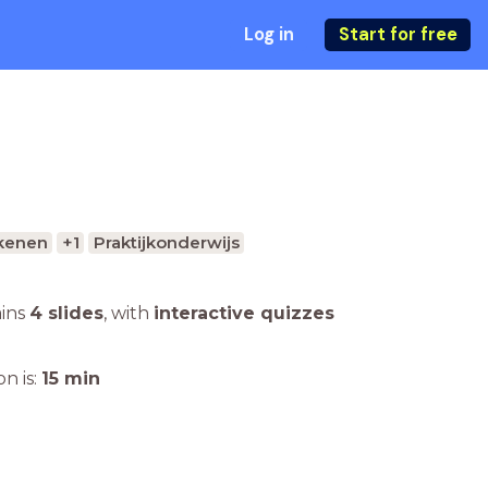
Log in
Start for free
kenen
+1
Praktijkonderwijs
ains
4 slides
,
with
interactive quizzes
n is:
15
min