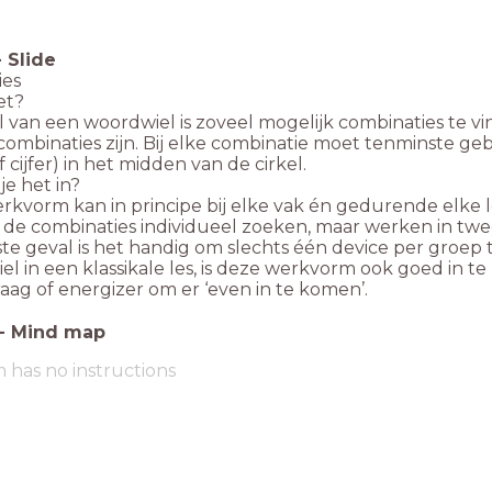
-
Slide
ies
et?
l van een woordwiel is zoveel mogelijk combinaties te 
combinaties zijn. Bij elke combinatie moet tenminste 
of cijfer) in het midden van de cirkel.
je het in?
rkvorm kan in principe bij elke vak én gedurende elke l
e combinaties individueel zoeken, maar werken in twee- o
ste geval is het handig om slechts één device per groep
l in een klassikale les, is deze werkvorm ook goed in te 
ag of energizer om er ‘even in te komen’.
-
Mind map
m has no instructions