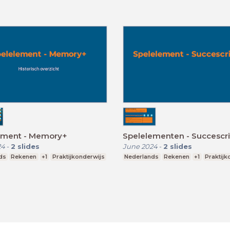
ement - Memory+
Spelelementen - Succescri
24
-
2
slides
June 2024
-
2
slides
ds
Rekenen
+1
Praktijkonderwijs
Nederlands
Rekenen
+1
Praktijk