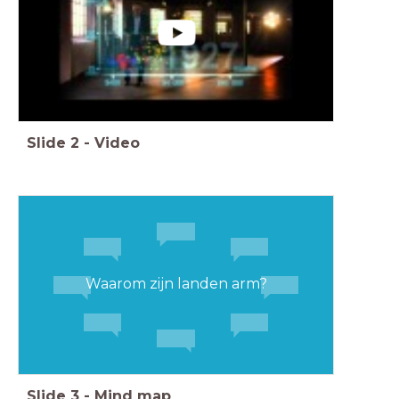
Slide
2
-
Video
Waarom zijn landen arm?
Slide
3
-
Mind map