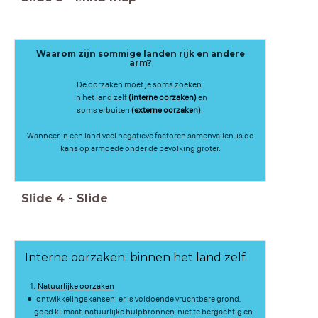
Waarom zijn sommige landen rijk en andere
arm?
De oorzaken moet je soms zoeken:
in het land zelf
(interne oorzaken)
en
soms erbuiten
(externe oorzaken
)
.
Wanneer in een land veel negatieve factoren samenvallen, is de
kans op armoede onder de bevolking groter.
Slide
4
-
Slide
Interne oorzaken; binnen het land zelf.
Natuurlijke oorzaken
ontwikkelingskansen: er is voldoende vruchtbare grond,
goed klimaat, natuurlijke hulpbronnen, niet te bergachtig en