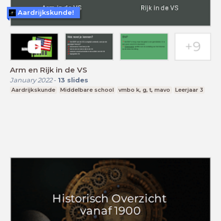
Aardrijkskunde!
Arm en Rijk in de VS
January 2022
-
13
slides
Aardrijkskunde
Middelbare school
vmbo k, g, t, mavo
Leerjaar 3