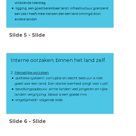
voldoende neerslag.
ligging: een goed bereikbaar land ( infrastructuur, grenzend
aan zee ) heeft meer kansen dan een land omringd door
andere landen
Slide
5
-
Slide
Interne oorzaken; binnen het land zelf.
2.
Menselijke oorzaken
politieke systeem: corruptie en slecht bestuur is niet
goed voor een land. Een sterke overheid zorgt voor rust!
bevolkingsopbouw: arme landen veel jongeren en rijke
landen vergrijzing. Ideaal is een goede mix
ongelijkheid= volgende slide
Slide
6
-
Slide