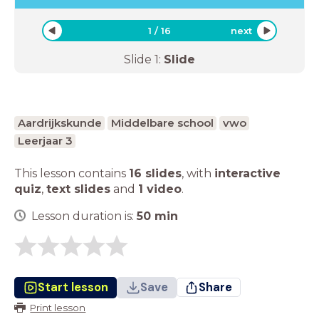
1
/
16
next
Slide
1
:
Slide
Aardrijkskunde
Middelbare school
vwo
Leerjaar 3
This lesson contains
16 slides
,
with
interactive
quiz
,
text slides
and
1 video
.
Lesson duration is:
50
min
Start lesson
Save
Share
Print lesson