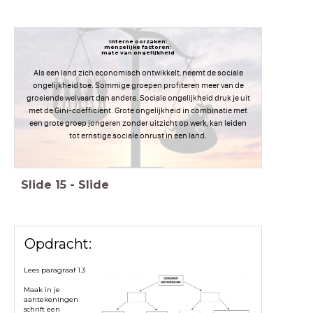
Interne oorzaken:
menselijke factoren:
mate van ongelijkheid
Als een land zich economisch ontwikkelt, neemt de sociale
ongelijkheid toe. Sommige groepen profiteren meer van de
groeiende welvaart dan andere. Sociale ongelijkheid druk je uit
met de Gini-coëfficiënt. Grote ongelijkheid in combinatie met
een grote groep jongeren zonder uitzicht op werk, kan leiden
tot ernstige sociale onrust in een land.
Slide
15
-
Slide
Opdracht:
Lees paragraaf 1.3
Maak in je
aantekeningen
schrift een