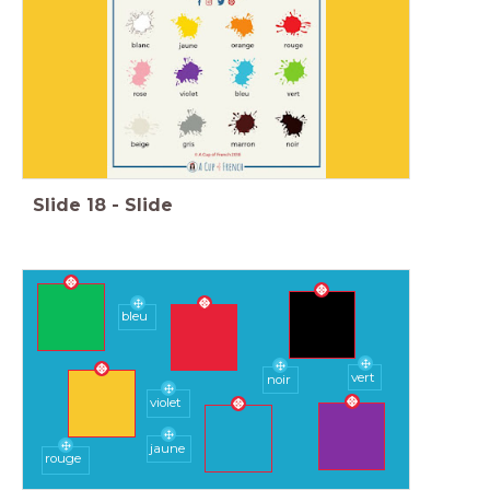
Slide
18
-
Slide
bleu
vert
noir
violet
jaune
rouge