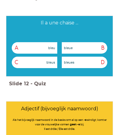
Il a une chaise ...
A
B
bleu
bleue
C
D
bleus
bleues
Slide
12
-
Quiz
Adjectif (bijvoeglijk naamwoord)
Als het bijvoeglijk naamwoord in de basisvorm al op een
-e
eindigt, komt er
voor de vrouwelijke vormen
geen -e
bij.
Il est drôle / Elle est drôle.