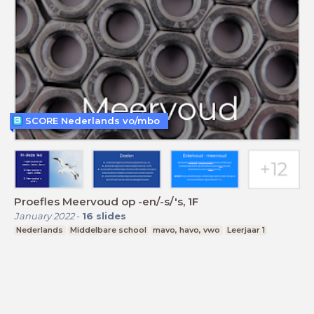
SCORE Nederlands vo/mbo
Proefles Meervoud op -en/-s/'s, 1F
January 2022
-
16
slides
Nederlands
Middelbare school
mavo, havo, vwo
Leerjaar 1