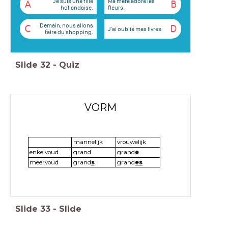
Je suis une fille
Ma mère adore les
A
B
hollandaise.
fleurs.
Demain, nous allons
C
D
J'ai oublié mes livres.
faire du shopping.
Slide
32
-
Quiz
VORM
mannelijk
vrouwelijk
enkelvoud
grand
grand
e
meervoud
grand
s
grand
es
Slide
33
-
Slide