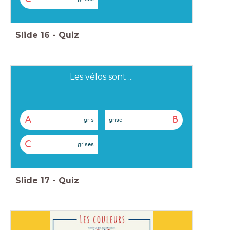
Slide
16
-
Quiz
Les vélos sont ...
A
B
gris
grise
C
grises
Slide
17
-
Quiz