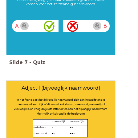
komen voor het zelfstandig naamwoord.
A
B
Slide
7
-
Quiz
Adjectif (bijvoeglijk naamwoord)
In het Frans past het bijvoeglijk naamwoord zich aan het zelfstandig
naamwoord aan. Kijk of dit woord enkelvoud, meervoud, mannelijk of
vrouwelijk is en voeg de juiste letter(s) toe aan het bijvoeglijk naamwoord.
Mannelijk enkelvoud is de basisvorm.
mannelijk
vrouwelijk
enkelvoud
-
+e
meervoud
+s
+es