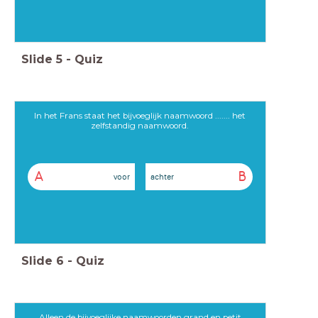
Slide
5
-
Quiz
In het Frans staat het bijvoeglijk naamwoord ....... het
zelfstandig naamwoord.
A
B
voor
achter
Slide
6
-
Quiz
Alleen de bijvoeglijke naamwoorden grand en petit