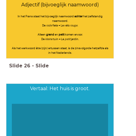
Adjectif (bijvoeglijk naamwoord)
In het Frans staat het bijvoeglijk naamwoord
achter
het zelfstandig
naamwoord.
De
rode
fiets = Le vélo
rouge
.
Alleen
grand
en
petit
komen ervoor.
De
kleine
tuin = Le
petit
jardin.
Als het werkwoord être (zijn) ertussen staat, is de zinsvolgorde hetzelfde als
in het Nederlands.
Slide
26
-
Slide
Vertaal: Het huis is groot.