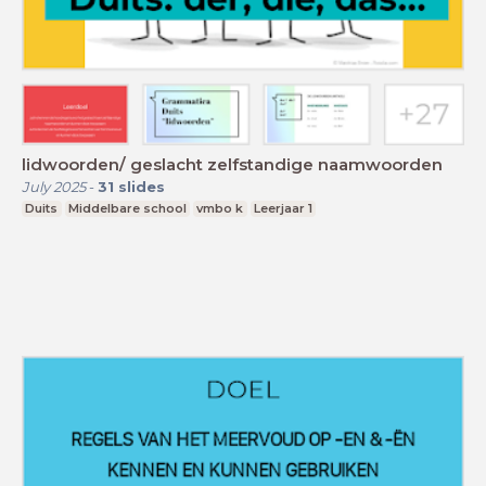
lidwoorden/ geslacht zelfstandige naamwoorden
July 2025
-
31
slides
Duits
Middelbare school
vmbo k
Leerjaar 1