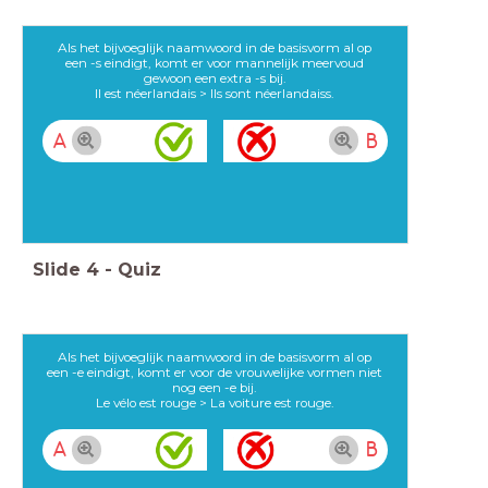
Als het bijvoeglijk naamwoord in de basisvorm al op
een -s eindigt, komt er voor mannelijk meervoud
gewoon een extra -s bij.
Il est néerlandais > Ils sont néerlandaiss.
A
B
Slide
4
-
Quiz
Als het bijvoeglijk naamwoord in de basisvorm al op
een -e eindigt, komt er voor de vrouwelijke vormen niet
nog een -e bij.
Le vélo est rouge > La voiture est rouge.
A
B