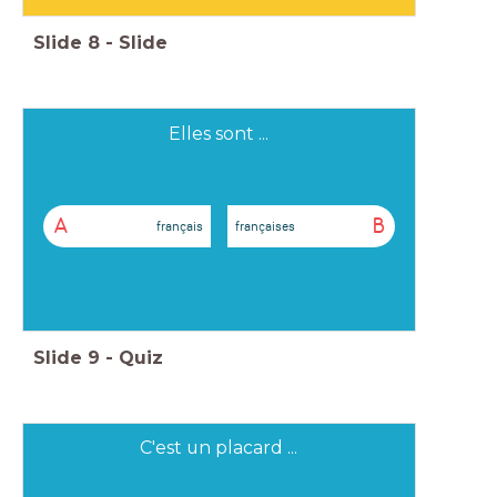
Slide
8
-
Slide
Elles sont ...
A
B
français
françaises
Slide
9
-
Quiz
C'est un placard ...