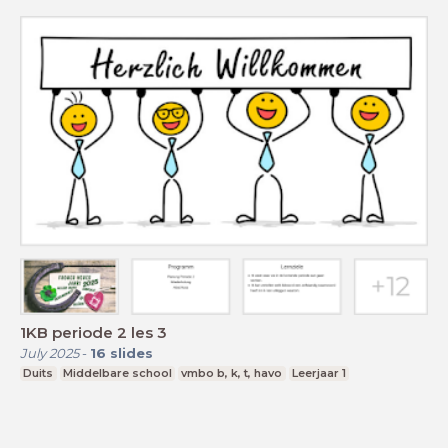
1KB periode 2 les 3
July 2025
-
16
slides
Duits
Middelbare school
vmbo b, k, t, havo
Leerjaar 1