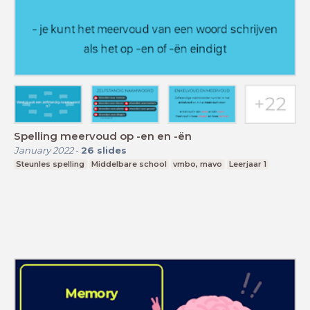
Spelling meervoud op -en en -ën
January 2022
-
26
slides
Steunles spelling
Middelbare school
vmbo, mavo
Leerjaar 1