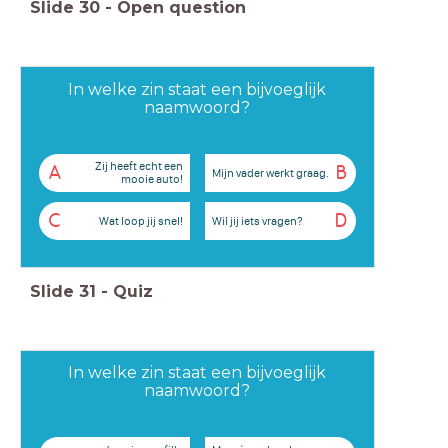
Slide
30
-
Open question
In welke zin staat een bijvoeglijk
naamwoord?
Zij heeft echt een
A
B
Mijn vader werkt graag.
mooie auto!
C
D
Wat loop jij snel!
Wil jij iets vragen?
Slide
31
-
Quiz
In welke zin staat een bijvoeglijk
naamwoord?