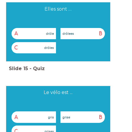
Elles sont …
A
B
drôle
drôlees
C
drôles
Slide
15
-
Quiz
Le vélo est ...
A
B
gris
grise
C
grises