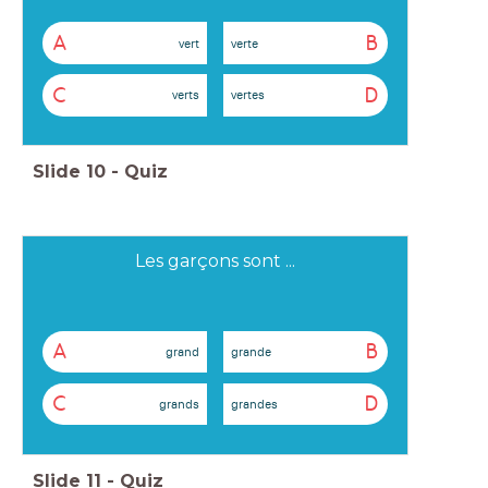
A
B
vert
verte
C
D
verts
vertes
Slide
10
-
Quiz
Les garçons sont ...
A
B
grand
grande
C
D
grands
grandes
Slide
11
-
Quiz