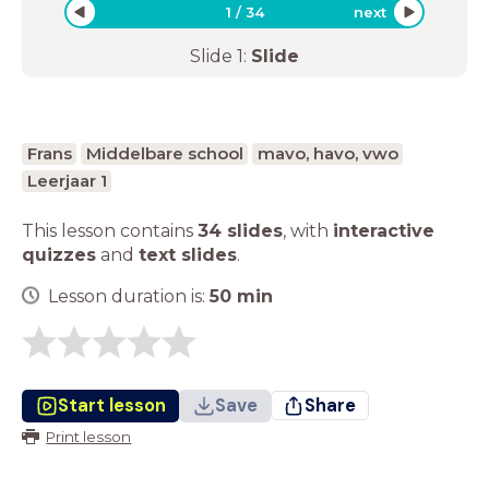
1
/
34
next
Slide
1
:
Slide
Frans
Middelbare school
mavo, havo, vwo
Leerjaar 1
This lesson contains
34 slides
,
with
interactive
quizzes
and
text slides
.
Lesson duration is:
50
min
Start lesson
Save
Share
Print lesson