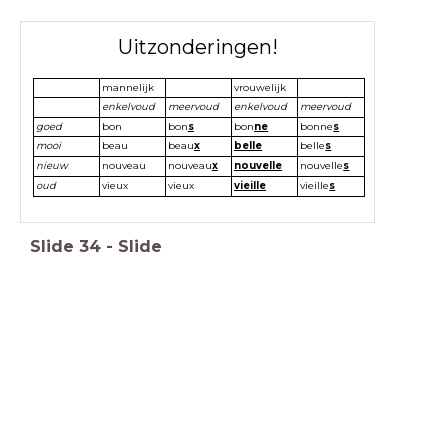
Uitzonderingen!
mannelijk
vrouwelijk
enkelvoud
meervoud
enkelvoud
meervoud
goed
bon
bon
s
bon
ne
bonne
s
mooi
beau
beau
x
belle
belle
s
nieuw
nouveau
nouveau
x
nouvelle
nouvelle
s
oud
vieux
vieux
vieille
vieille
s
Slide
34
-
Slide