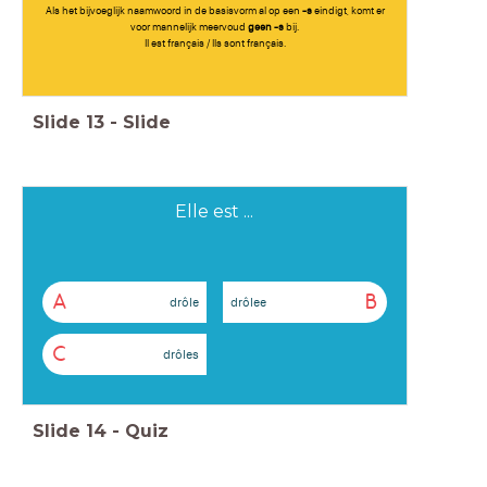
Als het bijvoeglijk naamwoord in de basisvorm al op een
-s
eindigt, komt er
voor mannelijk meervoud
geen -s
bij.
Il est français / Ils sont français.
Slide
13
-
Slide
Elle est ...
A
B
drôle
drôlee
C
drôles
Slide
14
-
Quiz