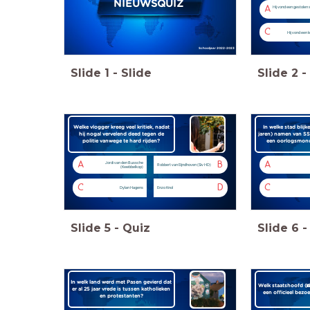
NIEUWSQUIZ
A
Hij vond een gestolen s
C
Hij vond een 
Schooljaar 2022-2023
Slide
1
-
Slide
Slide
2
-
Welke vlogger kreeg veel kritiek, nadat
In welke stad blijk
hij nogal vervelend deed tegen de
jaren) namen van SS
politie vanwege te hard rijden?
een oorlogsmonu
A
B
A
Jordi van den Bussche
Robbert van Eijndhoven (Siv HD)
(Kwebbelkop)
C
D
C
Dylan Hagens
Enzo Knol
Slide
5
-
Quiz
Slide
6
-
In welk land werd met Pasen gevierd dat
Welk staatshoofd (
er al 25 jaar vrede is tussen katholieken
een officieel bezo
en protestanten?