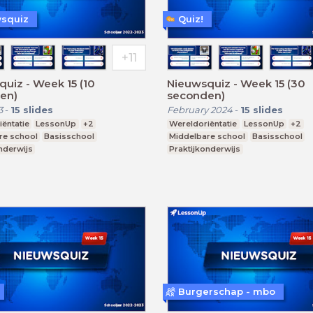
squiz
Quiz!
iz - Week 15 (10
Nieuwsquiz - Week 15 (30
en)
seconden)
3
-
15
slides
February 2024
-
15
slides
ëntatie
LessonUp
+2
Wereldoriëntatie
LessonUp
+2
re school
Basisschool
Middelbare school
Basisschool
nderwijs
Praktijkonderwijs
Burgerschap - mbo