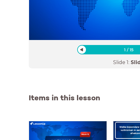
1
/
15
Slide
1
:
Sli
Items in this lesson
Welke bijzondere
vuilnisman in e
afvalcon
Week 15