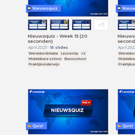
Nieuwsquiz
Nieuw
Nieuwsquiz - Week 15 (20
Nieuwsqu
seconden)
second
April 2023
-
15
slides
April 202
Wereldoriëntatie
LessonUp
+2
Wereldori
Middelbare school
Basisschool
Middelba
Praktijkonderwijs
Praktijko
Quiz!
Quiz!