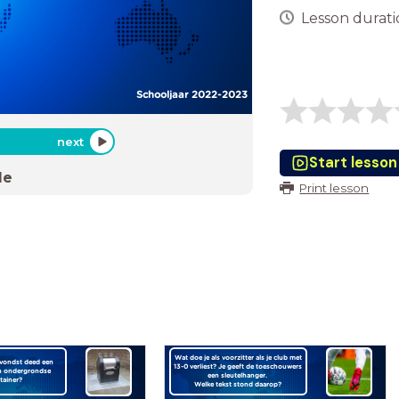
Lesson duratio
Schooljaar 2022-2023
next
Start lesson
de
Print lesson
Wat doe je als voorzitter als je club met
 vondst deed een
13-0 verliest? Je geeft de toeschouwers
en ondergrondse
een sleutelhanger.
tainer?
Welke tekst stond daarop?