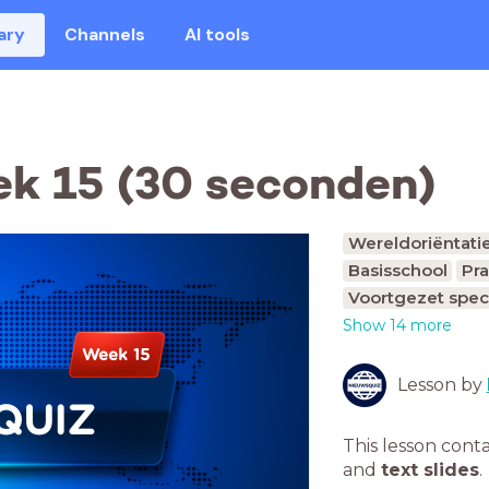
ary
Channels
AI tools
k 15 (30 seconden)
Wereldoriëntati
Basisschool
Pra
Voortgezet spec
Show 14 more
Week 15
Lesson by
QUIZ
This lesson cont
and
text slides
.