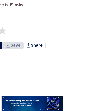
n is:
15
min
Save
Share
The Voice is terug. Met blauwe stoelen
en onder andere naam.
Welke naam is dat?