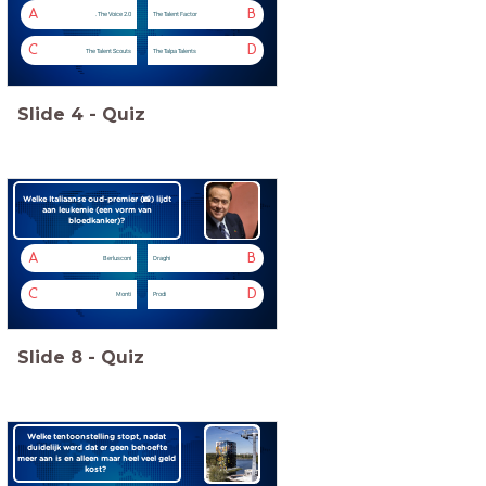
A
B
. The Voice 2.0
The Talent Factor
C
D
The Talent Scouts
The Talpa Talents
Slide
4
-
Quiz
Welke Italiaanse oud-premier (📸) lijdt
aan leukemie (een vorm van
bloedkanker)?
A
B
Berlusconi
Draghi
C
D
Monti
Prodi
Slide
8
-
Quiz
Welke tentoonstelling stopt, nadat
duidelijk werd dat er geen behoefte
meer aan is en alleen maar heel veel geld
kost?