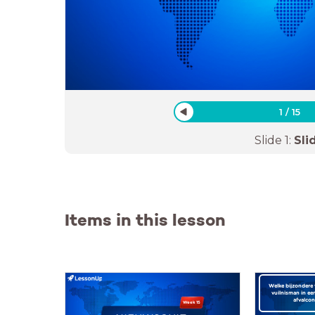
1
/
15
Slide
1
:
Sli
Items in this lesson
Welke bijzondere
vuilnisman in e
afvalcon
Week 15