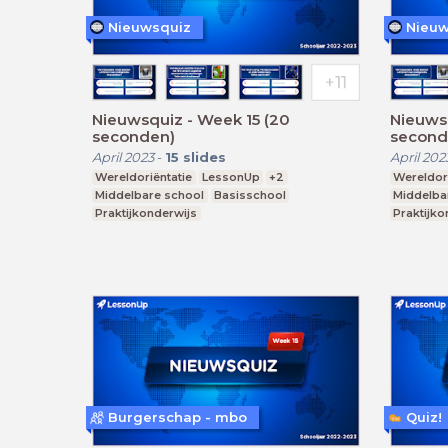
Nieuwsquiz
Nieuw
Nieuwsquiz - Week 15 (20
Nieuwsqu
seconden)
second
April 2023
-
15
slides
April 202
Wereldoriëntatie
LessonUp
+2
Wereldori
Middelbare school
Basisschool
Middelba
Praktijkonderwijs
Praktijko
Burgerschap - mbo
Quiz!