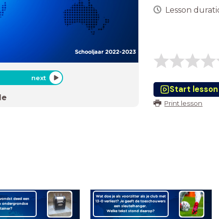
Lesson duratio
Schooljaar 2022-2023
next
Start lesson
de
Print lesson
Wat doe je als voorzitter als je club met
 vondst deed een
13-0 verliest? Je geeft de toeschouwers
en ondergrondse
een sleutelhanger.
tainer?
Welke tekst stond daarop?