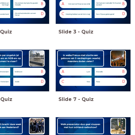
B
A
B
childerij van
Hij vond een olympische gouden
Het had ook makkelijk 15-0 kunnen
Dat was kut! Maar je was erbij!
Van Gogh
medaille
worden!
D
C
D
Hij vond autosleutels van een
levende hond
Gelukkig hebben we de foto's nog!
Nu is 13 jouw geluksgetal!
Ferrari
Quiz
Slide
3
-
Quiz
en per ongeluk (al
In welke Franse stad stortte een
-ers en NSB-ers op
gebouw van 5 verdiepingen waarbij
ment te staan?
meerdere doden vielen?
B
A
B
Amsterdam
Eindhoven
Lyon
Marseille
D
C
D
Rotterdam
Zwolle
Nice
Parijs
Quiz
Slide
7
-
Quiz
) bracht deze week
Welk presentator-duo gaat stoppen
ek aan Nederland?
met hun ochtend-radioshow?