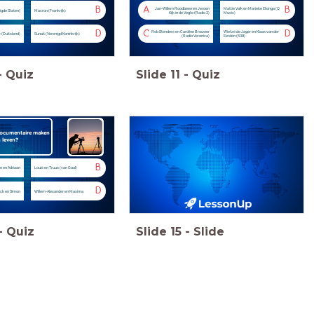
B
A
B
Jan-Willem Roodbeen en Jeroen
Mattie Valk en Marieke Elsinga (Q
igde Staten)
Macron (Frankrijk)
Kijk in de Vegte (Radio 2)
Music)
D
C
D
Rob Stenders en Caroline Brouwer
Wietze de Jager en Klaas van der
 (Duitsland)
Sunak (Verenigd Koninkrijk)
(Radio Veronica)
Eerden (538)
-
Quiz
Slide
11
-
Quiz
documentaire maken
 leven?
B
e en Adriaan
Louis en Truus (van Gaal)
D
ck en Simon
Willem-Alexander en Maxima
-
Quiz
Slide
15
-
Slide