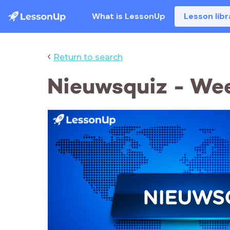
What is LessonUp
Lesson libr
‹
Return to search
Nieuwsquiz - Wee
NIEUWS