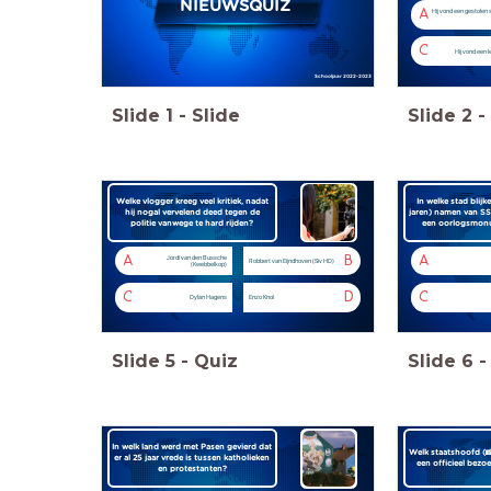
NIEUWSQUIZ
A
Hij vond een gestolen s
C
Hij vond een 
Schooljaar 2022-2023
Slide
1
-
Slide
Slide
2
-
Welke vlogger kreeg veel kritiek, nadat
In welke stad blijk
hij nogal vervelend deed tegen de
jaren) namen van SS
politie vanwege te hard rijden?
een oorlogsmonu
A
B
A
Jordi van den Bussche
Robbert van Eijndhoven (Siv HD)
(Kwebbelkop)
C
D
C
Dylan Hagens
Enzo Knol
Slide
5
-
Quiz
Slide
6
-
In welk land werd met Pasen gevierd dat
Welk staatshoofd (
er al 25 jaar vrede is tussen katholieken
een officieel bezo
en protestanten?