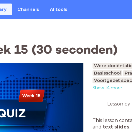
ary
Channels
AI tools
k 15 (30 seconden)
Wereldoriëntati
Basisschool
Pra
Voortgezet spec
Show 14 more
Week 15
Lesson by
QUIZ
This lesson cont
and
text slides
.