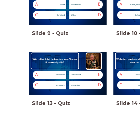
A
B
A
Ierland
Noord-Ierland
Biden (Veren
C
D
C
Schotland
Wales
Scholz
Slide
9
-
Quiz
Slide
10
Wie zal tóch bij de kroning van Charles
Welk duo gaat een 
III aanwezig zijn?
over hun
A
B
A
Prins Andrew
Prins Edward
Bassi
C
D
C
Prins Harry
Prins William
Ni
Slide
13
-
Quiz
Slide
14