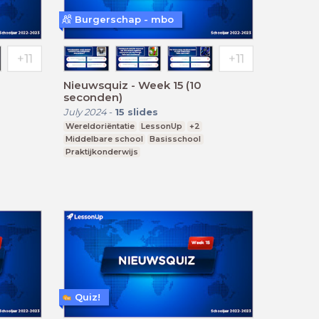
Burgerschap - mbo
Nieuwsquiz - Week 15 (10
seconden)
July 2024
-
15
slides
Wereldoriëntatie
LessonUp
+2
Middelbare school
Basisschool
Praktijkonderwijs
Quiz!