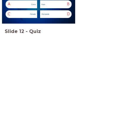
A
B
Corso
Expo
C
D
Floriade
Olympiade
Slide
12
-
Quiz