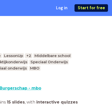
Log in
Start for free
e
LessonUp
+2
Middelbare school
ktijkonderwijs
Speciaal Onderwijs
iaal onderwijs
MBO
Burgerschap - mbo
ains
15 slides
,
with
interactive quizzes