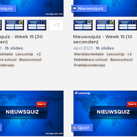
squiz
Nieuwsquiz
iz - Week 15 (30
Nieuwsquiz - Week 15 (10
en)
seconden)
3
-
15
slides
April 2023
-
15
slides
ëntatie
LessonUp
+2
Wereldoriëntatie
LessonUp
+2
re school
Basisschool
Middelbare school
Basisschool
nderwijs
Praktijkonderwijs
Quiz!