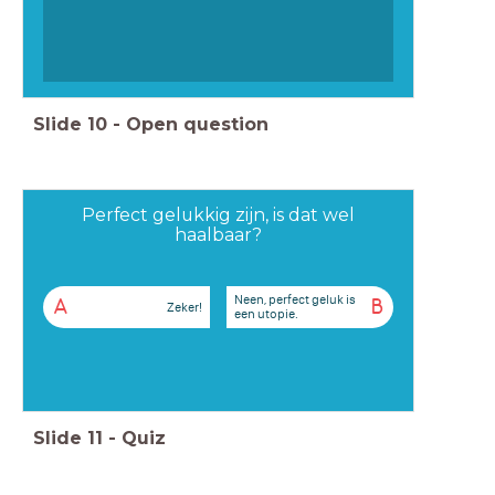
Slide
10
-
Open question
Perfect gelukkig zijn, is dat wel
haalbaar?
Neen, perfect geluk is
A
B
Zeker!
een utopie.
Slide
11
-
Quiz