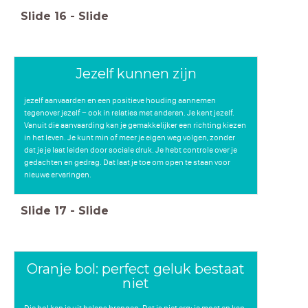
Slide
16
-
Slide
Jezelf kunnen zijn
jezelf aanvaarden en een positieve houding aannemen
tegenover jezelf − ook in relaties met anderen. Je kent jezelf.
Vanuit die aanvaarding kan je gemakkelijker een richting kiezen
in het leven. Je kunt min of meer je eigen weg volgen, zonder
dat je je laat leiden door sociale druk. Je hebt controle over je
gedachten en gedrag. Dat laat je toe om open te staan voor
nieuwe ervaringen.
Slide
17
-
Slide
Oranje bol: perfect geluk bestaat
niet
Die bol kan je uit balans brengen. Dat is niet erg: je moet en kan