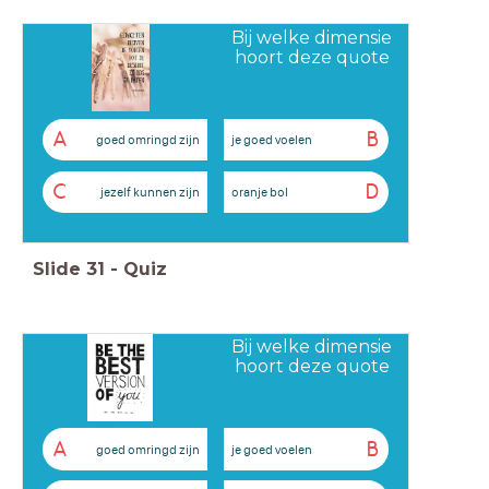
Bij welke dimensie
hoort deze quote
A
B
goed omringd zijn
je goed voelen
C
D
jezelf kunnen zijn
oranje bol
Slide
31
-
Quiz
Bij welke dimensie
hoort deze quote
A
B
goed omringd zijn
je goed voelen