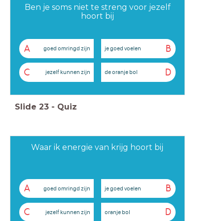
Ben je soms niet te streng voor jezelf
hoort bij
A
B
goed omringd zijn
je goed voelen
C
D
jezelf kunnen zijn
de oranje bol
Slide
23
-
Quiz
Waar ik energie van krijg hoort bij
A
B
goed omringd zijn
je goed voelen
C
D
jezelf kunnen zijn
oranje bol