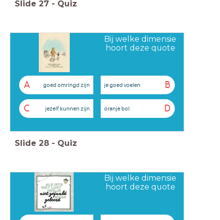
Slide
27
-
Quiz
Bij welke dimensie
hoort deze quote
A
B
goed omringd zijn
je goed voelen
C
D
jezelf kunnen zijn
oranje bol
Slide
28
-
Quiz
Bij welke dimensie
hoort deze quote