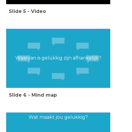
Slide
5
-
Video
Waarvan is gelukkig zijn afhankelijk?
Slide
6
-
Mind map
Wat maakt jou gelukkig?