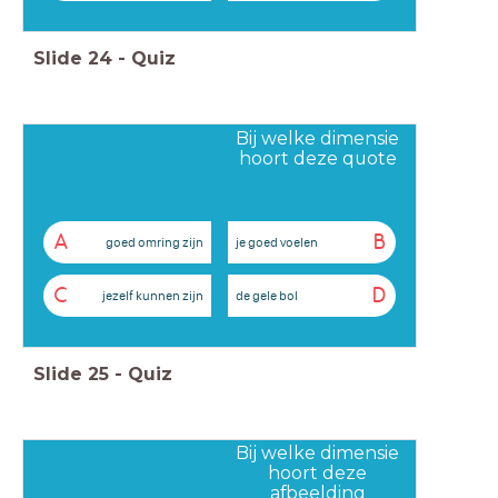
Slide
24
-
Quiz
Bij welke dimensie
hoort deze quote
A
B
goed omring zijn
je goed voelen
C
D
jezelf kunnen zijn
de gele bol
Slide
25
-
Quiz
Bij welke dimensie
hoort deze
afbeelding