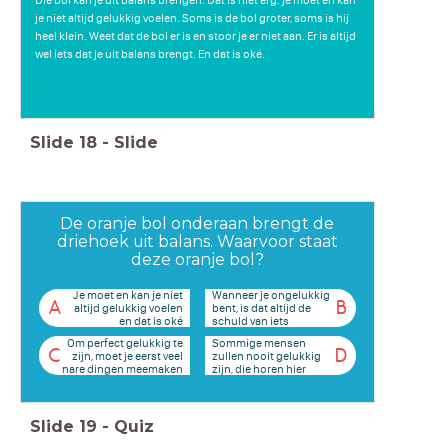
je niet altijd gelukkig voelen. Soms is de bol groter, soms is hij
heel klein. Weet dat de bol er is en stoor je er niet aan. Er is altijd
wel iets dat je uit balans brengt. En dat is oké.
Slide
18
-
Slide
De oranje bol onderaan brengt de
driehoek uit balans. Waarvoor staat
deze oranje bol?
Je moet en kan je niet
Wanneer je ongelukkig
A
B
altijd gelukkig voelen
bent, is dat altijd de
en dat is oké
schuld van iets
buitenaf
Om perfect gelukkig te
Sommige mensen
C
D
zijn, moet je eerst veel
zullen nooit gelukkig
nare dingen meemaken
zijn, die horen hier
thuis
Slide
19
-
Quiz