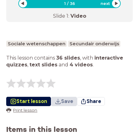
1
/
36
next
Slide
1
:
Video
Sociale wetenschappen
Secundair onderwijs
This lesson contains
36 slides
,
with
interactive
quizzes
,
text slides
and
4 videos
.
Start lesson
Save
Share
Print lesson
Items in this lesson