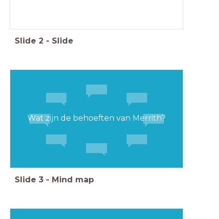
Slide
2
-
Slide
Wat zijn de behoeften van Merrith?
Slide
3
-
Mind map