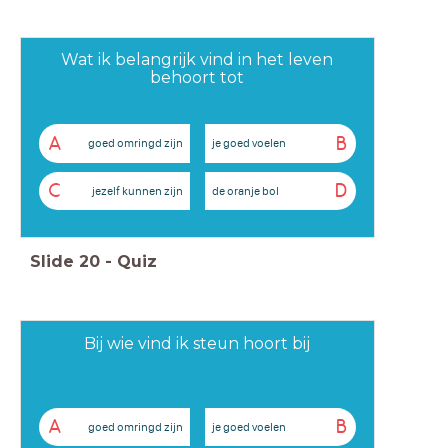
Wat ik belangrijk vind in het leven
behoort tot
A
B
goed omringd zijn
je goed voelen
C
D
jezelf kunnen zijn
de oranje bol
Slide
20
-
Quiz
Bij wie vind ik steun hoort bij
A
B
goed omringd zijn
je goed voelen