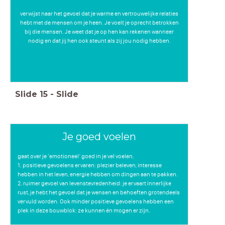
verwijst naar het gevoel dat je warme en vertrouwelijke relaties
hebt met de mensen om je heen. Je voelt je oprecht betrokken
bij die mensen. Je weet dat je op hen kan rekenen wanneer
nodig en dat jij hen ook steunt als zij jou nodig hebben.
Slide
15
-
Slide
Je goed voelen
gaat over je ‘emotioneel’ goed in je vel voelen.
1. positieve gevoelens ervaren: plezier beleven, interesse
hebben in het leven, energie hebben om dingen aan te pakken.
2. ruimer gevoel van levenstevredenheid: je ervaart innerlijke
rust, je hebt het gevoel dat je wensen en behoeften grotendeels
vervuld worden. Ook minder positieve gevoelens hebben een
plek in deze bouwblok: ze kunnen én mogen er zijn.