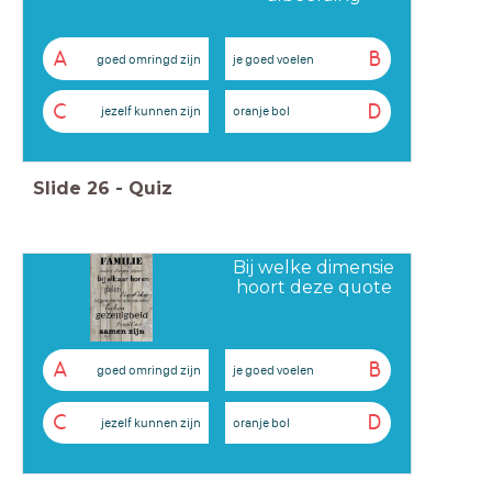
A
B
goed omringd zijn
je goed voelen
C
D
jezelf kunnen zijn
oranje bol
Slide
26
-
Quiz
Bij welke dimensie
hoort deze quote
A
B
goed omringd zijn
je goed voelen
C
D
jezelf kunnen zijn
oranje bol