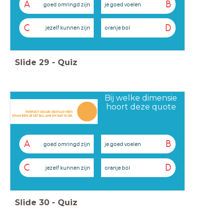
A
B
goed omringd zijn
je goed voelen
C
D
jezelf kunnen zijn
oranje bol
Slide
29
-
Quiz
Bij welke dimensie
hoort deze quote
A
B
goed omringd zijn
je goed voelen
C
D
jezelf kunnen zijn
oranje bol
Slide
30
-
Quiz