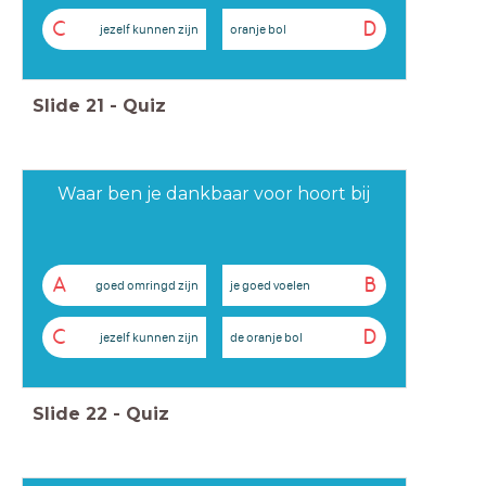
C
D
jezelf kunnen zijn
oranje bol
Slide
21
-
Quiz
Waar ben je dankbaar voor hoort bij
A
B
goed omringd zijn
je goed voelen
C
D
jezelf kunnen zijn
de oranje bol
Slide
22
-
Quiz