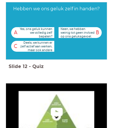
Hebben we ons geluk zelf in handen?
Yes, ons geluk kunnen
Neen, we hebben
A
B
we volledig zelf
weinig tot geen invloed
bepalen?
op ons geluksgevoel.
Deels, we kunnen er
C
zelf actief aan werken,
maar ook andere
dingen beïnvloeden
hoe we ons voelen.
Slide
12
-
Quiz