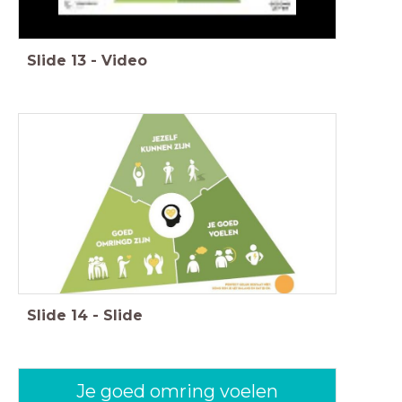
Slide
13
-
Video
Slide
14
-
Slide
Je goed omring voelen