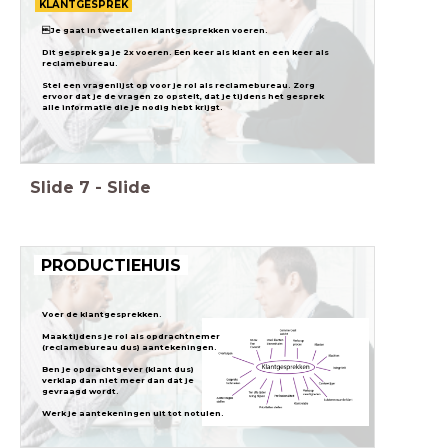
KLANTGESPREK
Je gaat in tweetallen klantgesprekken voeren.
Dit gesprek ga je 2x voeren. Een keer als klant en een keer als
reclamebureau.
Stel een vragenlijst op voor je rol als reclamebureau. Zorg
ervoor dat je de vragen zo opstelt, dat je tijdens het gesprek
Slide
7
-
Slide
PRODUCTIEHUIS
Voer de klantgesprekken.
Maak tijdens je rol als opdrachtnemer
(reclamebureau dus) aantekeningen.
Ben je opdrachtgever (klant dus)
verklap dan niet meer dan dat je
gevraagd wordt.
Werk je aantekeningen uit tot notulen.