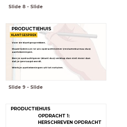
Slide
8
-
Slide
PRODUCTIEHUIS
KLANTGESPREK
Voer de klantgesprekken.
Maak tijdens je rol als opdrachtnemer (reclamebureau dus)
aantekeningen.
Ben je opdrachtgever (klant dus) verklap dan niet meer dan
dat je gevraagd wordt.
Werk je aantekeningen uit tot notulen.
Slide
9
-
Slide
PRODUCTIEHUIS
OPDRACHT 1:
HERSCHREVEN OPDRACHT