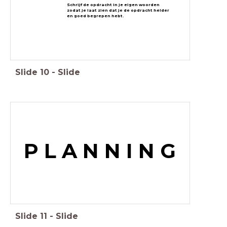
Schrijf de opdracht in je eigen woorden
zodat je laat zien dat je de opdracht helder
en goed begrepen hebt.
Slide
10
-
Slide
P L A N N I N G
Slide
11
-
Slide