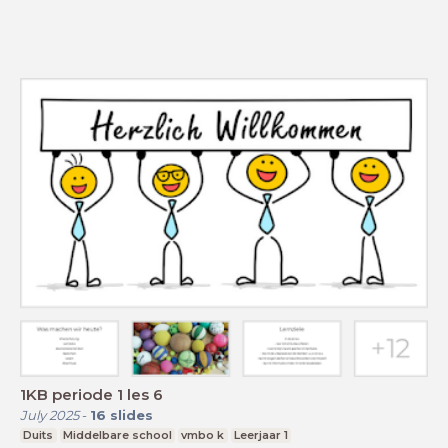
1KB periode 1 les 6
July 2025
-
16
slides
Duits
Middelbare school
vmbo k
Leerjaar 1