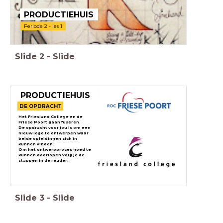
PRODUCTIEHUIS
Periode 2 - les 1
Slide
2
-
Slide
PRODUCTIEHUIS
DE OPDRACHT
Het Friesland College en de
Friese Poort gaan fuseren.
De opdracht voor jou is om een
nieuw logo te ontwerpen waar
beide opleidingen zich in
kunnen vinden.
Om het ontwerpproces goed te
kunnen doorlopen volg je de
stappen in de reader.
Slide
3
-
Slide