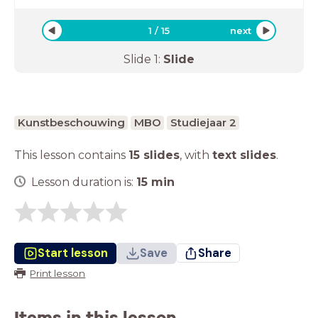
1
/
15
next
Slide
1
:
Slide
Kunstbeschouwing
MBO
Studiejaar 2
This lesson contains
15 slides
,
with
text slides
.
Lesson duration is:
15
min
Start lesson
Save
Share
Print lesson
Items in this lesson