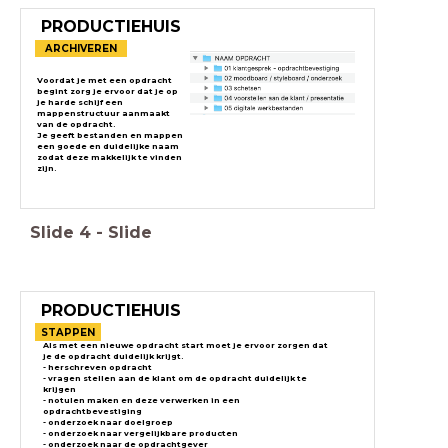
PRODUCTIEHUIS
ARCHIVEREN
Voordat je met een opdracht
begint zorg je ervoor dat je op
je harde schijf een
mappenstructuur aanmaakt
van de opdracht.
Je geeft bestanden en mappen
een goede en duidelijke naam
zodat deze makkelijk te vinden
zijn.
Slide
4
-
Slide
PRODUCTIEHUIS
STAPPEN
Als met een nieuwe opdracht start moet je ervoor zorgen dat
je de opdracht duidelijk krijgt.
- herschreven opdracht
- vragen stellen aan de klant om de opdracht duidelijk te
krijgen
- notulen maken en deze verwerken in een
opdrachtbevestiging
- onderzoek naar doelgroep
- onderzoek naar vergelijkbare producten
- onderzoek naar de opdrachtgever