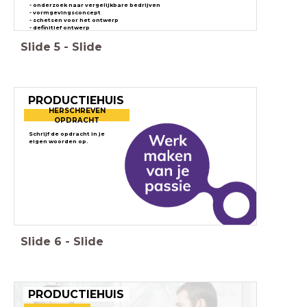
- onderzoek naar vergelijkbare bedrijven
- vormgevingsconcept
- schetsen voor het ontwerp
- definitief ontwerp
- presentatie
Slide
5
-
Slide
PRODUCTIEHUIS
HERSCHREVEN
OPDRACHT
Schrijf de opdracht in je
eigen woorden op.
Slide
6
-
Slide
PRODUCTIEHUIS