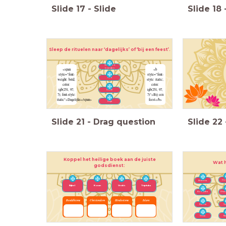
Slide
17
-
Slide
Slide
18
Sleep de rituelen naar ‘dagelijks’ of ‘bij een feest’.
Wierook
branden
<span
<b
style="font-
style="font-
Holi
weight: bold;
style: italic;
color:
color:
rgb(251, 97,
rgb(251, 97,
Diwali
7); font-style:
7)">Bij een
italic">Dagelijks</span>
feest</b>
Puja
Slide
21
-
Drag question
Slide
22
Koppel het heilige boek aan de juiste
Wat h
godsdienst:
Hol
Brahma
Bijbel
Koran
Veda’s
Tripitaka
Boeddha
Dhar
Boeddhisme
Christendom
Hindoeïsme
Islam
Karma
Ve
Shiva
Ni