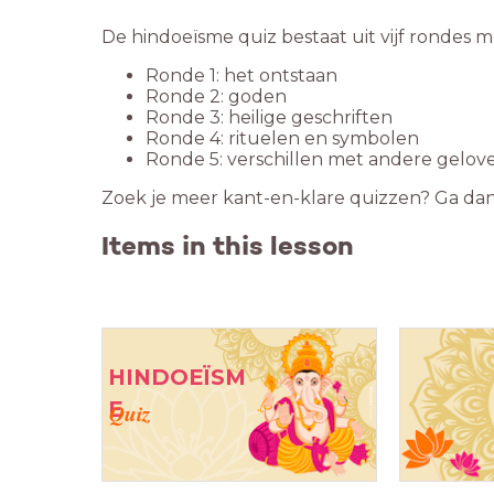
De hindoeïsme quiz bestaat uit vijf rondes me
Ronde 1: het ontstaan
Ronde 2: goden
Ronde 3: heilige geschriften
Ronde 4: rituelen en symbolen
Ronde 5: verschillen met andere gelov
Zoek je meer kant-en-klare quizzen? Ga da
Items in this lesson
HINDOEÏSM
E
Quiz