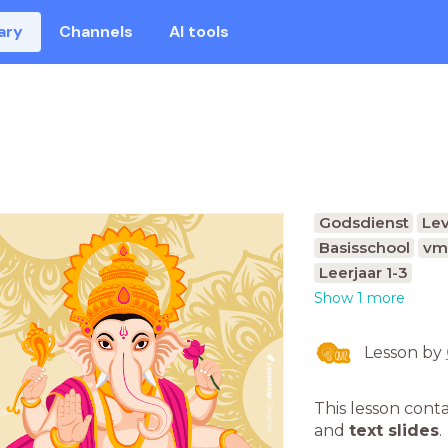
ary
Channels
AI tools
Godsdienst
Le
Basisschool
vm
Leerjaar 1-3
Show 1 more
Lesson by
This lesson cont
and
text slides
.