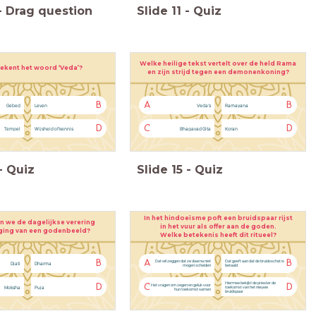
-
Drag question
Slide
11
-
Quiz
Welke heilige tekst vertelt over de held Rama
ekent het woord ‘Veda’?
en zijn strijd tegen een demonenkoning?
B
A
B
Gebed
Leven
Veda’s
Ramayana
D
C
D
Tempel
Wijsheid of kennis
Bhagavad Gita
Koran
-
Quiz
Slide
15
-
Quiz
In het hindoeïsme poft een bruidspaar rijst
 we de dagelijkse verering
in het vuur als offer aan de goden.
ging van een godenbeeld?
Welke betekenis heeft dit ritueel?
B
A
B
Dat wil zeggen dat ze daarna niet
Dat geeft aan dat de bruidsschat is
Djati
Dharma
mogen scheiden
betaald
Hiermee bekijkt de priester de
D
C
D
Het vragen om zegen en geluk voor
Moksha
Puja
toekomst van het nieuwe
hun toekomst samen
bruidspaar