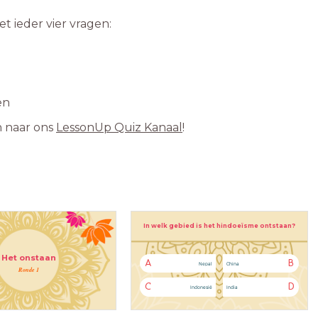
t ieder vier vragen:
en
n naar ons
LessonUp Quiz Kanaal
!
In welk gebied is het hindoeïsme ontstaan?
Het onstaan
A
B
Nepal
China
Ronde 1
C
D
Indonesië
India