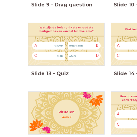
Slide
9
-
Drag question
Slide
10
Wat zijn de belangrijkste en oudste
Wat bet
heilige boeken van het hindoeïsme?
A
B
A
Hanuman
Bhagavad Gita
C
D
C
Veda’s
Atharva
Slide
13
-
Quiz
Slide
14
Hoe noemen
en verzor
Rituelen
A
Ronde 4
C