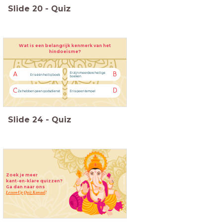
Slide
20
-
Quiz
Wat is een belangrijk kenmerk van het
hindoeïsme?
Er zijn meerdere heilige
A
B
Er is één heilig boek
boeken
C
D
Ze hebben geen godsdienst
Er is geen tempel
Slide
24
-
Quiz
Zoek je meer
kant-en-klare quizzen?
Ga dan naar ons
LessonUp Quiz Kanaal
!