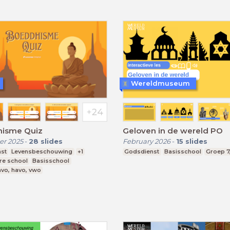
Wereldmuseum
isme Quiz
Geloven in de wereld PO
r 2025
-
28
slides
February 2026
-
15
slides
st
Levensbeschouwing
+1
Godsdienst
Basisschool
Groep 7
re school
Basisschool
vo, havo, vwo