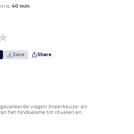
n is:
40
min
Save
Share
20 gevarieerde vragen (meerkeuze- en
an het hindoeïsme tot rituelen en