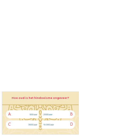
Hoe oud is het hindoeïsme ongeveer?
A
B
500 jaar
2000 jaar
C
D
3500 jaar
10.000 jaar