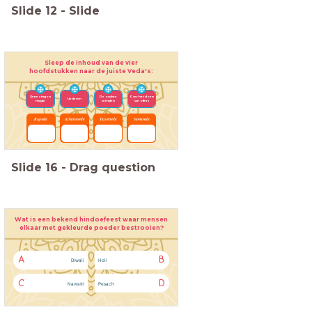
Slide
12
-
Slide
Sleep de inhoud van de vier
hoofdstukken naar de juiste Veda's:
Genezing en
De oudste
Over het doen
Liederen
magie
verhalen
van offers
Rigveda
Atharvaveda
Yajoerveda
Samaveda
Slide
16
-
Drag question
Wat is een bekend hindoefeest waar mensen
elkaar met gekleurde poeder bestrooien?
A
B
Diwali
Holi
C
D
Navratri
Pesach