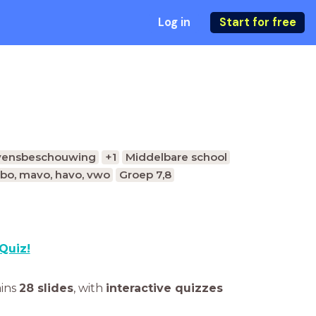
Log in
Start for free
vensbeschouwing
+1
Middelbare school
bo, mavo, havo, vwo
Groep 7,8
Quiz!
ains
28 slides
,
with
interactive quizzes