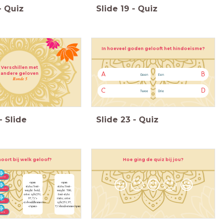
-
Quiz
Slide
19
-
Quiz
In hoeveel goden gelooft het hindoeïsme?
Verschillen met
andere geloven
A
B
Geen
Een
Ronde 5
C
D
Twee
Drie
-
Slide
Slide
23
-
Quiz
Hoe ging de quiz bij jou?
oort bij welk geloof?
ifeest
😒
🙁
😐
🙂
😃
<span
<span
style="font-
style="font-
mawiel
weight: bold;
weight: 700;
color: rgb(251,
font-style:
97, 7)">
italic; color:
da’s
<i>boeddhisme</i>
rgb(251, 97,
</span>
7)">hindoeïsme</span>
rvana