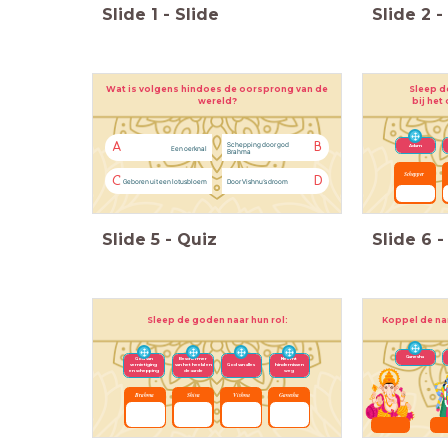
Slide
1
-
Slide
Slide
2
-
Wat is volgens hindoes de oorsprong van de
Sleep d
wereld?
bij het
Schepping door god
A
B
Adam
Een oerknal
Brahma
Schepper
C
D
Geboren uit een lotusbloem
Door Vishnu’s droom
Slide
5
-
Quiz
Slide
6
-
Sleep de goden naar hun rol
:
Koppel de na
Ganesha
God van
Beschermer
Neemt
vernietiging
van het heelal en
God van alles
hindernissen
en schepping
de aarde
weg
Brahma
Shiva
Vishnu
Ganesha