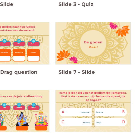
Slide
Slide
3
-
Quiz
e goden naar hun functie
 ontstaan
van de wereld:
De goden
Vishnu
Shiva
Brahma
Ronde 2
Beschermer
Vernietiger
Geen rol
Drag question
Slide
7
-
Slide
Rama is de held van het gedicht de Ramayana.
Wat is de naam van zijn helpende vriend, de
men aan de juiste afbeelding:
apengod?
Shiva
Brahma
Vishnu
A
B
Hanuman
Ravana
C
D
Krishna
Durga