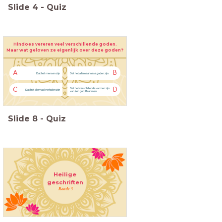
Slide
4
-
Quiz
Hindoes vereren veel verschillende goden.
Maar wat geloven ze eigenlijk over deze goden?
A
B
Dat het mensen zijn
Dat het allemaal losse goden zijn
C
D
Dat het verschillende vormen zijn
Dat het allemaal verhalen zijn
van één god: Brahman
Slide
8
-
Quiz
Heilige
geschriften
Ronde 3