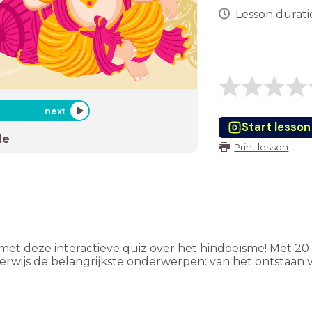
Lesson duratio
next
Start lesson
de
Print lesson
n met deze interactieve quiz over het hindoeïsme! Met 
rwijs de belangrijkste onderwerpen: van het ontstaan v