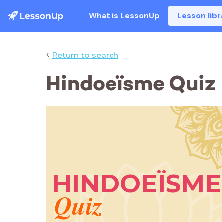
What is LessonUp
Lesson libr
‹
Return to search
Hindoeïsme Quiz
HINDOEÏSME
Quiz