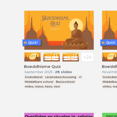
Quiz!
Quiz!
Boeddhisme Quiz
Boeddh
September 2025
-
28
slides
Novembe
Godsdienst
Levensbeschouwing
+1
Godsdien
Middelbare school
Basisschool
Middelba
vmbo, mavo, havo, vwo
vmbo, ma