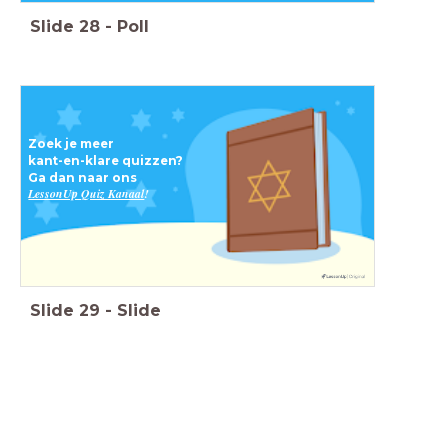
Slide
28
-
Poll
Zoek je meer
kant-en-klare quizzen?
Ga dan naar ons
LessonUp Quiz Kanaal
!
Slide
29
-
Slide