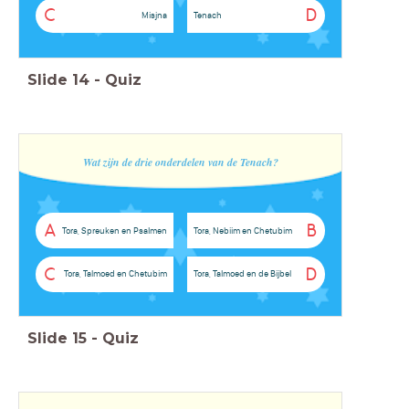
C
D
Misjna
Tenach
Slide
14
-
Quiz
Wat zijn de drie onderdelen van de Tenach?
A
B
Tora, Spreuken en Psalmen
Tora, Nebiim en Chetubim
C
D
Tora, Talmoed en Chetubim
Tora, Talmoed en de Bijbel
Slide
15
-
Quiz