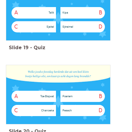
A
B
Tallit
Kipa
C
D
Sjeitel
Sjtreimel
Slide
19
-
Quiz
Welke joodse feestdag herdenkt dat uit een heel klein
beetje heilige olie, een kaarsje acht dagen lang brandde?
A
B
Toe Bisjwat
Poeriem
C
D
Chanoeka
Pesach
Slide
20
-
Quiz