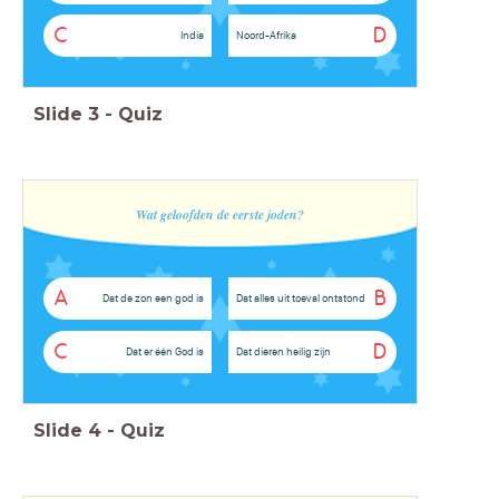
C
D
India
Noord-Afrika
Slide
3
-
Quiz
Wat geloofden de eerste joden?
A
B
Dat de zon een god is
Dat alles uit toeval ontstond
C
D
Dat er één God is
Dat dieren heilig zijn
Slide
4
-
Quiz