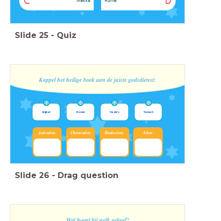
C
D
Mekka
Rome
Slide
25
-
Quiz
Koppel het heilige boek aan de juiste godsdienst:
Bijbel
Koran
Veda’s
Tenach
Jodendom
Christendom
Hindoeïsme
Islam
Slide
26
-
Drag question
Wat hoort bij welk geloof?