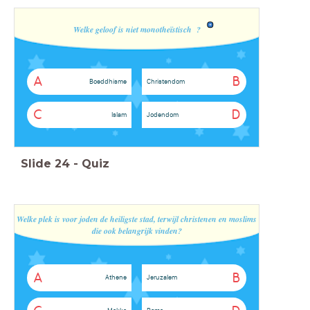
Welke geloof is niet monotheïstisch ?
A
B
Boeddhisme
Christendom
C
D
Islam
Jodendom
Slide
24
-
Quiz
Welke plek is voor joden de heiligste stad, terwijl christenen en moslims
die ook belangrijk vinden?
A
B
Athene
Jeruzalem