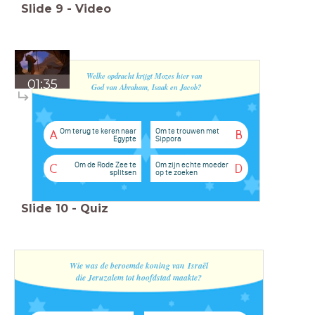
Slide
9
-
Video
Welke opdracht krijgt Mozes hier van
01:35
God van Abraham, Isaak en Jacob?
Om terug te keren naar
Om te trouwen met
A
B
Egypte
Sippora
Om de Rode Zee te
Om zijn echte moeder
C
D
splitsen
op te zoeken
Slide
10
-
Quiz
Wie was de beroemde koning van
Israël
die Jeruzalem tot hoofdstad maakte?