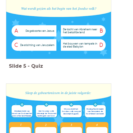
Wat wordt gezien als het begin van het Joodse volk?
De tocht van Abraham naar
A
B
De geboorte van Jezus
het beloofde land
Het bouwen van tempels in
C
D
De stichting van Jeruzalem
de stad Babylon
Slide
5
-
Quiz
Sleep de gebeurtenissen in de juiste volgorde:
Mozes leidt het
Koning David maakt
Abraham trekt op
Het Joodse volk
Joodse volk weg uit
van Jeruzalem de
bevel van God naar het
ontvangt de Thora met
slavernij in Egypte.
hoofdstad van Israël.
beloofde land Kanaän.
leefregels van God.
1
2
3
4