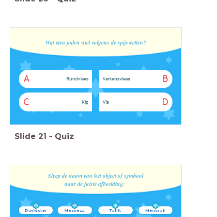
Wat eten joden niet volgens de spijswetten?
A
B
Rundvlees
Varkensvlees
C
D
Kip
Vis
Slide
21
-
Quiz
Sleep de naam van het object of symbool
naar de juiste afbeelding
:
Davidster
Mezoeza
Tallit
Menorah