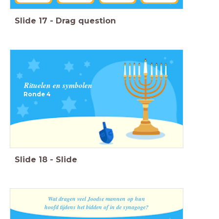
Slide
17
-
Drag question
Rituelen en symbolen
Ronde 4
Slide
18
-
Slide
Wat dragen veel Joodse mannen
op hun
hoofd tijdens het bidden of in de synagoge?