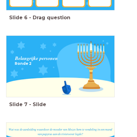
Slide
6
-
Drag question
Belangrijke personen
Ronde 2
Slide
7
-
Slide
Wat was de aanleiding waardoor de moeder van Mozes hem te vondeling in een mand
van papyrus aan de rivieroever legde?