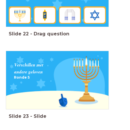
Slide
22
-
Drag question
Verschillen met
andere geloven
Ronde 5
Slide
23
-
Slide