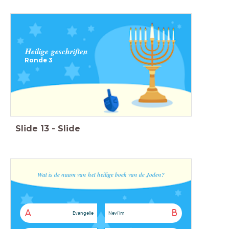
Heilige
geschriften
Ronde 3
Slide
13
-
Slide
Wat is de naam van het heilige boek van de Joden?
A
B
Evangelie
Nevi'im