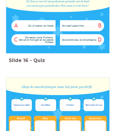
De Tora is een rol van perkament gemaakt van de huid
van een koosjer geslacht dier. Wat staat er in de Tora?
A
B
De vijf boeken van Mozes
De twaalf geschriften
De boeken Jozua, Richteren,
C
D
Samuel en Koningen en de Laatste
De zevende dag van de schepping
Profeten
Slide
16
-
Quiz
Sleep de omschrijvingen naar het juiste geschrift:
Hebreeuwse bijbel
Geschriften
Profeten
Vijf boeken Mozes
Tenach
Tora
Nevie'iem
Ketoeviem