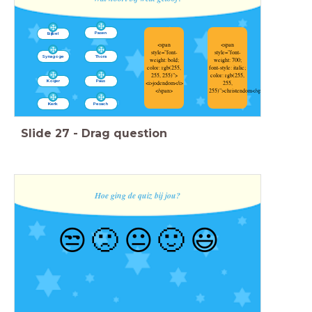
Pasen
Bijbel
<span
<span
style="font-
style="font-
Synagoge
Thora
weight: bold;
weight: 700;
color: rgb(255,
font-style: italic;
255, 255)">
color: rgb(255,
Kosjer
Paus
<i>jodendom</i>
255,
</span>
255)">christendom</span>
Kerk
Pesach
Slide
27
-
Drag question
Hoe ging de quiz bij jou?
😒
🙁
😐
🙂
😃