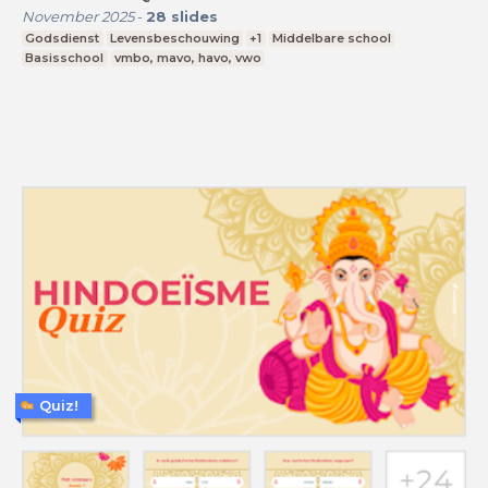
November 2025
-
28
slides
Godsdienst
Levensbeschouwing
+1
Middelbare school
Basisschool
vmbo, mavo, havo, vwo
Quiz!