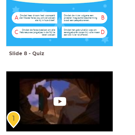
Omdat haar droom had voorspeld
Omdat de rivier volgens een
A
B
dat Mozes farao zou omverwerpen
priester magische bescherming
als hij in huis bleef.
bood aan pasgeborenen.
Omdat de farao besloot om alle
Omdat het gebruikelijk was om
C
D
Hebreeuwse jongetjes in de Nijl te
eerstgeboren zonen bij volle maan
laten werpen
aan de rivier te offeren.
Slide
8
-
Quiz
1