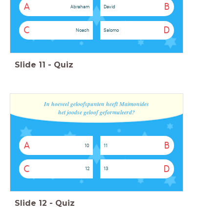
A
B
Abraham
David
C
D
Noach
Salomo
Slide
11
-
Quiz
In hoeveel geloofspunten heeft Maimonides
het joodse geloof geformuleerd
?
A
B
10
11
C
D
12
13
Slide
12
-
Quiz