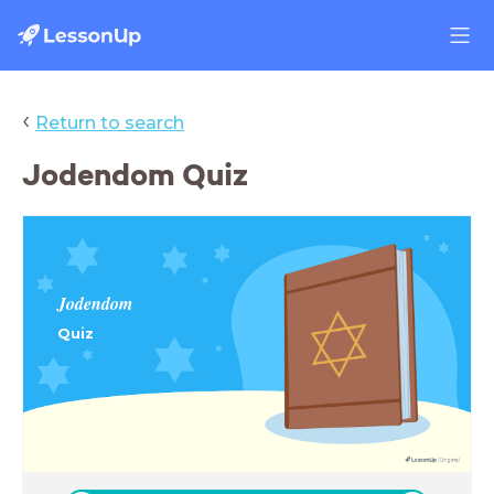
‹
Return to search
Jodendom Quiz
Jodendom
Quiz