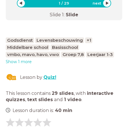
1
/
29
next
Slide
1
:
Slide
Godsdienst
Levensbeschouwing
+1
Middelbare school
Basisschool
vmbo, mavo, havo, vwo
Groep 7,8
Leerjaar 1-3
Show 1 more
Lesson by
Quiz!
This lesson contains
29 slides
,
with
interactive
quizzes
,
text slides
and
1 video
.
Lesson duration is:
40
min