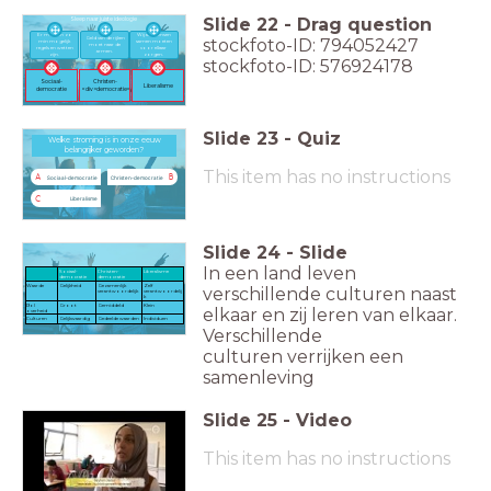
Slide
22
-
Drag question
Sleep naar juiste ideologie
Er moeten zo
Wij als mensen
stockfoto-ID: 794052427
Geld van de rijken
min mogelijk
samen moeten
moet naar de
regels en wetten
voor elkaar
armen.
zijn.
zorgen.
stockfoto-ID: 576924178
Sociaal-
Christen-
Liberalisme
democratie
<div>democratie</div>
Slide
23
-
Quiz
Welke stroming is in onze eeuw belangrijker geworden?
Welke stroming is in onze eeuw
belangrijker geworden?
This item has no instructions
A
B
Sociaal-democratie
Christen-democratie
C
Liberalisme
Slide
24
-
Slide
In een land
leven
Sociaal-
Christen-
Liberalisme
democratie
democratie
Waarde
Gelijkheid
Gezamenlijk
Zelf
verschil
lende culturen
naast
verantwoordelijk
verantwoordelij
k
Rol
Groot
Gemiddeld
Klein
elkaar
en zij leren
van elkaar.
overheid
Culturen
Gelijkwaardig
Gedeelde waarden
Individuen
Verschillen
de
culturen
verrijken een
samenleving
Slide
25
-
Video
This item has no instructions