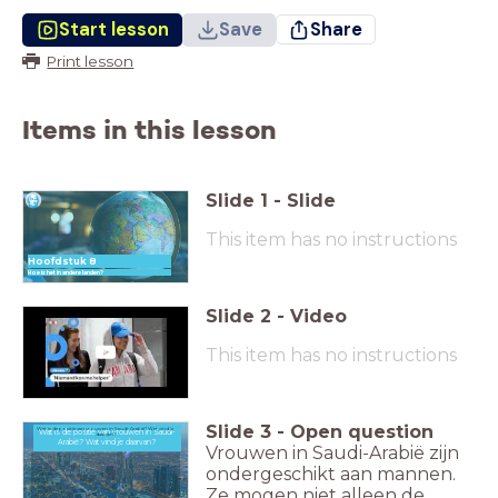
Start lesson
Save
Share
Print lesson
Items in this lesson
Slide
1
-
Slide
This item has no instructions
Hoofdstuk 8
Hoe is het in andere landen?
Slide
2
-
Video
This item has no instructions
Slide
3
-
Open question
Wat is de positie van vrouwen in Saudi-Arabië? Wat vind je
Wat is de positie van vrouwen in Saudi-
daarvan?
Arabië? Wat vind je daarvan?
Vrouwen in Saudi-Arabië zijn
ondergeschikt aan mannen.
Ze mogen niet alleen de