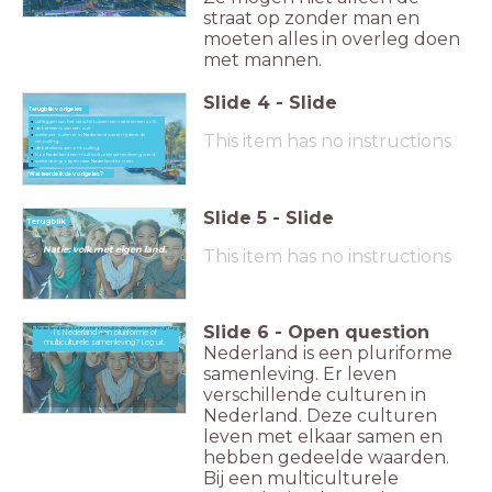
straat op zonder man en
moeten alles in overleg doen
met mannen.
Slide
4
-
Slide
Terugblik vorige les
uitleggen van het verschil tussen een natie en een volk.
de betekenis van een zuil.
This item has no instructions
welke vier zuilen er in Nederland waren tijdens de
verzuiling.
de betekenis van ontzuiling.
hoe Nederland een multiculturele samenleving werd.
welke drie groepen naar Nederland komen.
Wat leerde ik de vorige les?
Slide
5
-
Slide
Terugblik
Natie: volk met eigen land.
This item has no instructions
Slide
6
-
Open question
Is Nederland een pluriforme of multiculturele samenleving? Leg
Is Nederland een pluriforme of
uit.
multiculturele samenleving? Leg uit.
Nederland is een pluriforme
samenleving. Er leven
verschillende culturen in
Nederland. Deze culturen
leven met elkaar samen en
hebben gedeelde waarden.
Bij een multiculturele