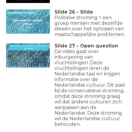
Slide
26
-
Slide
Conservatieve stroming
Politieke stroming = een
Behouden van de eigen
groep mensen met dezelfde
cultuur.
ideeën over het oplossen van
maatschappelijke problemen.
Slide
27
-
Open question
Hoe past de video bij de conservatieve stroming?
Hoe past de video bij de conservatieve
stroming?
De video gaat over
inburgering van
vluchtelingen. Deze
vluchtelingen leren de
Nederlandse taal en krijgen
informatie over de
Nederlandse cultuur. Dit past
bij de conservatieve stroming,
omdat deze stroming graag
wil dat andere culturen zich
aanpassen aan de
Nederlandse. Deze stroming
wil de Nederlandse cultuur
behouden.