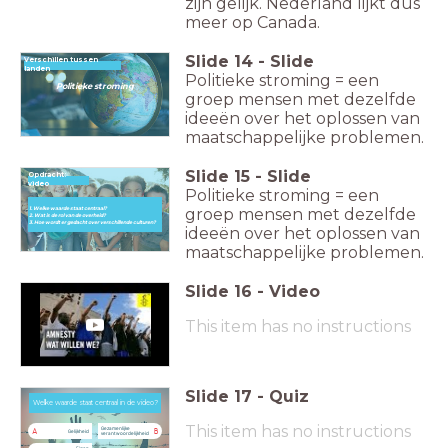
zijn gelijk. Nederland lijkt dus
meer op Canada.
Slide
14
-
Slide
Verschillen tussen
landen
Politieke stroming = een
Politieke stroming
groep mensen met dezelfde
ideeën over het oplossen van
maatschappelijke problemen.
Slide
15
-
Slide
Opdracht:
video
Politieke stroming = een
1. Welke waarde staat centraal?
groep mensen met dezelfde
2. Wat is de rol van de overheid?
3. Hoe wordt er gedacht over verschillende culturen?
ideeën over het oplossen van
maatschappelijke problemen.
Slide
16
-
Video
This item has no instructions
Slide
17
-
Quiz
Welke waarde staat centraal in de video?
Welke waarde staat centraal in de video?
This item has no instructions
Gezamenlijke
A
B
Gelijkheid
verantwoordelijkheid