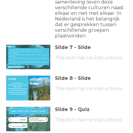
samenleving leven deze
verschillende culturen naast
elkaar en niet met elkaar. In
Nederland is het belangrijk
dat er gesprekken tussen
verschillende groepen
plaatsvinden.
Slide
7
-
Slide
Ik leer...
het benoemen van drie politieke stromingen.
het benoemen van een belangrijke waarde bij de drie
stromingen.
hoe de drie politieke stromingen denken over de rol van de
This item has no instructions
overheid.
hoe de drie politieke stromingen denken over verschillende
culturen.
hoe Canada, Saudi-Arabië en Nederland verschillend omgaan
met culturen.
Wat leer ik deze les?
Slide
8
-
Slide
Canada
In Canada leven
verschillende
culturen naast
This item has no instructions
elkaar. Er is
geen
dominante cultuur en
er is ook
niet 1 nationale
taal. Het maakt
niet uit of je
Frans of Engels
spreekt.
Slide
9
-
Quiz
Welke waarde staat centraal in Canada?
Welke waarde staat centraal in Canada?
This item has no instructions
Gezamenlijke
A
B
Gelijkheid
verantwoordelijkheid
Eigen
C
verantwoordelijkheid