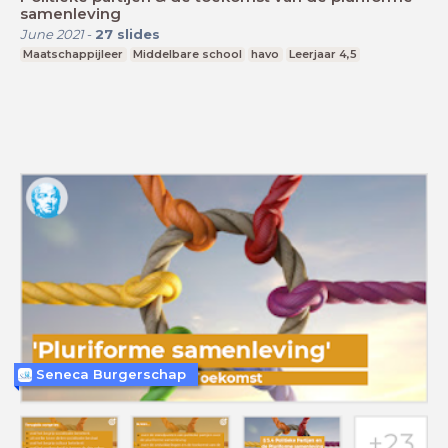
samenleving
June 2021
-
27
slides
Maatschappijleer
Middelbare school
havo
Leerjaar 4,5
Seneca Burgerschap