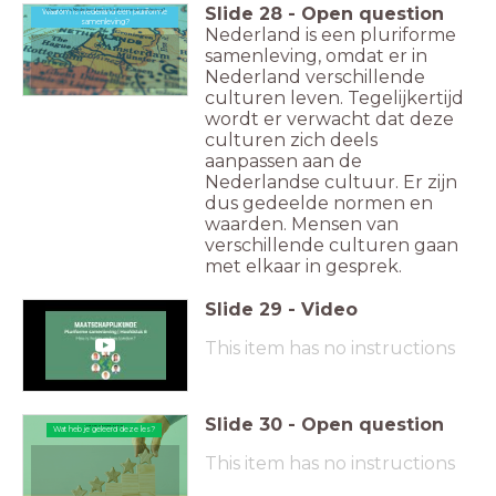
Slide
28
-
Open question
Waarom is Nederland een pluriforme samenleving?
Waarom is Nederland een pluriforme
samenleving?
Nederland is een pluriforme
samenleving, omdat er in
Nederland verschillende
culturen leven. Tegelijkertijd
wordt er verwacht dat deze
culturen zich deels
aanpassen aan de
Nederlandse cultuur. Er zijn
dus gedeelde normen en
waarden. Mensen van
verschillende culturen gaan
met elkaar in gesprek.
Slide
29
-
Video
This item has no instructions
Slide
30
-
Open question
Wat heb je geleerd deze les?
Wat heb je geleerd deze les?
This item has no instructions