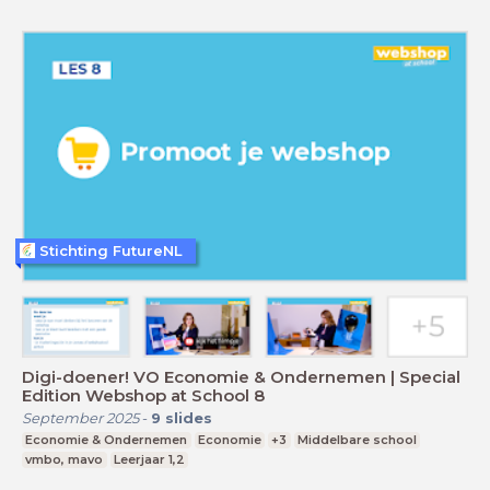
Stichting FutureNL
Digi-doener! VO Economie & Ondernemen | Special
Edition Webshop at School 8
September 2025
-
9
slides
Economie & Ondernemen
Economie
+3
Middelbare school
vmbo, mavo
Leerjaar 1,2