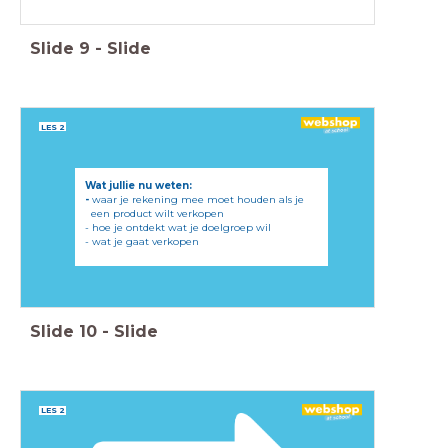
Slide
9
-
Slide
LES 2
Wat jullie nu weten:
-
waar je rekening mee moet houden als je
een product wilt verkopen
- hoe je ontdekt wat je doelgroep wil
- wat je gaat verkopen
Slide
10
-
Slide
LES 2