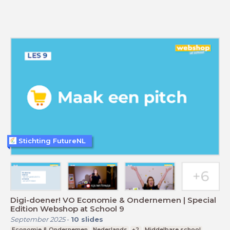
Stichting FutureNL
Digi-doener! VO Economie & Ondernemen | Special
Edition Webshop at School 9
September 2025
-
10
slides
Economie & Ondernemen
Nederlands
+2
Middelbare school