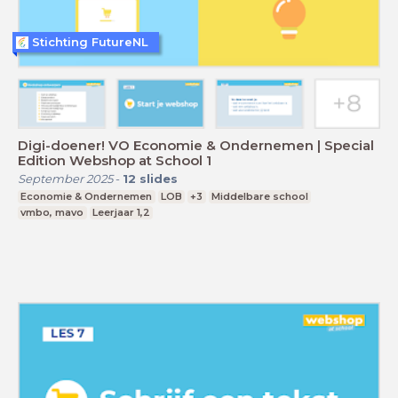
Stichting FutureNL
Digi-doener! VO Economie & Ondernemen | Special
Edition Webshop at School 1
September 2025
-
12
slides
Economie & Ondernemen
LOB
+3
Middelbare school
vmbo, mavo
Leerjaar 1,2