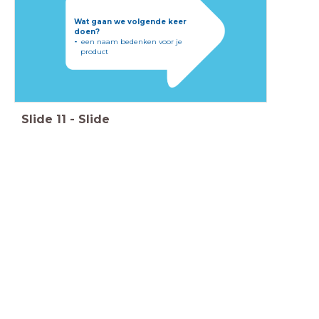
Wat gaan we volgende keer
doen?
-
een naam bedenken voor je
product
Slide
11
-
Slide