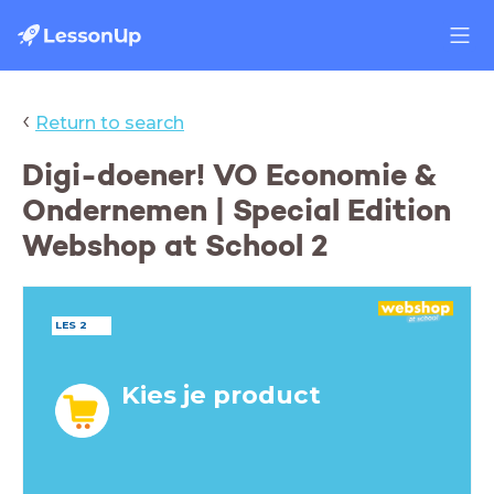
‹
Return to search
Digi-doener! VO Economie &
Ondernemen | Special Edition
Webshop at School 2
LES 2
Kies je product