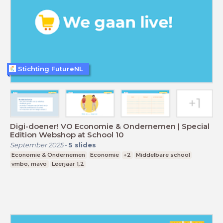
Stichting FutureNL
Digi-doener! VO Economie & Ondernemen | Special
Edition Webshop at School 10
September 2025
-
5
slides
Economie & Ondernemen
Economie
+2
Middelbare school
vmbo, mavo
Leerjaar 1,2