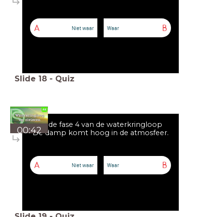
A
B
Niet waar
Waar
Slide
18
-
Quiz
Bij de fase 4 van de waterkringloop
00:42
De damp komt hoog in de atmosfeer.
A
B
Niet waar
Waar
Slide
19
-
Quiz