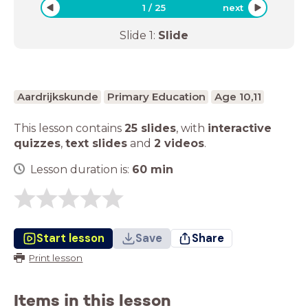
1
/
25
next
Slide
1
:
Slide
Aardrijkskunde
Primary Education
Age 10,11
This lesson contains
25 slides
,
with
interactive
quizzes
,
text slides
and
2 videos
.
Lesson duration is:
60
min
Start lesson
Save
Share
Print lesson
Items in this lesson