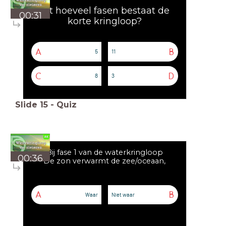
Uit hoeveel fasen bestaat de
00:31
korte kringloop?
A
B
5
11
C
D
8
3
Slide
15
-
Quiz
Bij fase 1 van de waterkringloop
00:36
De zon verwarmt de zee/oceaan,
A
B
Waar
Niet waar