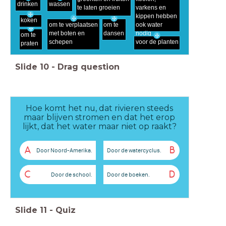
wassen
drinken
te laten groeien
varkens en
kippen hebben
koken
om te verplaatsen
om te
ook water
met boten en
dansen
nodig
om te
voor de planten
schepen
praten
Slide
10
-
Drag question
Hoe komt het nu, dat rivieren steeds
maar blijven stromen en dat het erop
lijkt, dat het water maar niet op raakt?
A
B
Door Noord-Amerika.
Door de watercyclus.
C
D
Door de school.
Door de boeken.
Slide
11
-
Quiz