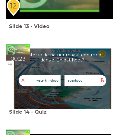
12
Slide
13
-
Video
Water in de natuur maakt een rond
00:23
dansje. En dat heet?
A
B
waterkringloop
regenboog
Slide
14
-
Quiz