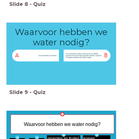
Slide
8
-
Quiz
Waarvoor hebben we
water nodig?
Om te drinken, koken, wassen en om allerlei
A
B
Om te drinken, en koken.
groente en fruit te laten groeien. Koeien, varkens
en kippen hebben ook water nodig.
Slide
9
-
Quiz
Waarvoor hebben we water nodig?
groenten en fruiten
koeien,