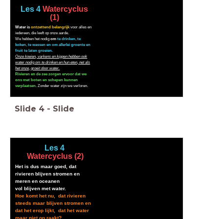
Les 4
Watercyclus
(1)
Water is
ontzettend belangrijk
voor alles en
iedereen, die leeft op onze aarde.
We hebben het nodig
om
te drinken, te
koken, te wassen en om allerlei groente en
fruit te laten groeien.
Onze koeien, varkens en kippen hebben ook
water nodig om te drinken en hun eten, net als
het onze, groeit door water.
Rivieren en de zee zorgen ervoor dat we
ons met boten en schepen kunnen
verplaatsen.
Zonder water zijn we verloren.
Slide
4
-
Slide
Les 4
Watercyclus (2)
Het is dus maar goed, dat
rivieren blijven stromen en
meren en oceanen
vol
blijven
met water.
Hoe komt het nu, dat rivieren
steeds maar blijven stromen en
dat het erop lijkt, dat
het water
maar niet op raakt?