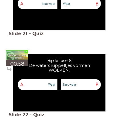
A
B
Niet waar
Waar
Slide
21
-
Quiz
Bij de fase 6
00:58
De waterdruppeltjes vormen
WOLKEN.
A
B
Waar
Niet waar
Slide
22
-
Quiz