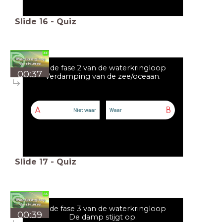
Slide
16
-
Quiz
Bij de fase 2 van de waterkringloop
00:37
Verdamping van de zee/oceaan.
A
B
Niet waar
Waar
Slide
17
-
Quiz
Bij de fase 3 van de waterkringloop
00:39
De damp stijgt op.