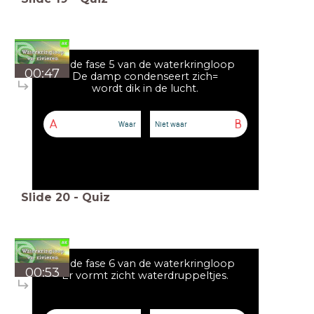
Bij de fase 5 van de waterkringloop
00:47
De damp condenseert zich=
wordt dik in de lucht.
A
B
Waar
Niet waar
Slide
20
-
Quiz
Bij de fase 6 van de waterkringloop
00:53
Er vormt zicht waterdruppeltjes.