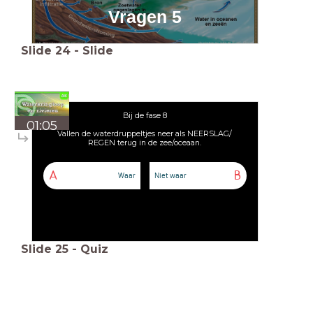
Vragen 5
Slide
24
-
Slide
Bij de fase 8
01:05
Vallen de waterdruppeltjes neer als NEERSLAG/
REGEN terug in de zee/oceaan.
A
B
Waar
Niet waar
Slide
25
-
Quiz