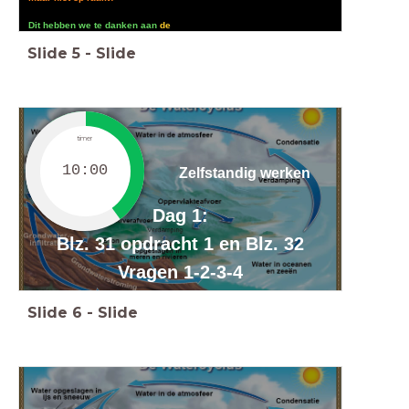
Dit hebben we te danken aan
de
watercyclus.
Slide
5
-
Slide
timer
10:00
Zelfstandig werken
Dag 1:
Blz. 31 opdracht 1 en Blz. 32
Vragen 1-2-3-4
Slide
6
-
Slide