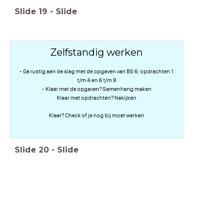
Slide
19
-
Slide
Zelfstandig werken
- Ga rustig aan de slag met de opgaven van BS 6; opdrachten 1
t/m 4 en 6 t/m 9
- Klaar met de opgaven? Samenhang maken
Klaar met opdrachten? Nakijken
Klaar? Check of je nog bij moet werken
Slide
20
-
Slide