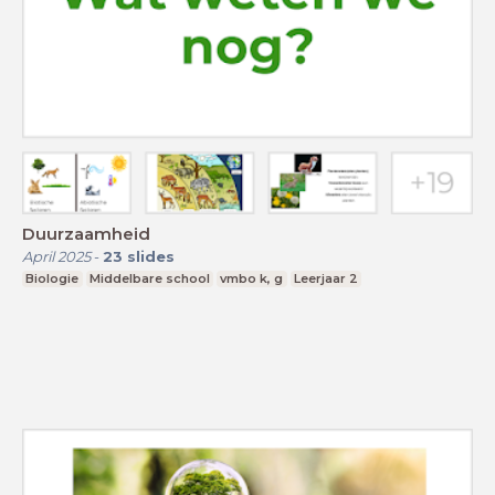
Duurzaamheid
April 2025
-
23
slides
Biologie
Middelbare school
vmbo k, g
Leerjaar 2