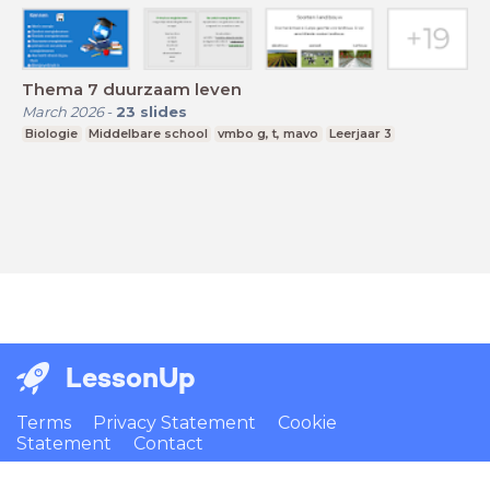
Thema 7 duurzaam leven
March 2026
-
23
slides
Biologie
Middelbare school
vmbo g, t, mavo
Leerjaar 3
LessonUp
Terms
Privacy Statement
Cookie
Statement
Contact