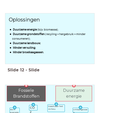
Oplossingen
Duurzame energie
(bijv. biomassa);
Duurzame grondstoffen
(recyling + hergebruik + minder
consumeren);
Duurzame landbouw
;
Minder vervuiling
;
Minder broeikasgassen
.
Slide
12
-
Slide
Fossiele
Duurzame
Brandstoffen
energie
Goed voor het
CO
milieu
Uitlaatgasse
Kern
2
n
energie