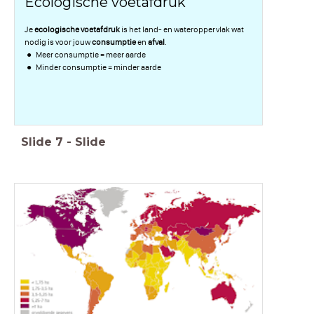
Ecologische voetafdruk
Je
ecologische voetafdruk
is het land- en wateroppervlak wat
nodig is voor jouw
consumptie
en
afval
.
Meer consumptie = meer aarde
Minder consumptie = minder aarde
Slide
7
-
Slide