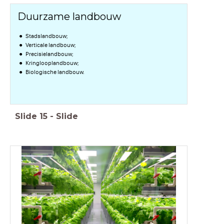
Duurzame landbouw
Stadslandbouw;
Verticale landbouw;
Precisielandbouw;
Kringlooplandbouw;
Biologische landbouw.
Slide
15
-
Slide