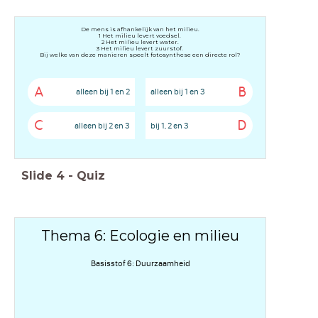
De mens is afhankelijk van het milieu.
1 Het milieu levert voedsel.
2 Het milieu levert water.
3 Het milieu levert zuurstof.
Bij welke van deze manieren speelt fotosynthese een directe rol?
A
B
alleen bij 1 en 2
alleen bij 1 en 3
C
D
alleen bij 2 en 3
bij 1, 2 en 3
Slide
4
-
Quiz
Thema 6: Ecologie en milieu
Basisstof 6: Duurzaamheid