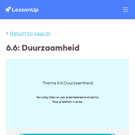
‹
Return to search
6.6: Duurzaamheid
Thema 6.6 Duurzaamheid
Ga rustig zitten en pak je lesmateriaal er alvast bij.
Stop je telefoon in je tas.