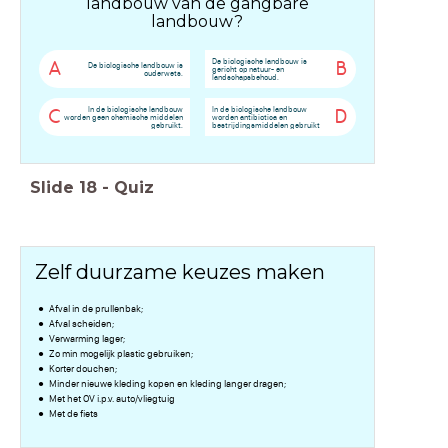
landbouw van de gangbare
landbouw?
De biologische landbouw is
A
B
De biologische landbouw is
gericht op natuur- en
ouderwets.
landschapsbehoud.
In de biologische landbouw
In de biologische landbouw
C
D
worden geen chemische middelen
worden antibiotica en
gebruikt.
bestrijdingsmiddelen gebruikt
Slide
18
-
Quiz
Zelf duurzame keuzes maken
Afval in de prullenbak;
Afval scheiden;
Verwarming lager;
Zo min mogelijk plastic gebruiken;
Korter douchen;
Minder nieuwe kleding kopen en kleding langer dragen;
Met het OV i.p.v. auto/vliegtuig
Met de fiets