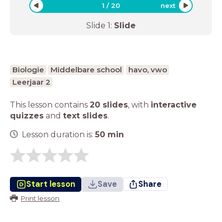
1
/
20
next
Slide
1
:
Slide
Biologie
Middelbare school
havo, vwo
Leerjaar 2
This lesson contains
20 slides
,
with
interactive
quizzes
and
text slides
.
Lesson duration is:
50
min
Start lesson
Save
Share
Print lesson