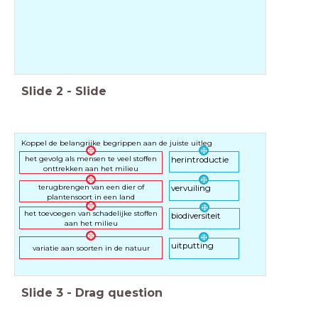
Slide
2
-
Slide
Koppel de belangrijke begrippen aan de juiste uitleg
het gevolg als mensen te veel stoffen
herintroductie
onttrekken aan het milieu
terugbrengen van een dier of
vervuiling
plantensoort in een land
het toevoegen van schadelijke stoffen
biodiversiteit
aan het milieu
uitputting
variatie aan soorten in de natuur
Slide
3
-
Drag question