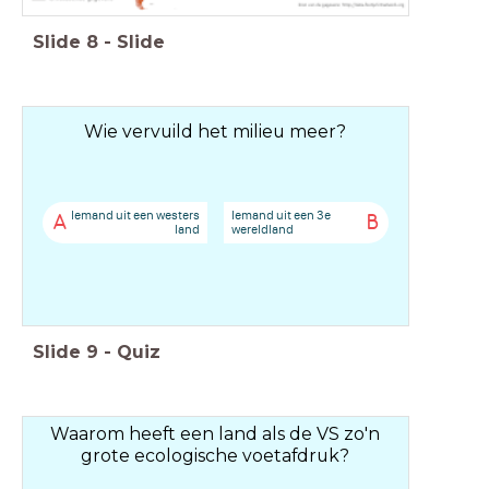
Slide
8
-
Slide
Wie vervuild het milieu meer?
Iemand uit een westers
Iemand uit een 3e
A
B
land
wereldland
Slide
9
-
Quiz
Waarom heeft een land als de VS zo'n
grote ecologische voetafdruk?