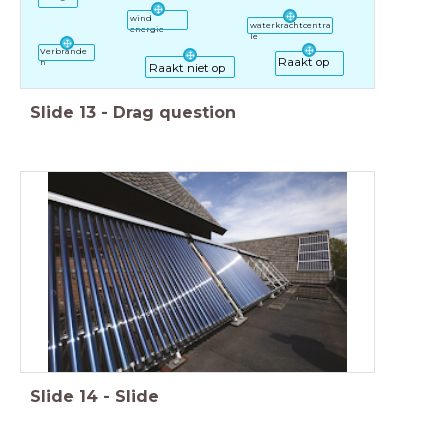
wind
waterkrachtcentra
energie
le
Verbrande
Raakt op
n
Raakt niet op
Slide
13
-
Drag question
Slide
14
-
Slide