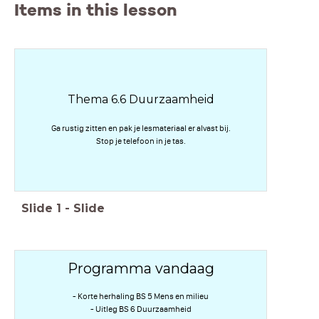
Items in this lesson
Thema 6.6 Duurzaamheid
Ga rustig zitten en pak je lesmateriaal er alvast bij.
Stop je telefoon in je tas.
Slide
1
-
Slide
Programma vandaag
- Korte herhaling BS 5 Mens en milieu
- Uitleg BS 6 Duurzaamheid