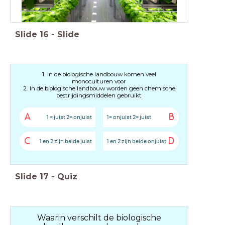
Slide
16
-
Slide
1. In de biologische landbouw komen veel
monoculturen voor
2. In de biologische landbouw worden geen chemische
bestrijdingsmiddelen gebruikt
A
B
1 = juist 2= onjuist
1= onjuist 2= juist
C
D
1 en 2 zijn beide juist
1 en 2 zijn beide onjuist
Slide
17
-
Quiz
Waarin verschilt de biologische