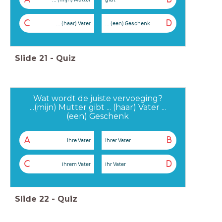
C
D
... (haar) Vater
... (een) Geschenk
Slide
21
-
Quiz
Wat wordt de juiste vervoeging?
...(mijn) Mutter gibt ... (haar) Vater ...
(een) Geschenk
A
B
ihre Vater
ihrer Vater
C
D
ihrem Vater
ihr Vater
Slide
22
-
Quiz