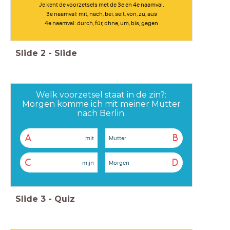
Je kent de voorzetsels met de 3e en 4e naamval.
3e naamval: mit, nach, bei, seit, von, zu, aus
4e naamval: durch, für, ohne, um, bis, gegen
Slide
2
-
Slide
Welk voorzetsel staat in de zin?:
Morgen komme ich mit meiner Mutter
nach Berlin.
A
B
mit
Mutter
C
D
mijn
Morgen
Slide
3
-
Quiz