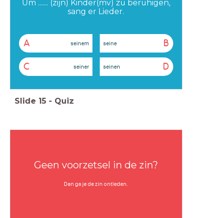
Um ....... (zijn) Kinder(mv) zu beruhigen,
sang er Lieder.
A
B
seinem
seine
C
D
seiner
seinen
Slide
15
-
Quiz
Geen voorzetsel in de zin?
Dan ga je de zin ontleden.