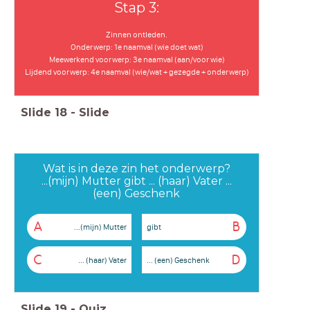
Stap 3:
Zinnen ontleden.
Onderwerp: 1e naamval (wie doet wat)
Meewerkend voorwerp: 3e naamval (aan/voor wie)
Lijdend voorwerp: 4e naamval (wie/wat + gezegde + onderwerp)
Slide
18
-
Slide
Wat is in deze zin het onderwerp?
...(mijn) Mutter gibt ... (haar) Vater ...
(een) Geschenk
A
B
...(mijn) Mutter
gibt
C
D
... (haar) Vater
... (een) Geschenk
Slide
19
-
Quiz