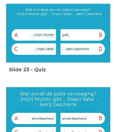
Wat is in deze zin het lijdend voorwerp?
...(mijn) Mutter gibt ... (haar) Vater ... (een) Geschenk
A
B
... (mijn) Mutter
gibt
C
D
... (haar) Vater
... (een) Geschenk
Slide
23
-
Quiz
Wat wordt de juiste vervoeging?
...(mijn) Mutter gibt ... (haar) Vater ...
(een) Geschenk
A
B
eine Geschenk
eines Geschenk