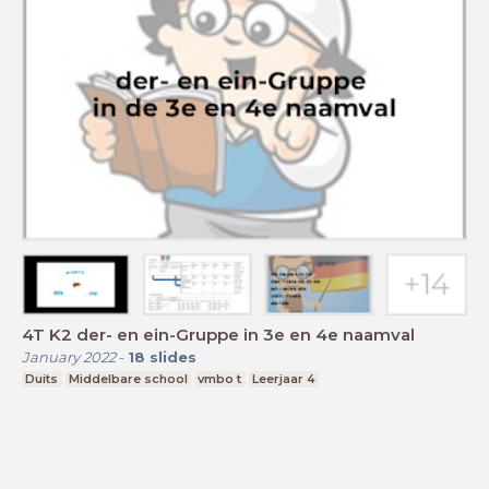
4T K2 der- en ein-Gruppe in 3e en 4e naamval
January 2022
-
18
slides
Duits
Middelbare school
vmbo t
Leerjaar 4