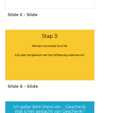
Slide
5
-
Slide
Stap 3:
Wel een voorzetsel 3e of 4e.
Kijk naar het geslacht van het zelfstandig naamwoord.
Slide
6
-
Slide
Ich gebe dem Mann ein......Geschenk.
Wat is het geslacht van Geschenk?