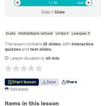
1
/
25
next
Slide
1
:
Slide
Duits
Middelbare school
vmbo t
Leerjaar 3
This lesson contains
25 slides
,
with
interactive
quizzes
and
text slides
.
Lesson duration is:
45
min
Start lesson
Save
Share
Print lesson
Items in this lesson