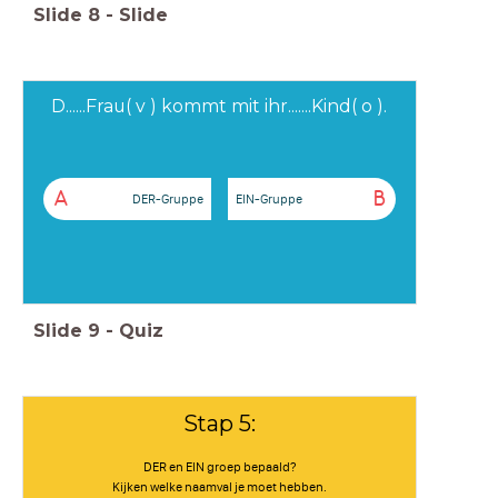
Slide
8
-
Slide
D......Frau( v ) kommt mit ihr.......Kind( o ).
A
B
DER-Gruppe
EIN-Gruppe
Slide
9
-
Quiz
Stap 5:
DER en EIN groep bepaald?
Kijken welke naamval je moet hebben.