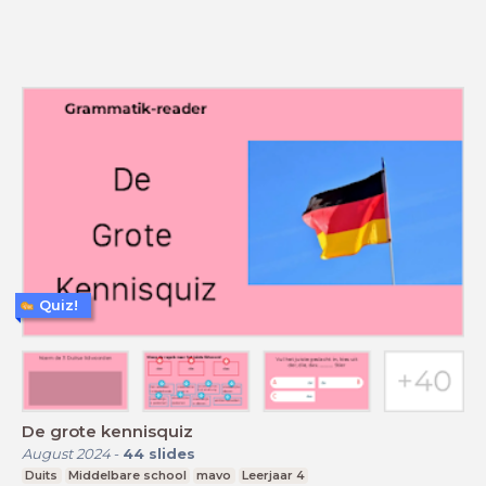
Quiz!
De grote kennisquiz
August 2024
-
44
slides
Duits
Middelbare school
mavo
Leerjaar 4