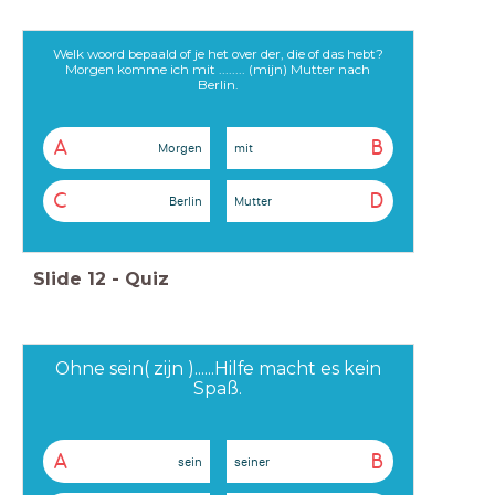
Welk woord bepaald of je het over der, die of das hebt?
Morgen komme ich mit ........ (mijn) Mutter nach
Berlin.
A
B
Morgen
mit
C
D
Berlin
Mutter
Slide
12
-
Quiz
Ohne sein( zijn )......Hilfe macht es kein
Spaß.
A
B
sein
seiner