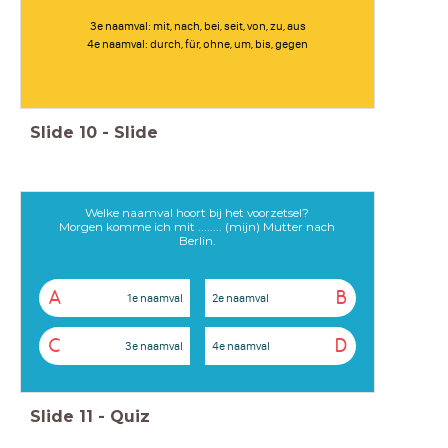
3e naamval: mit, nach, bei, seit, von, zu, aus
4e naamval: durch, für, ohne, um, bis, gegen
Slide
10
-
Slide
Welke naamval hoort bij het voorzetsel?
Morgen komme ich mit ........ (mijn) Mutter nach
Berlin.
A
B
1e naamval
2e naamval
C
D
3e naamval
4e naamval
Slide
11
-
Quiz