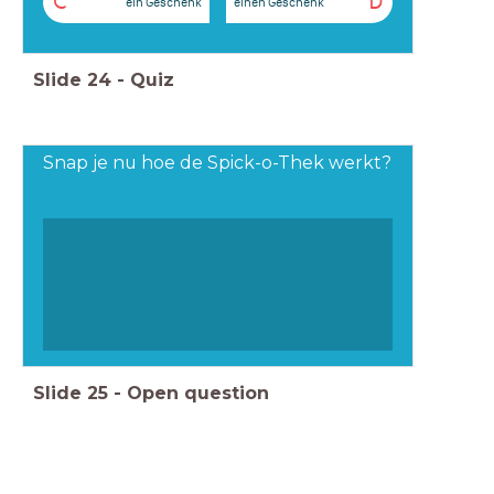
C
D
ein Geschenk
einen Geschenk
Slide
24
-
Quiz
Snap je nu hoe de Spick-o-Thek werkt?
Slide
25
-
Open question