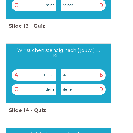
C
D
seine
seinen
Slide
13
-
Quiz
Wir suchen stendig nach ( jouw )......
Kind
A
B
deinem
dein
C
D
deine
deinen
Slide
14
-
Quiz