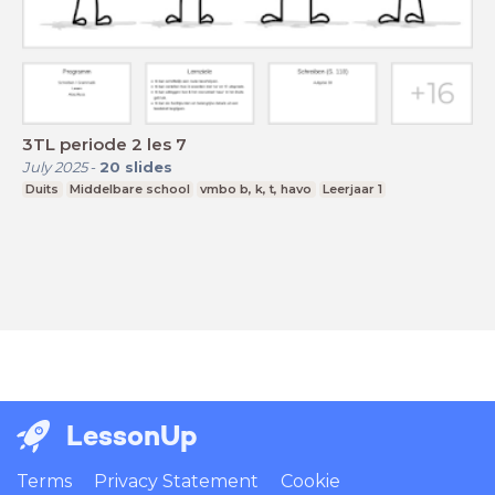
3TL periode 2 les 7
July 2025
-
20
slides
Duits
Middelbare school
vmbo b, k, t, havo
Leerjaar 1
LessonUp
Terms
Privacy Statement
Cookie