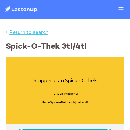
‹
Return to search
Spick-O-Thek 3tl/4tl
Stappenplan Spick-O-Thek
1e, 3e en 4e naamval
Pak je Spick-o-Thek vast bij de hand!