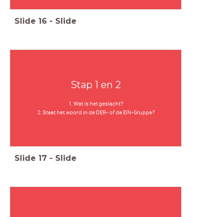
Slide
16
-
Slide
Stap 1 en 2
1. Wat is het geslacht?
2. Staat het woord in de DER- of de EIN-Gruppe?
Slide
17
-
Slide