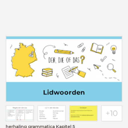
herhaling grammatica Kapitel 5