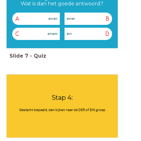
Wat is dan het goede antwoord?
A
B
einen
einer
C
D
einem
ein
Slide
7
-
Quiz
Stap 4:
Geslacht bepaald, dan kijken naar de DER of EIN groep