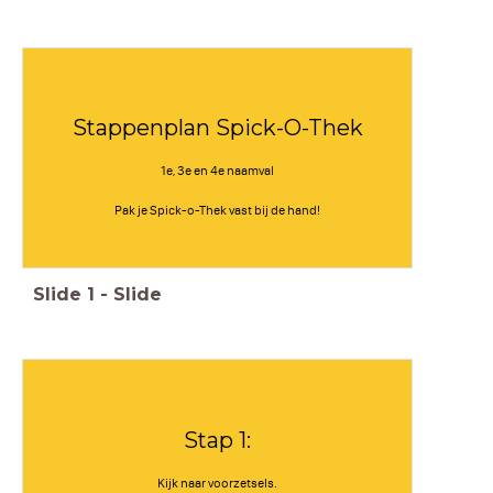
Stappenplan Spick-O-Thek
1e, 3e en 4e naamval
Pak je Spick-o-Thek vast bij de hand!
Slide
1
-
Slide
Stap 1:
Kijk naar voorzetsels.