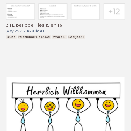
3TL periode 1 les 15 en 16
July 2025
-
16
slides
Duits
Middelbare school
vmbo k
Leerjaar 1