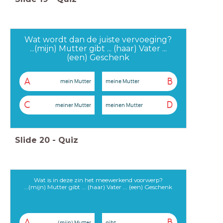
Wat wordt dan de juiste vervoeging?
...(mijn) Mutter gibt ... (haar) Vater ...
(een) Geschenk
A
B
mein Mutter
meine Mutter
C
D
meiner Mutter
meinen Mutter
Slide
20
-
Quiz
Wat is in deze zin het meewerkend voorwerp?
...(mijn) Mutter gibt ... (haar) Vater ... (een) Geschenk
A
B
... (mijn) Mutter
gibt