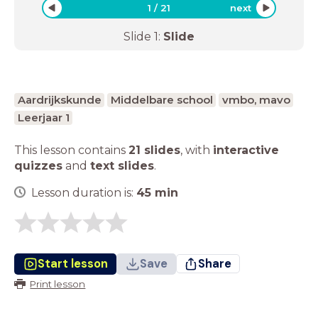
1
/
21
next
Slide
1
:
Slide
Aardrijkskunde
Middelbare school
vmbo, mavo
Leerjaar 1
This lesson contains
21 slides
,
with
interactive
quizzes
and
text slides
.
Lesson duration is:
45
min
Start lesson
Save
Share
Print lesson