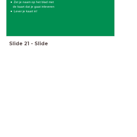
Zet je naam op het blad met
de kaart dat je gaat inleveren
Lever je kaart in!
Slide
21
-
Slide