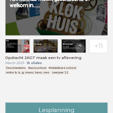
Opdracht 2KGT maak een tv aflevering
March 2023
-
15
slides
Geschiedenis
Basisschool
Middelbare school
vmbo b, k, g, mavo, havo, vwo
Leerjaar 1,2