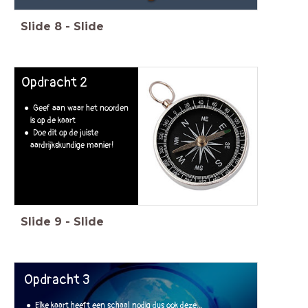
Slide
8
-
Slide
Opdracht 2
Geef aan waar het noorden
is op de kaart
Doe dit op de juiste
aardrijkskundige manier!
Slide
9
-
Slide
Opdracht 3
Elke kaart heeft een schaal nodig dus ook deze...