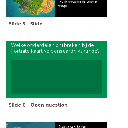
📍 vul je antwoord bij de volgende
vraag in!
Slide
5
-
Slide
Welke onderdelen ontbreken bij de
Fortnite kaart volgens aardrijkskunde?
Slide
6
-
Open question
Stap 4: Aan de slag!