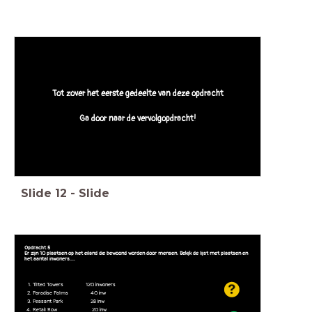
Tot zover het eerste gedeelte van deze opdracht
Ga door naar de vervolgopdracht!
Slide
12
-
Slide
Opdracht 5
Er zijn 10 plaatsen op het eiland die bewoond worden door mensen. Bekijk de lijst met plaatsen en
het aantal inwoners....
Tilted Towers 120 inwoners
Paradise Palms 40 inw
Peasant Park 28 inw
Retail Row 20 inw