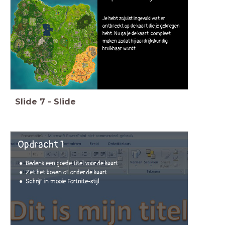
Je hebt zojuist ingevuld wat er
ontbreekt op de kaart die je gekregen
hebt. Nu ga je de kaart compleet
maken zodat hij aardrijkskundig
bruikbaar wordt.
Slide
7
-
Slide
Opdracht 1
Bedenk een goede titel voor de kaart
Zet het boven of onder de kaart
Schrijf in mooie Fortnite-stijl