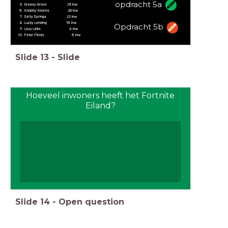
opdracht 5a
Greasy Grove 25 inw
Snobby Shores 28 inw
Salty Springs 22 inw
Lucky Landing 16 inw
Opdracht 5b
Lazy Links 4 inw
Fatal Fields 6 inw
Slide
13
-
Slide
Hoeveel inwoners heeft het Fortnite
Eiland?
Slide
14
-
Open question