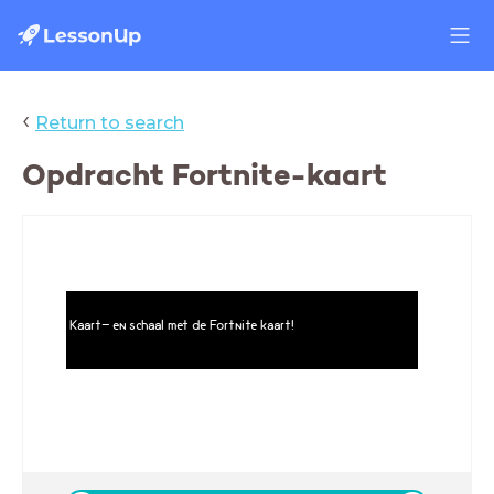
‹
Return to search
Opdracht Fortnite-kaart
Kaart- en schaal met de Fortnite kaart!