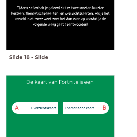
Tijdens de les heb je geleerd dat er twee soorten kaarten
bestaan:
thematische
kaarten
en
overzichtskaarten
. Als je het
verschil niet meer weet zoek het dan even op voordat je de
volgende vraag gaat beantwoorden!
Slide
18
-
Slide
De kaart van Fortnite is een:
A
B
Overzichtskaart
Thematische kaart