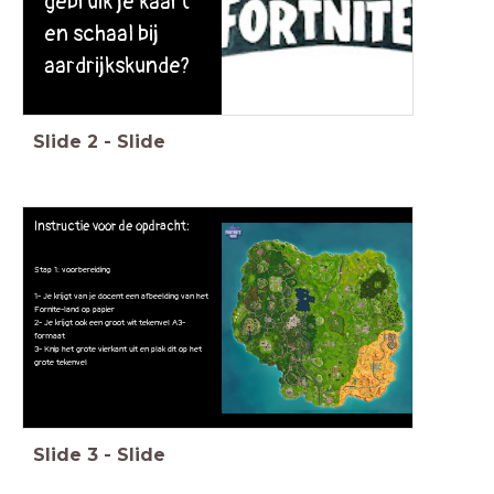
gebruik je kaart
en schaal bij
aardrijkskunde?
Slide
2
-
Slide
Instructie voor de opdracht:
Stap 1: voorbereiding
1- Je krijgt van je docent een afbeelding van het
Fornite-land op papier
2- Je krijgt ook een groot wit tekenvel A3-
formaat
3- Knip het grote vierkant uit en plak dit op het
grote tekenvel
Slide
3
-
Slide