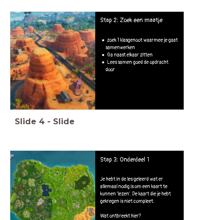
Stap 2: Zoek een maatje
zoek 1 klasgenoot waarmee je gaat
samenwerken
Ga naast elkaar zitten
Lees samen goed de opdracht
door
Slide
4
-
Slide
Stap 3: Onderdeel 1
Je hebt in de les geleerd wat er
allemaal nodig is om een kaart te
kunnen 'lezen'. De kaart die je hebt
gekregen is niet compleet.
Wat ontbreekt hier?