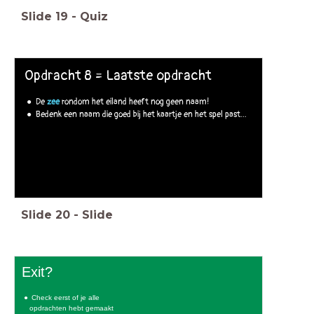
Slide
19
-
Quiz
Opdracht 8 = Laatste opdracht
De
zee
rondom het eiland heeft nog geen naam!
Bedenk een naam die goed bij het kaartje en het spel past...
Slide
20
-
Slide
Exit?
Check eerst of je alle
opdrachten hebt gemaakt