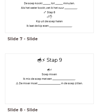
De soep kookt ______ tot ______ minuten.
Als het water kookt, zet ik het vuur __________.
🦴 Stap 8
🍗✋
Kip uit de soep halen
Ik laat de kip even __________________.
Slide
7
-
Slide
🥣⚡ Stap 9
🥣⚡
Soep mixen
Ik mix de soep met een __________________.
⚠️ De mixer moet __________________ in de soep zitten.
Slide
8
-
Slide