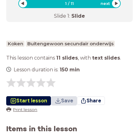
1
/
11
next
Slide
1
:
Slide
Koken
Buitengewoon secundair onderwijs
This lesson contains
11 slides
,
with
text slides
.
Lesson duration is:
150
min
Start lesson
Save
Share
Print lesson
Items in this lesson