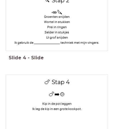
🔪 Stap 2
🥕🔪
Groenten snijden
Wortel in stukken
Prei in ringen
Selder in stukjes
Ui grof snijden
Ik gebruik de __________________ techniek met mijn vingers.
Slide
4
-
Slide
🍗 Stap 4
🍗➡️🍲
Kip in de pot leggen
Ik leg de kip in een grote kookpot.