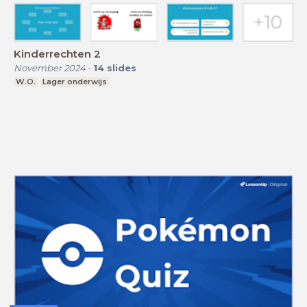
Kinderrechten 2
November 2024
-
14
slides
W.O.
Lager onderwijs