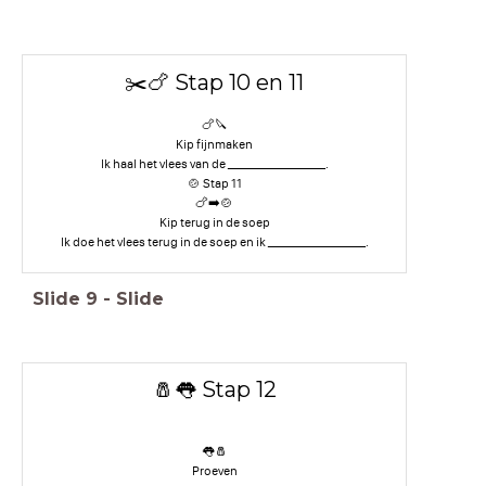
✂️🍗 Stap 10 en 11
🍗🔪
Kip fijnmaken
Ik haal het vlees van de __________________.
🍲 Stap 11
🍗➡️🍲
Kip terug in de soep
Ik doe het vlees terug in de soep en ik __________________.
Slide
9
-
Slide
🧂👅 Stap 12
👅🧂
Proeven