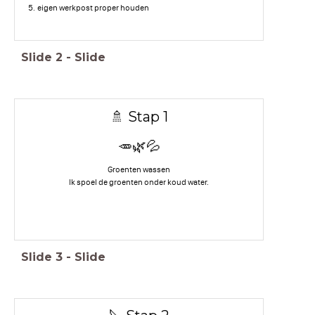
eigen werkpost proper houden
Slide
2
-
Slide
🚿 Stap 1
🥕🌿💦
Groenten wassen
Ik spoel de groenten onder koud water.
Slide
3
-
Slide