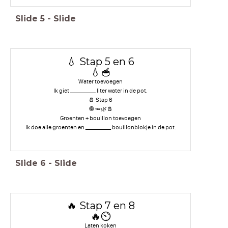
Slide
5
-
Slide
💧 Stap 5 en 6
💧🥣
Water toevoegen
Ik giet __________ liter water in de pot.
🧂 Stap 6
🧅🥕🌿🧂
Groenten + bouillon toevoegen
Ik doe alle groenten en __________ bouillonblokje in de pot.
Slide
6
-
Slide
🔥 Stap 7 en 8
🔥⏲️
Laten koken