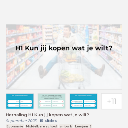
Herhaling H1 Kun jij kopen wat je wilt?
September 2025
-
15
slides
Economie
Middelbare school
vmbo b
Leerjaar 3