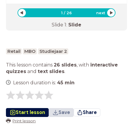
1
/
26
next
Slide
1
:
Slide
Retail
MBO
Studiejaar 2
This lesson contains
26 slides
,
with
interactive
quizzes
and
text slides
.
Lesson duration is:
45
min
Start lesson
Save
Share
Print lesson