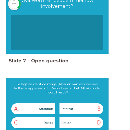
Wat wordt er bedoeld met low
timer
1:00
involvement?
Slide
7
-
Open question
Je legt de klant de mogelijkheden van een nieuwe
koffiezetapparaat uit. Welke fase uit het AIDA model
hoort hierbij?
A
B
Attention
Interest
C
D
Desire
Action