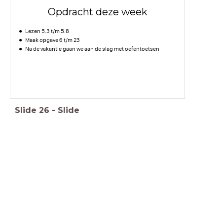
Opdracht deze week
Lezen 5.3 t/m 5.8
Maak opgave 6 t/m 23
Na de vakantie gaan we aan de slag met oefentoetsen
Slide
26
-
Slide