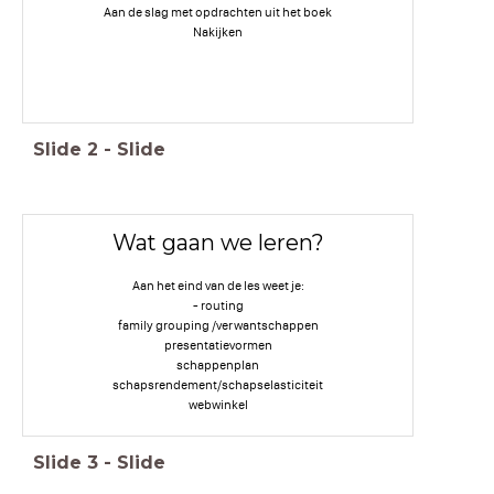
Aan de slag met opdrachten uit het boek
Nakijken
Slide
2
-
Slide
Wat gaan we leren?
Aan het eind van de les weet je:
- routing
family grouping /verwantschappen
presentatievormen
schappenplan
schapsrendement/schapselasticiteit
webwinkel
Slide
3
-
Slide