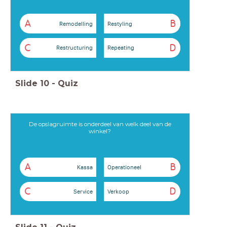
A
B
Remodelling
Restyling
C
D
Restructuring
Repeating
Slide
10
-
Quiz
De opslagruimte is onderdeel van welk deel van de
winkel?
A
B
Kassa
Operationeel
C
D
Service
Verkoop