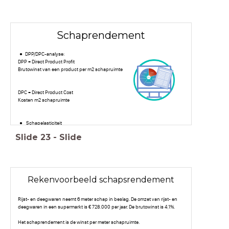
Schaprendement
DPP/DPC-analyse:
DPP = Direct Product Profit
Brutowinst van een product per m2 schapruimte
DPC = Direct Product Cost
Kosten m2 schapruimte
Schapelasticiteit
Slide
23
-
Slide
Rekenvoorbeeld schapsrendement
Rijst- en deegwaren neemt 6 meter schap in beslag. De omzet van rijst- en
deegwaren in een supermarkt is € 728.000 per jaar. De brutowinst is 4,1%.
Het schaprendement is de winst per meter schapruimte.