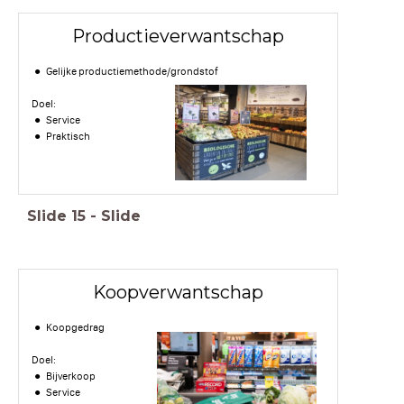
Productieverwantschap
Gelijke productiemethode/grondstof
Doel:
Service
Praktisch
Slide
15
-
Slide
Koopverwantschap
Koopgedrag
Doel:
Bijverkoop
Service