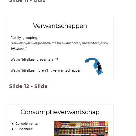
Slide
11
-
Quiz
Verwantschappen
Family-grouping:
"Artikelen (artikelgroepen) die bij elkaar horen, presenteer je ook
bij elkaar."
Wat is "bij elkaar presenteren"?
Wat is "bij elkaar horen"? → verwantschappen
Slide
12
-
Slide
Consumptieverwantschap
Complementair
Substituut