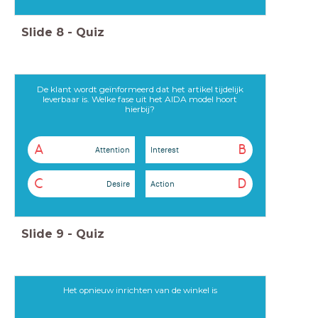
Slide
8
-
Quiz
De klant wordt geïnformeerd dat het artikel tijdelijk
leverbaar is. Welke fase uit het AIDA model hoort
hierbij?
A
B
Attention
Interest
C
D
Desire
Action
Slide
9
-
Quiz
Het opnieuw inrichten van de winkel is