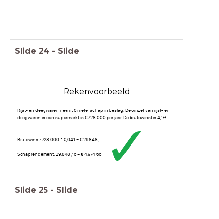
Slide
24
-
Slide
Rekenvoorbeeld
Rijst- en deegwaren neemt 6 meter schap in beslag. De omzet van rijst- en
deegwaren in een supermarkt is € 728.000 per jaar. De brutowinst is 4,1%.
Brutowinst: 728.000 * 0,041 = € 29.848,-
Schaprendement: 29.848 / 6 = € 4.974,66
Slide
25
-
Slide