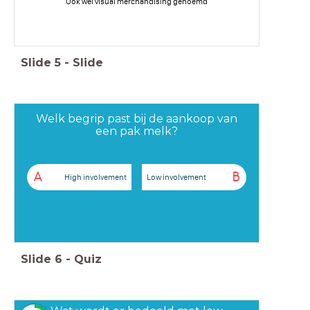
Ook wel visual merchandising genoemd
Slide
5
-
Slide
Welk begrip past bij de aankoop van
een pak melk?
A
B
High involvement
Low involvement
Slide
6
-
Quiz