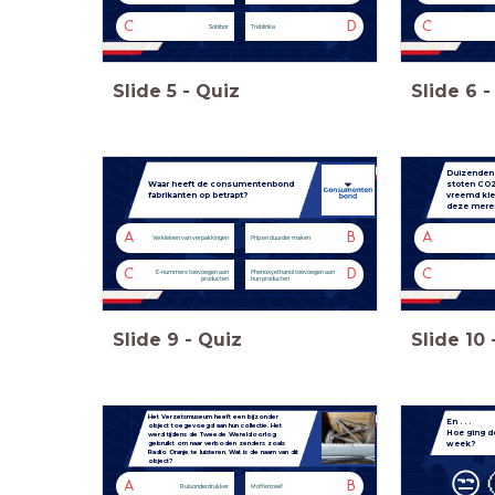
C
D
C
Sobibor
Treblinka
Slide
5
-
Quiz
Slide
6
-
Duizenden 
Waar heeft de consumentenbond
stoten CO2 
fabrikanten op betrapt?
vreemd kle
deze mere
A
B
A
Verkleinen van verpakkingen
Prijzen duurder maken
C
D
C
E-nummers toevoegen aan
Phenoxyethanol toevoegen aan
producten
hun producten
Slide
9
-
Quiz
Slide
10
Het Verzetsmuseum heeft een bijzonder
En . . .
object toegevoegd aan hun collectie. Het
Hoe ging 
werd tijdens de Tweede Wereldoorlog
week?
gebruikt om naar verboden zenders zoals
Radio Oranje te luisteren.
Wat is de naam van dit
object?
😒
A
B
Ruisonderdrukker
Moffenzeef