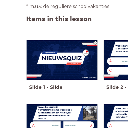
* m.u.v. de reguliere schoolvakanties
Items in this lesson
Welke kand
Mens heeft
doodsbedr
A
Herman va
Week 5
C
D
Schooljaar 2024-2025
Slide
1
-
Slide
Slide
2
-
In welk voormalig
Welk platfo
vernietigingskamp werd deze
afgelopen j
week herdacht dat het 80 jaar
miljoen Ne
geleden werd bevrijd van de
gebruiker?
nazi’s?
A
B
A
Auschwitz
Bergen-Belsen