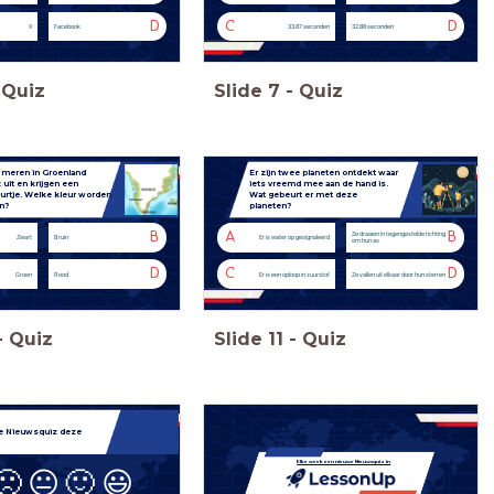
D
C
D
X
Facebook
33.87 seconden
32.88 seconden
Quiz
Slide
7
-
Quiz
meren in Groenland
Er zijn twee planeten ontdekt waar
uit en krijgen een
iets vreemd mee aan de hand is.
urtje. Welke kleur worden
Wat gebeurt er met deze
n?
planeten?
B
A
B
Ze draaien in tegengestelde richting
Zwart
Bruin
Er is water op gesignaleerd
om hun as
D
C
D
Groen
Rood
Er is een oploop in zuurstof
Ze vallen uit elkaar door hun sterren
-
Quiz
Slide
11
-
Quiz
de
Nieuwsquiz deze
Elke week een nieuwe Nieuwsquiz in
🙁
😐
🙂
😃