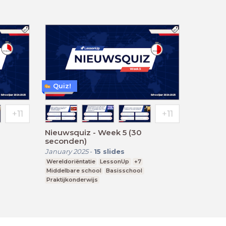
Quiz!
Nieuwsquiz - Week 5 (30
seconden)
January 2025
-
15
slides
Wereldoriëntatie
LessonUp
+7
Middelbare school
Basisschool
Praktijkonderwijs