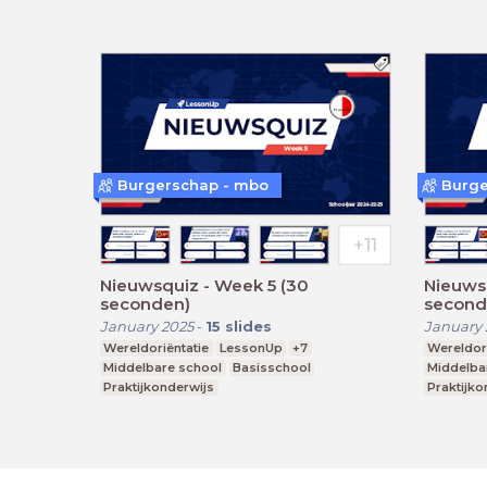
Burgerschap - mbo
Burge
Nieuwsquiz - Week 5 (30
Nieuwsq
seconden)
second
January 2025
-
15
slides
January 
Wereldoriëntatie
LessonUp
+7
Wereldori
Middelbare school
Basisschool
Middelba
Praktijkonderwijs
Praktijko