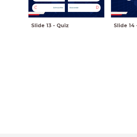
C
D
Schmutzfilter
Stoorzender
Slide
13
-
Quiz
Slide
14