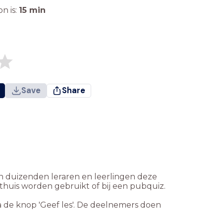
n is:
15
min
Save
Share
n duizenden leraren en leerlingen deze
thuis worden gebruikt of bij een pubquiz.
ia de knop 'Geef les'. De deelnemers doen