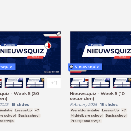
squiz
Nieuwsquiz
uiz - Week 5 (30
Nieuwsquiz - Week 5 (10
en)
seconden)
2025
-
15
slides
February 2025
-
15
slides
ëntatie
LessonUp
+7
Wereldoriëntatie
LessonUp
+7
re school
Basisschool
Middelbare school
Basisschool
nderwijs
Praktijkonderwijs