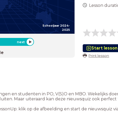
Lesson duratio
Schooljaar 2024-
2025
next
Start lesson
de
Print lesson
lingen en studenten in PO, V(S)O en MBO. Wekelijks doe
luiten. Maar uiteraard kan deze nieuwsquiz ook perfect 
essonUp: klik op de afbeelding en start de nieuwsquiz v