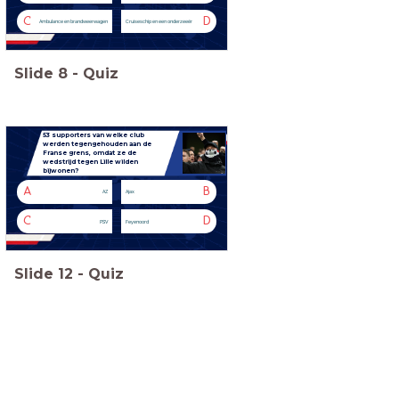
C
D
Ambulance en brandweerwagen
Cruiseschip en een onderzeeër
Slide
8
-
Quiz
53 supporters van welke club
werden tegengehouden aan de
Franse grens, omdat ze de
wedstrijd tegen Lille wilden
bijwonen?
A
B
AZ
Ajax
C
D
PSV
Feyenoord
Slide
12
-
Quiz