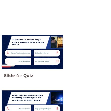
Bij welk museum vond vorige
week vrijdagnacht een kunstroof
plaats?
A
B
Museum Voorlinden, Wassenaar
De Kunsthal, Rotterdam
C
D
De Fundatie, Zwolle
Drents Museum, Assen
Slide
4
-
Quiz
Welke twee voertuigen botsten
donderdag in Washington, wat
zorgde voor tientallen doden?
A
B
Tank en schoolbus
Vliegtuig en legerhelikopter