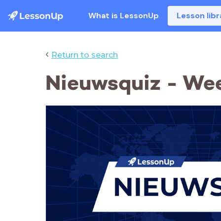
What is LessonUp
Lesson libr
‹
Return to search
Nieuwsquiz - Wee