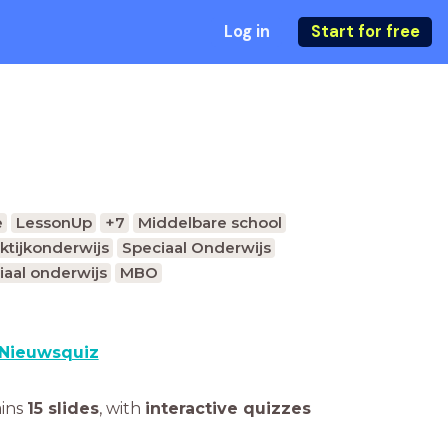
Log in
Start for free
e
LessonUp
+7
Middelbare school
ktijkonderwijs
Speciaal Onderwijs
iaal onderwijs
MBO
Nieuwsquiz
ains
15 slides
,
with
interactive quizzes