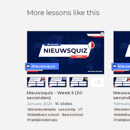
More lessons like this
Nieuwsquiz
Nieuw
Nieuwsquiz - Week 5 (30
Nieuwsq
seconden)
second
January 2025
-
15
slides
February
Wereldoriëntatie
LessonUp
+7
Wereldori
Middelbare school
Basisschool
Middelba
Praktijkonderwijs
Praktijko