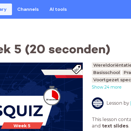
ary
Channels
AI tools
k 5 (20 seconden)
Wereldoriëntati
Basisschool
Pra
Voortgezet spec
Show 24 more
Lesson by
This lesson cont
Week 5
and
text slides
.