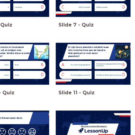
D
C
D
X
Facebook
33.87 seconden
32.88 seconden
Quiz
Slide
7
-
Quiz
meren in Groenland
Er zijn twee planeten ontdekt waar
uit en krijgen een
iets vreemd mee aan de hand is.
urtje. Welke kleur worden
Wat gebeurt er met deze
n?
planeten?
B
A
B
Ze draaien in tegengestelde richting
Zwart
Bruin
Er is water op gesignaleerd
om hun as
D
C
D
Groen
Rood
Er is een oploop in zuurstof
Ze vallen uit elkaar door hun sterren
-
Quiz
Slide
11
-
Quiz
de
Nieuwsquiz deze
Elke week een nieuwe Nieuwsquiz in
🙁
😐
🙂
😃