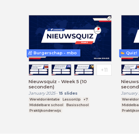
Burgerschap - mbo
Quiz!
Nieuwsquiz - Week 5 (10
Nieuwsq
seconden)
second
January 2025
-
15
slides
January 
Wereldoriëntatie
LessonUp
+7
Wereldori
Middelbare school
Basisschool
Middelba
Praktijkonderwijs
Praktijko