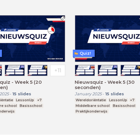
Quiz!
uiz - Week 5 (20
Nieuwsquiz - Week 5 (30
en)
seconden)
2025
-
15
slides
January 2025
-
15
slides
ëntatie
LessonUp
+7
Wereldoriëntatie
LessonUp
+7
re school
Basisschool
Middelbare school
Basisschool
nderwijs
Praktijkonderwijs