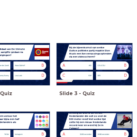
Bij de bijeenkomst van welke
idaat van De Slimste
Duitse politieke partij maakte Elon
 aangifte gedaan na
Musk een live verrassingsoptreden
eigingen?
via een videoscherm?
B
A
B
n der Zandt
Klaas Dijkhoff
AfD
CDU/CSU
D
C
D
onny Ronny
Lisa Loeb
FDP
SPD
Quiz
Slide
3
-
Quiz
Jenning de Boo is de eerste
rm verloor het
Nederlander die ooit zo snel de
aar bijna een half
500 meter reed!
Met welke tijd
derlanders als
zette hij een nieuw Nederlands
record neer en werd hij 2e in
Calgary?
B
A
B
TikTok
Instagram
35:85 seconden
34:86 seconden