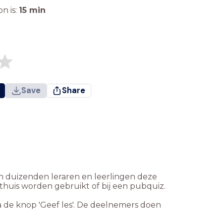
n is:
15
min
Save
Share
n duizenden leraren en leerlingen deze
thuis worden gebruikt of bij een pubquiz.
ia de knop 'Geef les'. De deelnemers doen