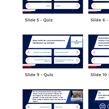
C
D
C
Sobibor
Treblinka
Slide
5
-
Quiz
Slide
6
-
Duizenden 
Waar heeft de consumentenbond
stoten CO2 
fabrikanten op betrapt?
vreemd kle
deze mere
A
B
A
Verkleinen van verpakkingen
Prijzen duurder maken
C
D
C
E-nummers toevoegen aan
Phenoxyethanol toevoegen aan
producten
hun producten
Slide
9
-
Quiz
Slide
10
Het Verzetsmuseum heeft een bijzonder
En . . .
object toegevoegd aan hun collectie. Het
Hoe ging 
werd tijdens de Tweede Wereldoorlog
week?
gebruikt om naar verboden zenders zoals
Radio Oranje te luisteren.
Wat is de naam van dit
object?
😒
A
B
Ruisonderdrukker
Moffenzeef