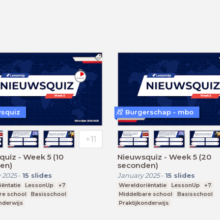
squiz
Burgerschap - mbo
uiz - Week 5 (10
Nieuwsquiz - Week 5 (20
en)
seconden)
 2025
-
15
slides
January 2025
-
15
slides
ëntatie
LessonUp
+7
Wereldoriëntatie
LessonUp
+7
re school
Basisschool
Middelbare school
Basisschool
nderwijs
Praktijkonderwijs