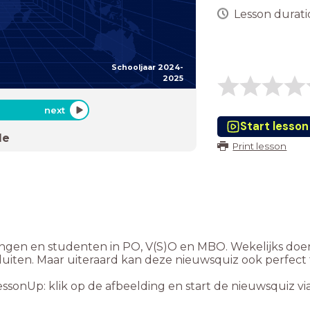
Lesson duratio
Schooljaar 2024-
2025
next
Start lesson
de
Print lesson
lingen en studenten in PO, V(S)O en MBO. Wekelijks doe
luiten. Maar uiteraard kan deze nieuwsquiz ook perfect 
essonUp: klik op de afbeelding en start de nieuwsquiz v