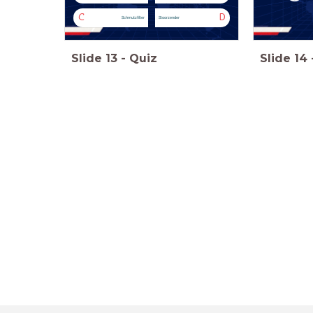
C
D
Schmutzfilter
Stoorzender
Slide
13
-
Quiz
Slide
14