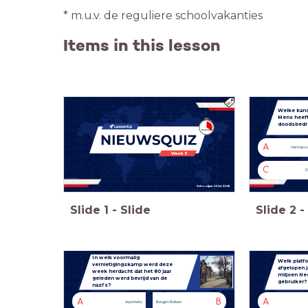
* m.u.v. de reguliere schoolvakanties
Items in this lesson
Welke kand
Mens heeft
doodsbedr
A
Herman va
Week 5
C
D
Schooljaar 2024-2025
Slide
1
-
Slide
Slide
2
-
In welk voormalig
Welk platfo
vernietigingskamp werd deze
afgelopen j
week herdacht dat het 80 jaar
miljoen Ne
geleden werd bevrijd van de
gebruiker?
nazi’s?
A
B
A
Auschwitz
Bergen-Belsen