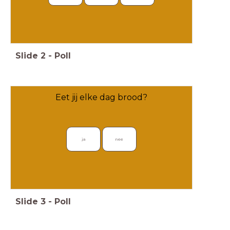
Slide
2
-
Poll
Eet jij elke dag brood?
ja
nee
Slide
3
-
Poll