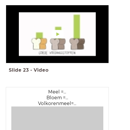
Slide
23
-
Video
Meel =...
Bloem =...
Volkorenmeel=...