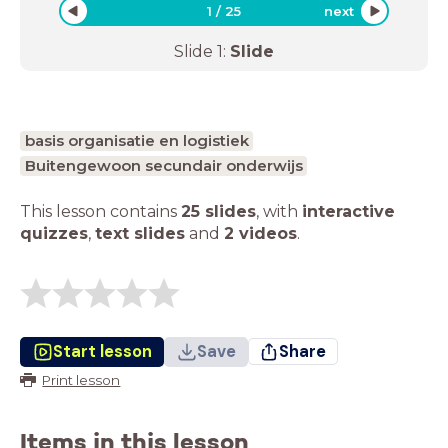
1
/
25
next
Slide
1
:
Slide
basis organisatie en logistiek
Buitengewoon secundair onderwijs
This lesson contains
25 slides
,
with
interactive
quizzes
,
text slides
and
2 videos
.
Start lesson
Save
Share
Print lesson
Items in this lesson