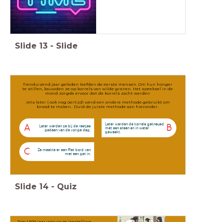
Slide
13
-
Slide
Tienduizend jaar geleden leefden de eerste mensen. Om hun honger
te stillen, kauwden ze op korrels van wilde granen. Het speeksel in de
mond zorgde ervoor dat de korrels zacht werden
.Iets later ( ook nog oertijd) werd een andere methode gebruikt om
brood te maken.. Duid de juiste methode aan hieronder.
Later werden de korrels gekneusd
A
B
Later werden ze bij de restjes
met een steen en in water
gedaan van de vorige dag.
geweekt.
C
Ze maakte er een Plat bord van
met een gat in.
Slide
14
-
Quiz
Zo'n 1.500 jaar voor onze jaartelling