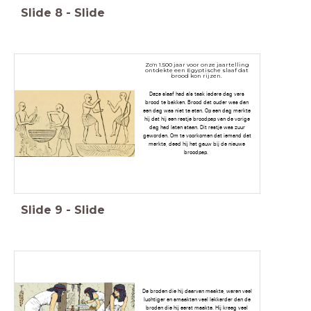
Slide
8
-
Slide
Zo'n 1.500 jaar voor onze jaartelling
ontdekte een Egyptische slaaf dat
brood kon rijzen.
Deze slaaf had als taak iedere dag vers
brood te bakken. Brood dat ouder was dan
een dag was niet te eten. Op een dag merkte
hij dat hij een restje broodpap van de vorige
dag had laten staan. Dit restje was zuur
geworden. Om te voorkomen dat iemand dat
merkte, deed hij het gauw bij de nieuwe
broodpap.
Slide
9
-
Slide
De broden die hij daarvan maakte, waren veel
luchtiger en smaakten veel lekkerder dan de
broden die hij eerst maakte. Hij kreeg veel