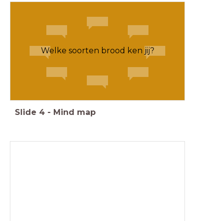
Welke soorten brood ken jij?
Slide
4
-
Mind map