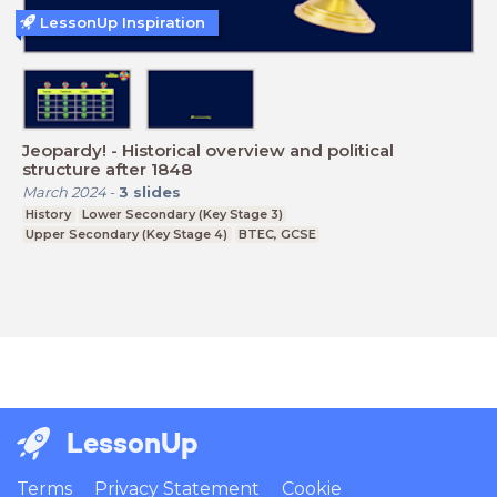
LessonUp Inspiration
Jeopardy! - Historical overview and political
structure after 1848
March 2024
-
3
slides
History
Lower Secondary (Key Stage 3)
Upper Secondary (Key Stage 4)
BTEC, GCSE
LessonUp
Terms
Privacy Statement
Cookie