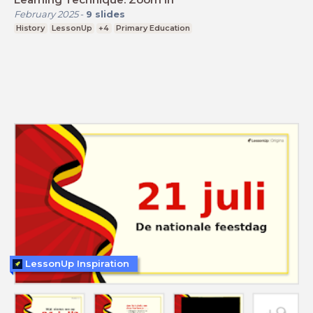
February 2025
-
9
slides
History
LessonUp
+4
Primary Education
LessonUp Inspiration