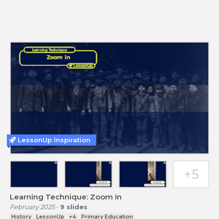
LessonUp Inspiration
Learning Technique: Zoom in
February 2025
-
9
slides
History
LessonUp
+4
Primary Education