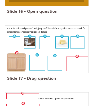
Slide
16
-
Open question
Van wat wordt brood gemaakt? Heb jij enig idee? Sleep de juiste ingrediënten naar het brood. De
ingrediënten die je niet nodig hebt zet je in de kast.
Slide
17
-
Drag question
…………………………………………………….. is het belangrijkste ingrediënt.