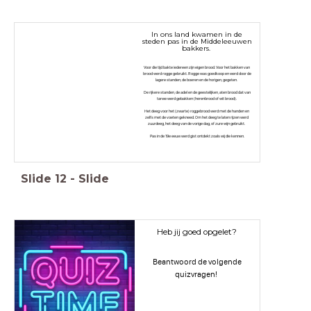
In ons land kwamen in de
steden pas in de Middeleeuwen
bakkers.
Voor die tijd bakte iedereen zijn eigen brood. Voor het bakken van
brood werd rogge gebruikt. Rogge was goedkoop en werd door de
lagere standen, de boeren en de horigen, gegeten.
De rijkere standen, de adel en de geestelijken, aten brood dat van
tarwe werd gebakken (herenbrood of wit brood).
Het deeg voor het (zwarte) roggebrood werd met de handen en
zelfs met de voeten gekneed. Om het deeg te laten rijzen werd
zuurdeeg, het deeg van de vorige dag, of zure wijn gebruikt.
Pas in de 19e eeuw werd gist ontdekt zoals wij die kennen.
Slide
12
-
Slide
Heb jij goed opgelet?
Beantwoord de volgende
quizvragen!