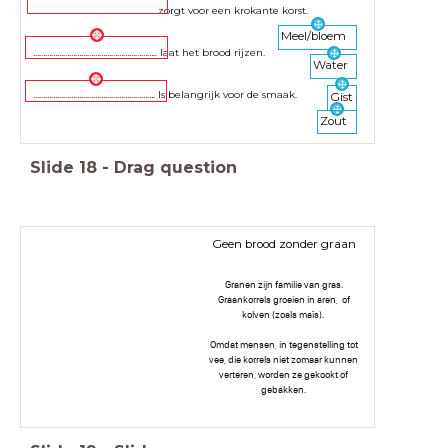
……………………………………………………. zorgt voor een krokante korst.
Meel/bloem
…………………………………………………….. laat het brood rijzen.
Water
……………………………………………………. Is belangrijk voor de smaak.
Gist
Zout
Slide
18
-
Drag question
Geen brood zonder graan
Granen zijn familie van gras.
Graankorrels groeien in aren, of
kolven (zoals maïs).
Omdat mensen, in tegenstelling tot
vee, die korrels niet zomaar kunnen
verteren, worden ze gekookt of
gebakken.