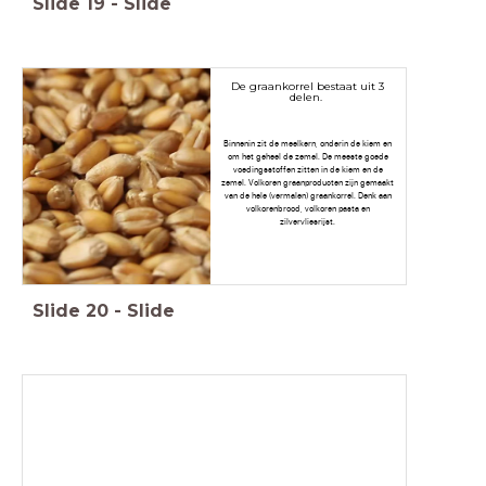
Slide
19
-
Slide
De graankorrel bestaat uit 3
delen.
Binnenin zit de meelkern, onderin de kiem en
om het geheel de zemel. De meeste goede
voedingsstoffen zitten in de kiem en de
zemel. Volkoren graanproducten zijn gemaakt
van de hele (vermalen) graankorrel. Denk aan
volkorenbrood, volkoren pasta en
zilvervliesrijst.
Slide
20
-
Slide