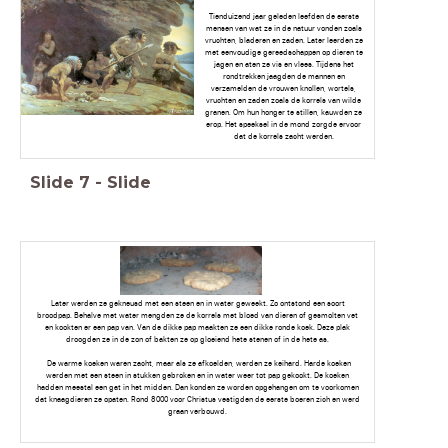
Tienduizend jaar geleden leefden de eerste
mensen van wat ze in de natuur vonden zoals
vruchten, bladeren en zaden. Later leerden ze
met eenvoudige gereedschappen op dieren te
jagen en aten ze vis en vlees. Tijdens het
rondtrekken jaagden de mannen en
verzamelden de vrouwen knollen, wortels,
vruchten en zaden zoals de korrels van wilde
granen. Om hun honger te stillen, kauwden ze
erop. Het speeksel in de mond zorgde ervoor
dat de korrels zacht werden.
Slide
7
-
Slide
Later werden ze gekneusd met een steen en in water geweekt. Zo ontstond een soort
broodpap. Behalve met water mengden ze de korrels met bloed van dieren of gesmolten vet
en kookten er een pap van. Van de dikke pap maakten ze een dikke ronde koek. Deze plak
droogden ze in de zon of bakten ze op gloeiend hete stenen of in de hete as.
De warme koeken waren zacht, maar als ze afkoelden, werden ze keihard. Harde koeken
werden met een steen in stukken gebroken en in water weer tot pap gekookt. De koeken
hadden meestal een gat in het midden. Dan konden ze worden opgehangen om te voorkomen
dat knaagdieren ze opaten. Rond 8000 voor Christus vestigden de eerste boeren zich en werd
graan verbouwd.