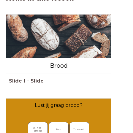
Brood
Slide
1
-
Slide
Lust jij graag brood?
Ja, heel 
Nee
Tussenin
graag