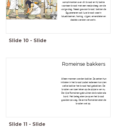
complimenten over dit brood en hij bakte
voortaan brood met een restje deeg van de
vorige dag. Naast gewoon brood, bakten de
Egyptenaren ook luxe brood waarin
lotusbloemen, honing, vijgen, amandelen en
dadels werden verwerkt.
Slide
10
-
Slide
Romeinse bakkers
Alleen mannen werden bakker. Ze zetten hun
initialen in het brood zodat iedereen kon zien
welke bakker het brood had gebakken. De
broden van toen leken op de pizza's van nu.
De rijke Romeinen gebruikten de broden als
bord. Het beleg aten ze op en het brood
gooiden ze weg. De arme Romeinen aten de
broden wel op.
Slide
11
-
Slide