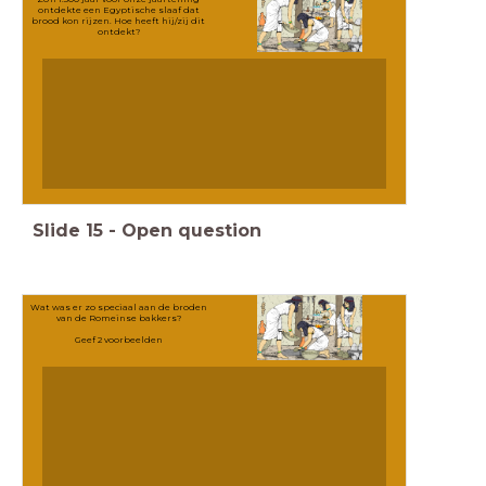
ontdekte een Egyptische slaaf dat
brood kon rijzen. Hoe heeft hij/zij dit
ontdekt?
Slide
15
-
Open question
Wat was er zo speciaal aan de broden
van de Romeinse bakkers?
Geef 2 voorbeelden