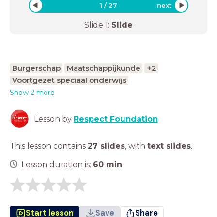
1
/
27
next
Slide
1
:
Slide
Burgerschap
Maatschappijkunde
+2
Voortgezet speciaal onderwijs
Show 2 more
Lesson by
Respect Foundation
This lesson contains
27 slides
,
with
text slides
.
Lesson duration is:
60
min
Start lesson
Save
Share