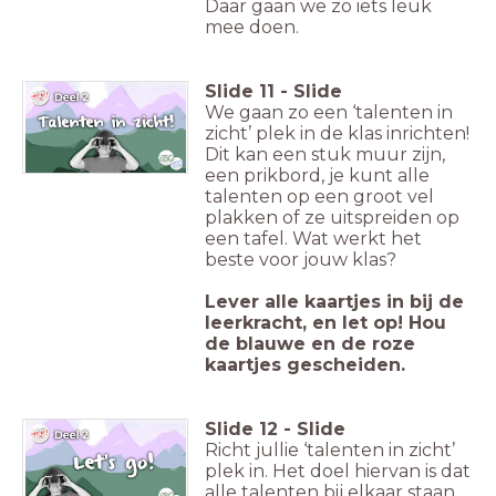
Daar gaan we zo iets leuk
mee doen.
Slide
11
-
Slide
We gaan zo een ‘talenten in
zicht’ plek in de klas inrichten!
Dit kan een stuk muur zijn,
een prikbord, je kunt alle
talenten op een groot vel
plakken of ze uitspreiden op
een tafel. Wat werkt het
beste voor jouw klas?
Lever alle kaartjes in bij de
leerkracht, en let op! Hou
de blauwe en de roze
kaartjes gescheiden.
Slide
12
-
Slide
Richt jullie ‘talenten in zicht’
plek in. Het doel hiervan is dat
alle talenten bij elkaar staan