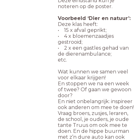
Deze eindstand kun je
noteren op de poster.
Voorbeeld ‘Dier en natuur’:
Deze klas heeft:
• 15 x afval geprikt;
• 4 x bloemenzaadjes
gestrooid;
• 2 x een gastles gehad van
de dierenambulance;
etc.
Wat kunnen we samen veel
voor elkaar krijgen!
En stoppen we na een week
of twee? Of gaan we gewoon
door?
En niet onbelangrijk: inspireer
ook anderen om mee te doen!
Vraag broers, zusjes, leraren,
de school, je ouders, je oude
tante Truus om ook mee te
doen. En de hippe buurman
met z’n dure auto kan ook