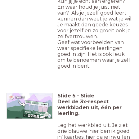
kun jij je echt aan ergeren?
En waar houd je juist niet
van? Als je jezelf goed leert
kennen dan weet je wat je wil.
Je maakt dan goede keuzes
voor jezelf en zo groeit ook je
zelfvertrouwen.
Geef wat voorbeelden van
waar specifieke leerlingen
goed in zijn! Het is ook leuk
om te benoemen waar je zelf
goed in bent.
Slide
5
-
Slide
Deel de 3x-respect
werkbladen uit, één per
leerling.
Leg het werkblad uit. Je ziet
drie blauwe ‘hier ben ik goed
in’ kaartjes, hier ga je invullen