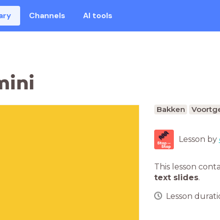
ary
Channels
AI tools
mini
Bakken
Voortge
Lesson by
This lesson cont
text slides
.
Lesson duratio