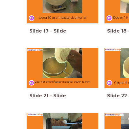
weeg 60 gram basterdsuiker af
Doe er 1 th
Slide
17
-
Slide
Slide
18
Zeef het bloem/cacao mengsel boven je kom
Spatel 
Slide
21
-
Slide
Slide
22