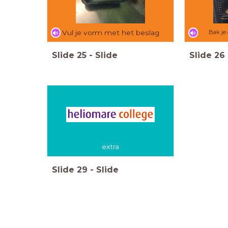
Vul je vorm met het beslag
Bak je
Slide
25
-
Slide
Slide
26
extra
Slide
29
-
Slide