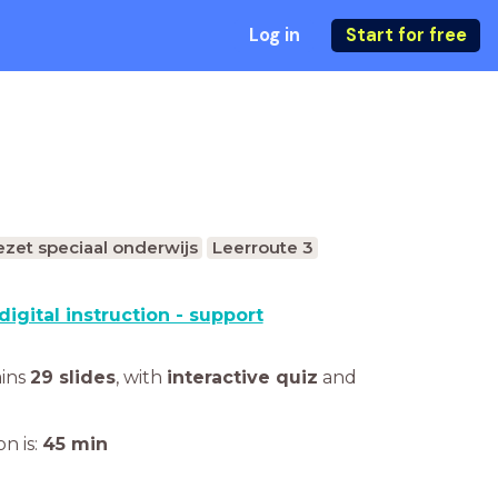
Log in
Start for free
zet speciaal onderwijs
Leerroute 3
digital instruction - support
ains
29 slides
,
with
interactive quiz
and
n is:
45
min