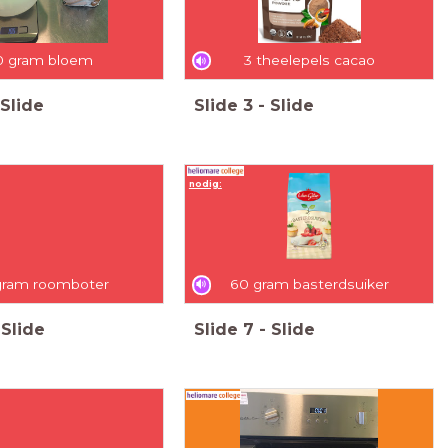
0 gram bloem
3 theelepels cacao
Slide
Slide
3
-
Slide
nodig:
gram roomboter
60 gram basterdsuiker
Slide
Slide
7
-
Slide