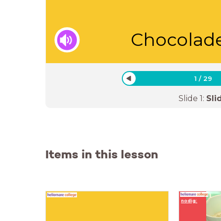
Chocolad
1
/
29
Slide
1
:
Sli
Items in this lesson
nodig: