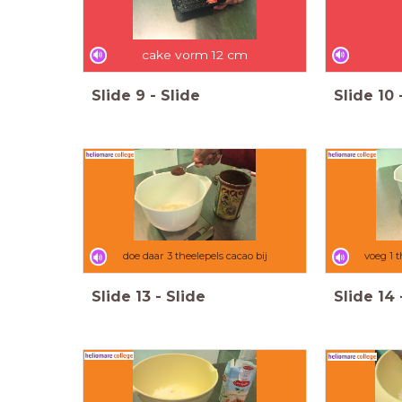
cake vorm 12 cm
Slide
9
-
Slide
Slide
10
doe daar 3 theelepels cacao bij
voeg 1 
Slide
13
-
Slide
Slide
14