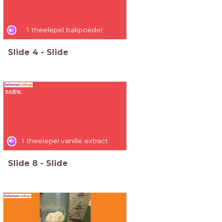
1 theelepel bakpoeder
Slide
4
-
Slide
nodig:
1 theelepel vanille extract
Slide
8
-
Slide