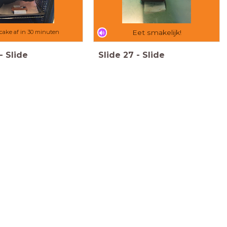
 cake af in 30 minuten
Eet smakelijk!
-
Slide
Slide
27
-
Slide