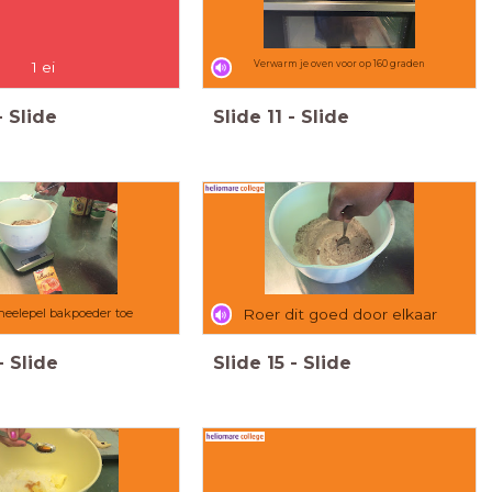
1 ei
Verwarm je oven voor op 160 graden
-
Slide
Slide
11
-
Slide
theelepel bakpoeder toe
Roer dit goed door elkaar
-
Slide
Slide
15
-
Slide