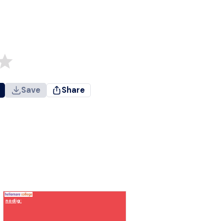
Save
Share
nodig: