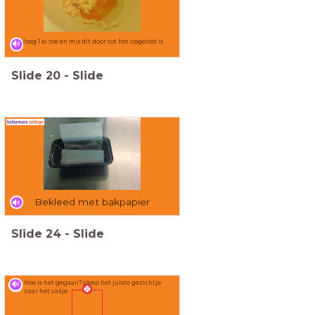
Voeg 1 ei toe en mix dit door tot het opgelost is
Slide
20
-
Slide
Bekleed met bakpapier
Slide
24
-
Slide
Hoe is het gegaan? sleep het juiste gezichtje
naar het vakje