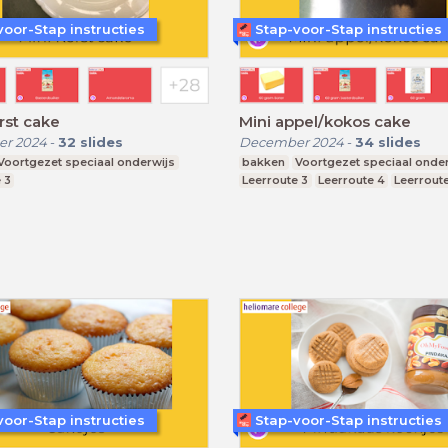
voor-Stap instructies
Stap-voor-Stap instructies
rst cake
Mini appel/kokos cake
r 2024
-
32
slides
December 2024
-
34
slides
Voortgezet speciaal onderwijs
bakken
Voortgezet speciaal onde
 3
Leerroute 3
Leerroute 4
Leerrout
voor-Stap instructies
Stap-voor-Stap instructies