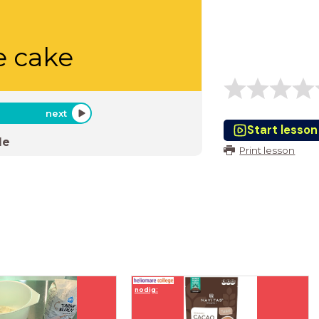
e cake
next
Start lesson
de
Print lesson
nodig: