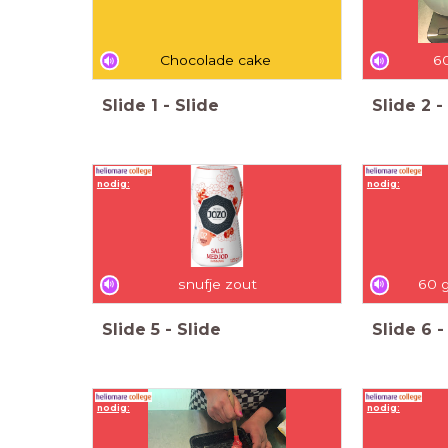
Chocolade cake
6
Slide
1
-
Slide
Slide
2
-
nodig:
nodig:
snufje zout
60 
Slide
5
-
Slide
Slide
6
-
nodig:
nodig: