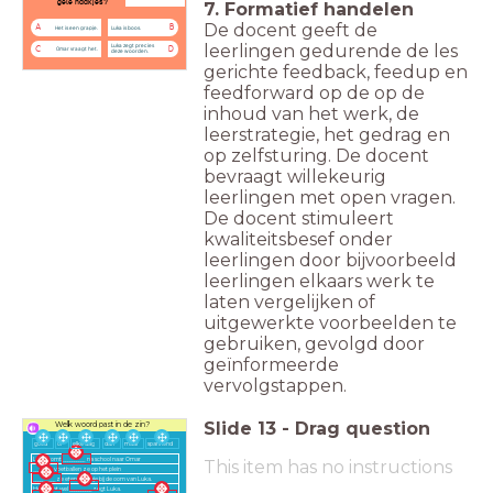
gele haakjes?
7. Formatief handelen
De docent geeft de
A
B
Het is een grapje.
Luka is boos.
leerlingen gedurende de les
Luka zegt precies
C
D
Omar vraagt het.
deze woorden.
gerichte feedback, feedup en
feedforward op de op de
inhoud van het werk, de
leerstrategie, het gedrag en
op zelfsturing. De docent
bevraagt willekeurig
leerlingen met open vragen.
De docent stimuleert
kwaliteitsbesef onder
leerlingen door bijvoorbeeld
leerlingen elkaars werk te
laten vergelijken of
uitgewerkte voorbeelden te
gebruiken, gevolgd door
geïnformeerde
vervolgstappen.
Slide
13
-
Drag question
Welk woord past in de zin?
goed
of
elke dag
dan
maar
spannend
Luka komt __________ na school naar Omar
This item has no instructions
_________ voetballen ze op het plein
__________ ze eten een ijsje bij de oom van Luka.
Het komt wel __________ zegt Luka.