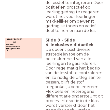
de lesstof te integreren. Door
positief en proactief op
leerlinggedrag te reageren,
wordt het voor leerlingen
makkelijker om gewenst
gedrag te tonen en actief
deel te nemen aan de les.
Slide
9
-
Slide
Woordensch
at
4. Inclusieve didactiek
1. Pak je map
2. Schrijf de woorden op.
De docent past diverse
3. Zoek de betekenis in je
eigen taal.
strategieën toe om de
betrokkenheid van alle
leerlingen te garanderen.
Door regelmatig het begrip
van de lesstof te controleren
en zo nodig de uitleg aan te
passen, blijft de stof
toegankelijk voor iedereen.
Flexibele en heterogene
differentiatie ondersteunt dit
proces. Interactie in de klas
wordt versterkt door het