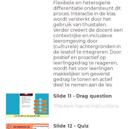
Flexibele en heterogene
differentiatie ondersteunt dit
proces. Interactie in de klas
wordt versterkt door het
gebruik van thuistalen.
Verder creëert de docent een
contextrijke en inclusieve
leeromgeving door
(culturele) achtergronden in
de lesstof te integreren. Door
positief en proactief op
leerlinggedrag te reageren,
wordt het voor leerlingen
makkelijker om gewenst
gedrag te tonen en actief
deel te nemen aan de les.
Slide
11
-
Drag question
hoofdstuk 20
De toets
This item has no instructions
Een nieuwe vriend
Komt goed
Een plekje vrij
Zet de titel op de goede plek.
Slide
12
-
Quiz
wat betekenen de