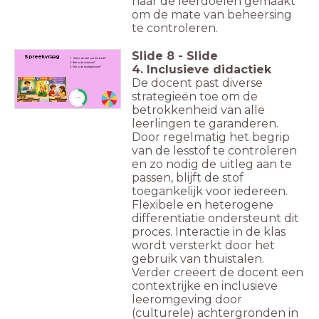
naar de leerdoelen gemaakt
om de mate van beheersing
te controleren.
Slide
8
-
Slide
Spreekvraag
1. Wat is de titel van het boek?
2. Wie is de schrijver?
4. Inclusieve didactiek
3. Wie is de hoofdpersoon?
De docent past diverse
strategieën toe om de
timer
1:00
betrokkenheid van alle
leerlingen te garanderen.
Door regelmatig het begrip
van de lesstof te controleren
en zo nodig de uitleg aan te
passen, blijft de stof
toegankelijk voor iedereen.
Flexibele en heterogene
differentiatie ondersteunt dit
proces. Interactie in de klas
wordt versterkt door het
gebruik van thuistalen.
Verder creëert de docent een
contextrijke en inclusieve
leeromgeving door
(culturele) achtergronden in