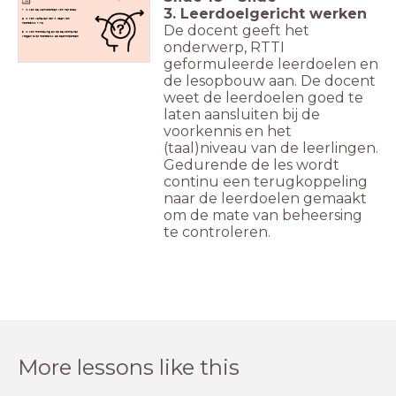
3. Leerdoelgericht werken
1. Ik ken de kernwoorden van het boek.
2. Ik kan vertellen wat ik weet van
hoofdstuk 1/19
De docent geeft het
3. Ik kan mondeling en op de computer
vragen over hoofdstuk 20 beantwoorden.
onderwerp, RTTI
geformuleerde leerdoelen en
de lesopbouw aan. De docent
weet de leerdoelen goed te
laten aansluiten bij de
voorkennis en het
(taal)niveau van de leerlingen.
Gedurende de les wordt
continu een terugkoppeling
naar de leerdoelen gemaakt
om de mate van beheersing
te controleren.
More lessons like this