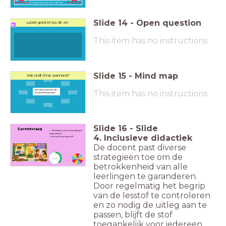
_________ Omar weet het niet. Hij vindt het ________
Slide
14
-
Open question
Luister goed en typ de zin.
This item has no instructions
Slide
15
-
Mind map
Wat vindt Omar spannend?
This item has no instructions
Slide
16
-
Slide
Spreekvraag
1. Wat hebben Luka en Omar afgelopen
dagen gedaan?
4. Inclusieve didactiek
2. Wat vindt Omar spannend?
De docent past diverse
strategieën toe om de
timer
1:00
betrokkenheid van alle
leerlingen te garanderen.
Door regelmatig het begrip
van de lesstof te controleren
en zo nodig de uitleg aan te
passen, blijft de stof
toegankelijk voor iedereen.