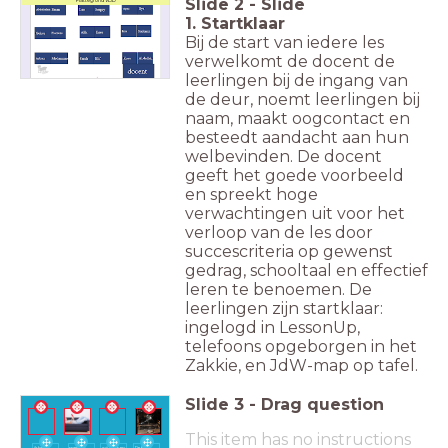
Slide
2
-
Slide
1. Startklaar
Bij de start van iedere les
verwelkomt de docent de
leerlingen bij de ingang van
de deur, noemt leerlingen bij
naam, maakt oogcontact en
besteedt aandacht aan hun
welbevinden. De docent
geeft het goede voorbeeld
en spreekt hoge
verwachtingen uit voor het
verloop van de les door
succescriteria op gewenst
gedrag, schooltaal en effectief
leren te benoemen. De
leerlingen zijn startklaar:
ingelogd in LessonUp,
telefoons opgeborgen in het
Zakkie, en JdW-map op tafel.
Slide
3
-
Drag question
This item has no instructions
ik heb
meester
wij hebben
De baby