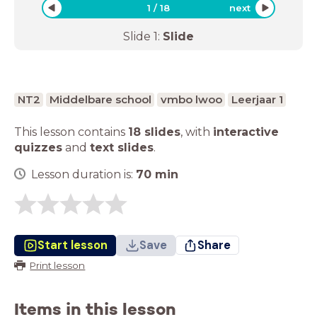
1
/
18
next
Slide
1
:
Slide
NT2
Middelbare school
vmbo lwoo
Leerjaar 1
This lesson contains
18 slides
,
with
interactive
quizzes
and
text slides
.
Lesson duration is:
70
min
Start lesson
Save
Share
Print lesson
Items in this lesson