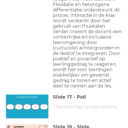
Flexibele en heterogene
differentiatie ondersteunt dit
proces. Interactie in de klas
wordt versterkt door het
gebruik van thuistalen.
Verder creëert de docent een
contextrijke en inclusieve
leeromgeving door
(culturele) achtergronden in
de lesstof te integreren. Door
positief en proactief op
leerlinggedrag te reageren,
wordt het voor leerlingen
makkelijker om gewenst
gedrag te tonen en actief
deel te nemen aan de les.
Slide
17
-
Poll
Ik begrijp het hoofdstuk..
This item has no instructions
0 %
25%
50 %
75%
100%
Slide
18
-
Slide
Leerdoelen