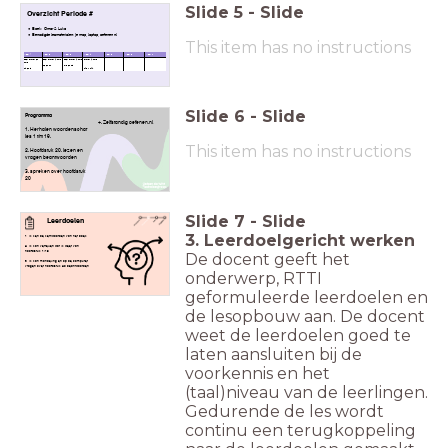
Slide
5
-
Slide
Overzicht Periode #
Boek: Omar & Luka
Benodigde lesmaterialen: je map, laptop, oefenen.nl
This item has no instructions
Week 1
Week 2
Week 3
Week 4
Week 5
Week 6
Week 7
boek Omar en
boek Omar & Luka
boek Omar & Luka
Omar & Luka
Luka
H6 en H7
H 8 en H9
H4 en 5
H10 - H14
Slide
6
-
Slide
Programma
+. Zelfstandig oefenen.nl
1. Herhalen woordenschat
les 1 t/m 19.
This item has no instructions
2. Hoofdstuk 20. lezen en
vragen beantwoorden
3. spreken over hoofdstuk
20
Slide
7
-
Slide
Leerdoelen
3. Leerdoelgericht werken
1. Ik ken de kernwoorden van het boek.
2. Ik kan vertellen wat ik weet van
hoofdstuk 1/19
De docent geeft het
3. Ik kan mondeling en op de computer
vragen over hoofdstuk 20 beantwoorden.
onderwerp, RTTI
geformuleerde leerdoelen en
de lesopbouw aan. De docent
weet de leerdoelen goed te
laten aansluiten bij de
voorkennis en het
(taal)niveau van de leerlingen.
Gedurende de les wordt
continu een terugkoppeling