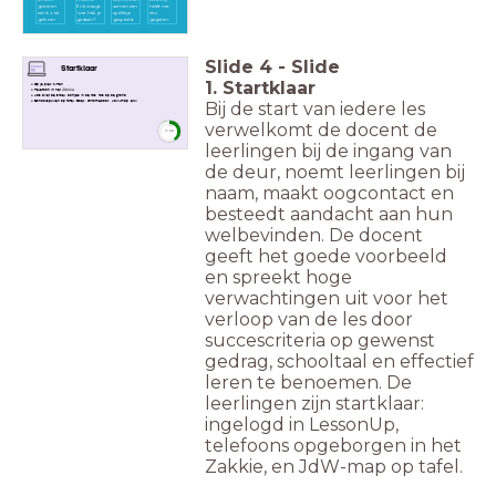
gisteren
Erik vraagt
samen een
heeft net
een boek
'wat heb je
spelletje
iets
gelezen
gedaan?
gespeeld.
gegeten.
Slide
4
-
Slide
Startklaar
1. Startklaar
Op je plek zitten
Telefoon in het
Zakkie
Jas over de stoel, oortjes in de tas, tas op de grond
Bij de start van iedere les
Schoolspullen op tafel: Boek, Chromebook, JdW-map, etui
verwelkomt de docent de
timer
3:00
leerlingen bij de ingang van
de deur, noemt leerlingen bij
naam, maakt oogcontact en
besteedt aandacht aan hun
welbevinden. De docent
geeft het goede voorbeeld
en spreekt hoge
verwachtingen uit voor het
verloop van de les door
succescriteria op gewenst
gedrag, schooltaal en effectief
leren te benoemen. De
leerlingen zijn startklaar:
ingelogd in LessonUp,
telefoons opgeborgen in het
Zakkie, en JdW-map op tafel.