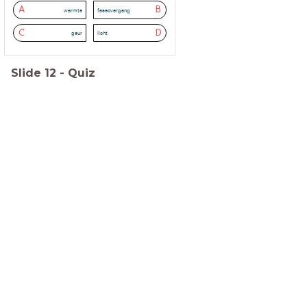
A
B
warmte
faseovergang
C
D
geur
licht
Slide
12
-
Quiz