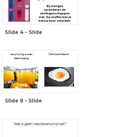
Bij mengen
veranderen de
stofeigenschappen
niet. De stoffen kan je
hierna weer scheiden.
Slide
4
-
Slide
natuurkundig proces /
Chemische Reactie
faseovergang
Slide
8
-
Slide
Wat is geen reactieverschijnsel?