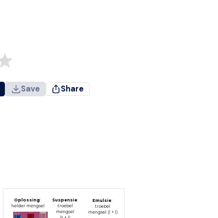
Save
Share
Oplossing
:
Suspensie
:
Emulsie
:
helder mengsel
troebel
troebel
mengsel
mengsel (l + l)
(s + l)