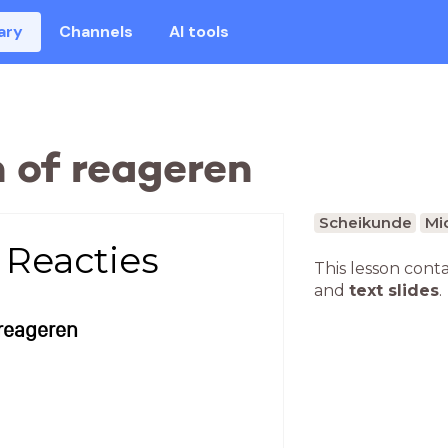
ary
Channels
AI tools
n of reageren
Scheikunde
Mi
 Reacties
This lesson cont
and
text slides
.
 reageren