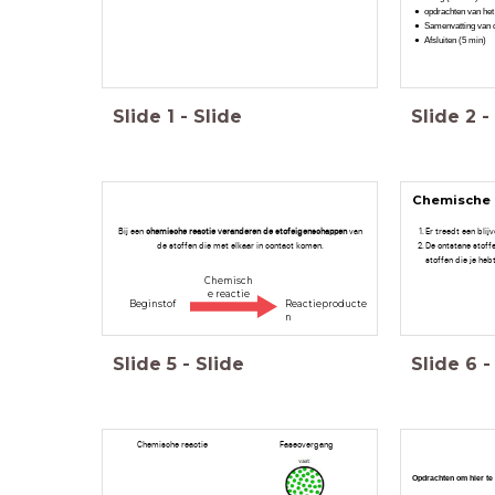
opdrachten van he
Samenvatting van d
Afsluiten (5 min)
Slide
1
-
Slide
Slide
2
-
Chemische 
Bij een
chemische reactie veranderen de stofeigenschappen
van
Er treedt een blij
de stoffen die met elkaar in contact komen.
De ontstane stof
stoffen die je he
Chemisch
e reactie
Beginstof
Reactieproducte
n
Slide
5
-
Slide
Slide
6
-
Chemische reactie
Faseovergang
Opdrachten om hier te 