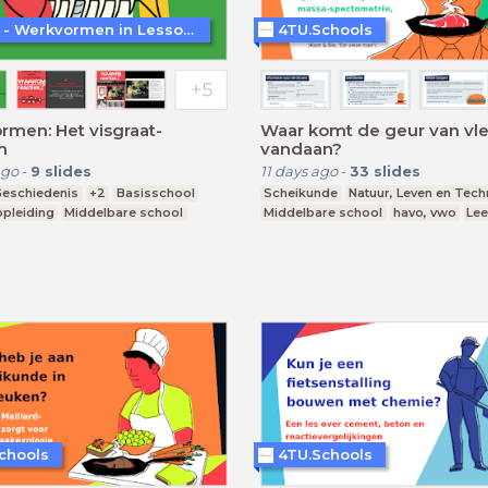
WoW! - Werkvormen in LessonUp
4TU.Schools
men: Het visgraat-
Waar komt de geur van vl
m
vandaan?
ago
-
9
slides
11 days ago
-
33
slides
eschiedenis
+2
Basisschool
Scheikunde
Natuur, Leven en Tech
pleiding
Middelbare school
Middelbare school
havo, vwo
Lee
chools
4TU.Schools