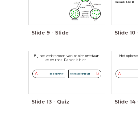
Huiswerk: 9, 12, 16
Slide
9
-
Slide
Slide
10
Bij het verbranden van papier ontstaan
Het oplosse
as en rook. Papier is hier...
A
B
A
de beginstof
het reactieproduct
Slide
13
-
Quiz
Slide
14