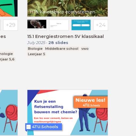
ees
15.1 Energiestromen 5V klassikaal
July 2025
-
28
slides
Biologie
Middelbare school
vwo
nologie
Leerjaar 5
rjaar 5,6
4TU.Schools