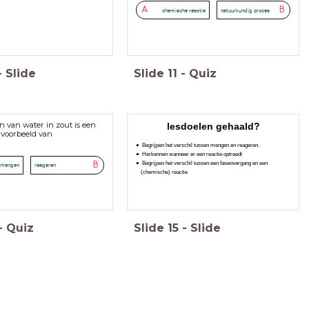
A
B
chemische reactie
natuurkundig proces
-
Slide
Slide
11
-
Quiz
n van water in zout is een
lesdoelen gehaald?
voorbeeld van
Begrijpen het verschil tussen mengen en reageren.
Herkennen wanneer er een reactie optreedt
Begrijpen het verschil tussen een faseovergang en een
B
mengen
reageren
(chemische) reactie
-
Quiz
Slide
15
-
Slide