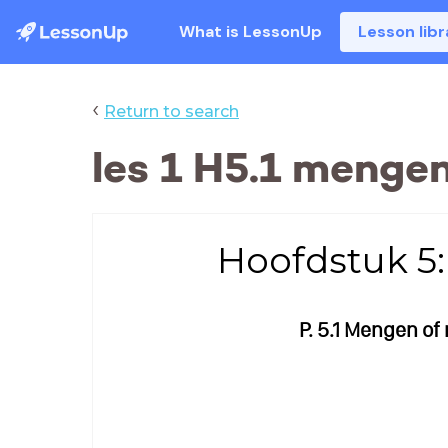
What is LessonUp
Lesson libr
‹
Return to search
les 1 H5.1 menge
Hoofdstuk 5:
P. 5.1 Mengen of