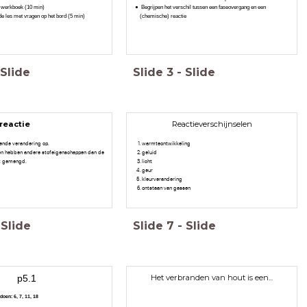
t werkboek (10 min)
Begrijpen het verschil tussen een faseovergang en een
e les met vragen op het bord (5 min)
(chemische) reactie
Slide
Slide
3
-
Slide
reactie
Reactieverschijnselen
vende verandering op.
warmteontwikkeling
fen hebben andere stofeigenschappen dan de
geluid
bt gemengd.
licht
geur
kleurverandering
ontstaan van gassen
Slide
Slide
7
-
Slide
Het verbranden van hout is een...
p5.1
doen: 6, 7, 11, 18