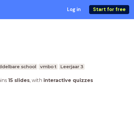
Log in
Start for free
ddelbare school
vmbo t
Leerjaar 3
ains
15 slides
,
with
interactive quizzes