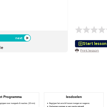
next
Start lesson
de
Print lesson
et Programma
lesdoelen
egrippen over mengsels & reacties. (10 min)
Begrijpen het verschil tussen mengen en reageren.
Herkennen wanneer er een reactie optreedt