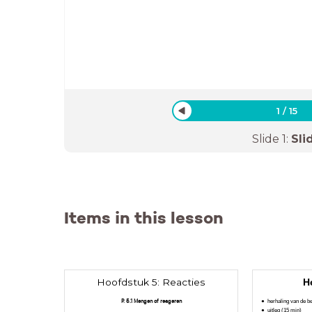
1
/
15
Slide
1
:
Sli
Items in this lesson
Hoofdstuk 5: Reacties
H
P. 5.1 Mengen of reageren
herhaling van de b
uitleg (15 min)