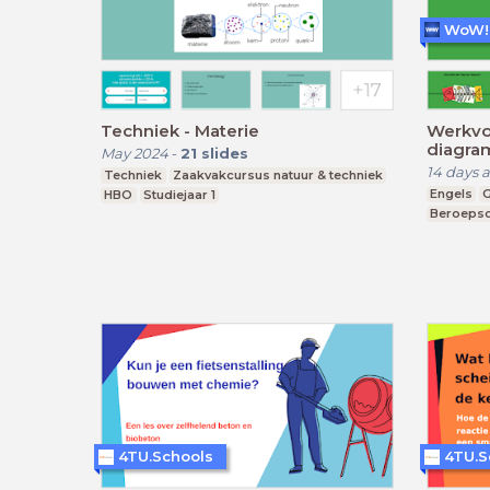
Techniek - Materie
Werkvor
diagra
May 2024
-
21
slides
14 days 
Techniek
Zaakvakcursus natuur & techniek
Engels
G
HBO
Studiejaar 1
Beroepso
4TU.Schools
4TU.S