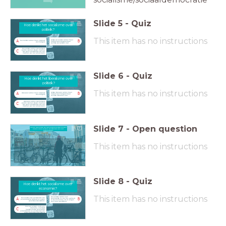
Slide
5
-
Quiz
Hoe denkt het socialisme over politiek?
Hoe denkt het socialisme over
politiek?
This item has no instructions
Linkse socialisten willen meer
Socialisten willen meer inspraak
A
B
invloed voor burgers maar
voor burgers
rechtse socialisten niet
Socialisten willen dat burgers
politici kunnen kiezen maar ze
C
zijn geen voorstander van het
invoeren van het referendum
Slide
6
-
Quiz
Hoe denkt het liberalisme over politiek?
Hoe denkt het liberalisme over
politiek?
This item has no instructions
Linkse liberalen willen meer
Liberalen willen meer inspraak
A
B
invloed voor burgers maar
voor burgers
rechtse liberalen niet
Liberalen willen dat burgers
politici kunnen kiezen maar ze
C
zijn geen voorstander van het
invoeren van het referendum
Slide
7
-
Open question
Welke ideologie wil dat burgers politici mogen
kiezen maar is geen voorstander van het
referendum?
Welke ideologie wil dat burgers
This item has no instructions
politici mogen kiezen maar is geen
voorstander van het referendum?
Slide
8
-
Quiz
Hoe denkt het socialisme over economie?
Hoe denkt het socialisme over
economie?
This item has no instructions
Socialisten willen een
Socialisten zijn voorstander van
belangrijke rol voor de overheid
A
B
economische vrijheid en eigen
in de economie om te zorgen
verantwoordelijkheid.
voor meer gelijkheid
Voor socialisten is dit een
dilemma; enerzijds
C
naastenliefde belangrijk,
anderzijds zijn ze voorstander van
eigen verantwoordelijkheid