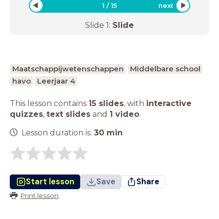
1
/
15
next
Slide
1
:
Slide
Maatschappijwetenschappen
Middelbare school
havo
Leerjaar 4
This lesson contains
15 slides
,
with
interactive
quizzes
,
text slides
and
1 video
.
Lesson duration is:
30
min
Start lesson
Save
Share
Print lesson