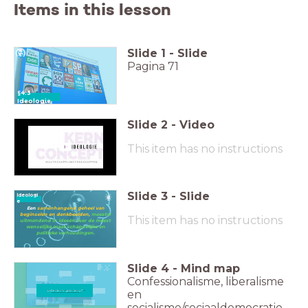
Items in this lesson
Slide
1
-
Slide
Pagina 71
§4.3
Ideologie
Slide
2
-
Video
This item has no instructions
Slide
3
-
Slide
Ideologi
e
Een
samenhangend geheel van
beginselen
en denkbeelden,
meestal
This item has no instructions
uitmondend in ideeën over de meest
wenselijke maat­ schappelijke en
politieke verhoudingen.
Slide
4
-
Mind map
Confessionalisme, liberalisme
en
welke ideologeiën ken je?
Wat zijn de drie hoofdideologieën van het
Nederlandse politieke landschap?
socialisme/sociaaldemocratie