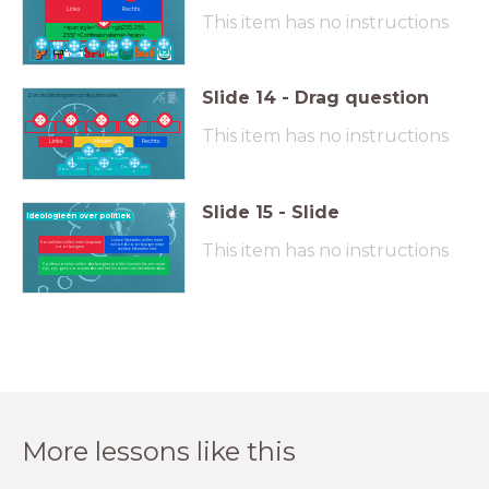
Links
Rechts
This item has no instructions
<span style="color: rgb(255, 255,
255)">Confessionalisme</span>
Slide
14
-
Drag question
Zet de ideologieën op de juiste plek.
This item has no instructions
Links
Midden
Rechts
Liberalisme
Socialisme
Conservatism
Communisme
Fascisme
e
Slide
15
-
Slide
Ideologieën over politiek
Linkse liberalen willen meer
This item has no instructions
Socialisten willen meer inspraak
invloed voor burger maar
voor burgers.
rechtse liberalen niet.
Confessionelen willen dat burgers politici kunnen kiezen maar
zijn zijn geen voorstander van het invoeren van het referendum.
More lessons like this