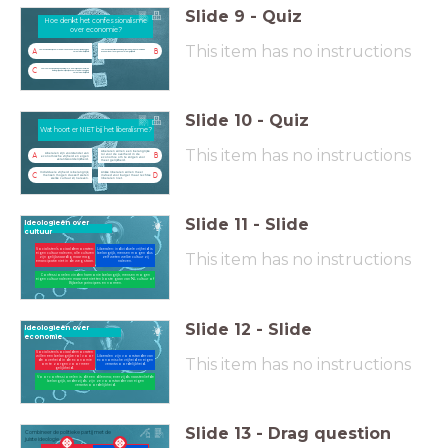
Slide
9
-
Quiz
Hoe denkt het confessionalisme over economie?
Hoe denkt het confessionalisme
over economie?
This item has no instructions
A
B
Confessionelen zijn voorstander van economische vrijheid en eigen verantwoordelijkheid.
Confessionelen willen een belangrijke rol voor de overheid in de economie om te zorgen voor meer gelijkheid
C
Voor confessionelen is dit een dilemma; enerzijds naastenliefde belangrijk, anderzijds zijn ze voorstander van eigen verantwoordelijkheid
Slide
10
-
Quiz
Wat hoort er NIET bij het liberalisme?
Wat hoort er NIET bij het liberalisme?
This item has no instructions
Liberalen willen een belangrijke
Liberalen zijn voorstander van
rol voor de overheid in de
A
B
economische vrijheid en eigen
economie om te zorgen voor
verantwoordelijkheid.
meer gelijkheid.
Individuele vrijheid is belangrijk,
Linkse liberalen willen meer
C
D
mensen mogen dus zelf weten
invloed voor burger maar rechtse
welke cultuur zij naleven.
liberalen niet.
Slide
11
-
Slide
Ideologieën over
cultuur
Socialisten/sociaaldemocraten:
Liberalen: individuele vrijheid is
This item has no instructions
eigen cultuur naleven, alle culturen
belangrijk, mensen mogen dus
zijn gelijkwaardig maar mag
zelf weten welke cultuur zij
emancipatie niet in de weg staan.
naleven.
Confessionelen vinden harmonie belangrijk, mensen mogen
eigen cultuur naleven maar met niet ten koste gaan van NL cultuur of
Bijbelse principes en normen.
Slide
12
-
Slide
Ideologieën over
economie
Socialisten/sociaaldemocraten
willen een belangrijke rol voor
Liberalen zijn voorstander van
This item has no instructions
de overheid in de economie
economische vrijheid en eigen
om te zorgen voor meer
verantwoordelijkheid.
gelijkheid.
Voor confessionelen is dit een dilemma; enerzijds naastenliefde
belangrijk, anderzijds zijn ze voorstander van eigen
verantwoordelijkheid.
Slide
13
-
Drag question
Combineer de politieke partij met de
juiste ideologie.