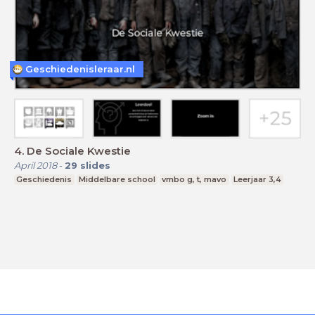
Geschiedenisleraar.nl
4. De Sociale Kwestie
April 2018
-
29
slides
Geschiedenis
Middelbare school
vmbo g, t, mavo
Leerjaar 3,4