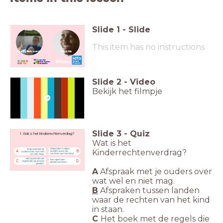
Slide
1
-
Slide
This item has no instructions
Hoe Ky Niels werd
This is Me
Slide
2
-
Video
Bekijk het filmpje
Slide
3
-
Quiz
1. Wat is het Kinderrechtenverdrag?
Wat is het
Afspraken tussen
Afspraak met je
Kinderrechtenverdrag?
landen waar de
A
B
ouders over wat wel
rechten van het kind
en niet mag.
in staan.
Het boek met de
Een spel over
C
D
regels die op school
kinderrechten.
gelden.
A
Afspraak met je
ouders over
wat
wel en niet mag.
B
Afspraken tussen landen
waar de rechten van het kind
in staan.
C
Het boek met de regels die