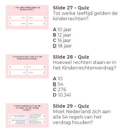
Slide
27
-
Quiz
1. Tot welke leeftijd gelden de
kinderrechten?
Tot welke leeftijd gelden de
kinderrechten?
A
B
10 jaar
12 jaar
C
D
16 jaar
18 jaar
A
10 jaar
B
12 jaar
C
16 jaar
D
18 jaar
Slide
28
-
Quiz
2. Hoeveel rechten staan er in het
Kinderrechtenverdrag?
Hoeveel rechten staan er in
het Kinderrechtenverdrag?
A
B
10
54
C
D
276
10.341
A
10
B
54
C
276
D
10.341
Slide
29
-
Quiz
3. Moet Nederland zich aan alle
54 regels van het verdrag
Moet Nederland zich aan
houden?
Ja, want Nederland
alle
54 regels van het
Ja, want in Nederland
A
B
heeft het verdrag
wonen kinderen.
ondertekend.
Nee, want in
Nee, alleen de regels
verdrag
houden?
Nederland is het al
C
D
die Nederland
goed geregeld voor
belangrijk vindt.
kinderen.