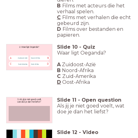
B
Films met acteurs die het
verhaal spelen.
C
Films met verhalen die echt
gebeurd zijn.
D
Films over bestanden en
papieren.
Slide
10
-
Quiz
2. Waar ligt Oeganda?
Waar ligt Oeganda?
A
B
Zuidoost-Azië
Noord-Afrika
A
Zuidoost-Azië
C
D
Zuid-Amerika
Oost-Afrika
B
Noord-Afrika
C
Zuid-Amerika
D
Oost-Afrika
Slide
11
-
Open question
3. Als jij je niet goed voelt,
wat doe je dan het liefst?
Als jij je niet goed voelt,
wat
doe je dan het liefst?
Slide
12
-
Video