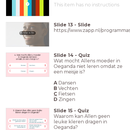
This item has no instructions
Slide
13
-
Slide
https://www.zapp.nl/programm
Bekijk de film
Slide
14
-
Quiz
4. Wat mocht Allens moeder
in Oeganda niet leren
Wat mocht Allens moeder
in
omdat ze een meisje is?
Oeganda niet leren
omdat ze
A
B
Dansen
Vechten
een meisje is?
C
D
Fietsen
Zingen
A
Dansen
B
Vechten
C
Fietsen
D
Zingen
Slide
15
-
Quiz
5. Waarom kan Allen geen leuke
kleren dragen in Oeganda?
Waarom kan Allen geen
Mannen geven haar
leuke
kleren dragen in
Omdat ze daar geen
A
B
dan te veel
geld voor heeft.
vervelende aandacht.
Omdat deze kleren
Oeganda?
Ze houdt niet van
C
D
niet vies mogen
mooie kleren.
worden.