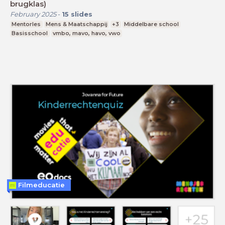
brugklas)
February 2025
-
15
slides
Mentorles
Mens & Maatschappij
+3
Middelbare school
Basisschool
vmbo, mavo, havo, vwo
Filmeducatie