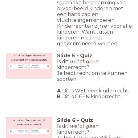
specifieke bescherming van
bijvoorbeeld kinderen met
een handicap en
vluchtelingenkinderen.
Kinderrechten zijn er voor alle
kinderen. Want tussen
kinderen mag niet
gediscrimineerd worden.
Slide
5
-
Quiz
3. Is dit wel of geen kinderrecht?
Is dit
wel
of
geen
Je hebt recht om te kunnen sporten.
kinderrecht?
Dit is WEL een
Dit is GEEN
A
B
kinderrecht.
kinderrecht.
Je hebt recht om te kunnen
sporten.
A
Dit is WEL een kinderrecht.
B
Dit is GEEN
kinderrecht.
Slide
6
-
Quiz
4. Is dit wel of geen kinderrecht?
Is dit
wel
of
geen
Je hebt recht op WiFi thuis.
kinderrecht?
Dit is WEL een
Dit is GEEN
A
B
kinderrecht.
kinderrecht.
Je hebt recht op WiFi thuis.