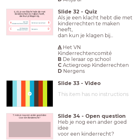
Slide
32
-
Quiz
6. Als je een klacht hebt die met
kinderrechten te maken heeft,
Als je een klacht hebt die met
dan kun je klagen bij...
kinderrechten te maken
Het VN
A
B
De leraar op school
Kinderrechtencomité
heeft,
Actiegroep
C
D
Nergens
Kinderrechten
dan kun je klagen bij...
A
Het VN
Kinderrechtencomité
B
De leraar op school
C
Actiegroep Kinderrechten
D
Nergens
Slide
33
-
Video
This item has no instructions
Slide
34
-
Open question
7. Heb je nog een ander goed idee
voor een kinderrecht?
Heb je nog een ander goed
idee
voor een kinderrecht?