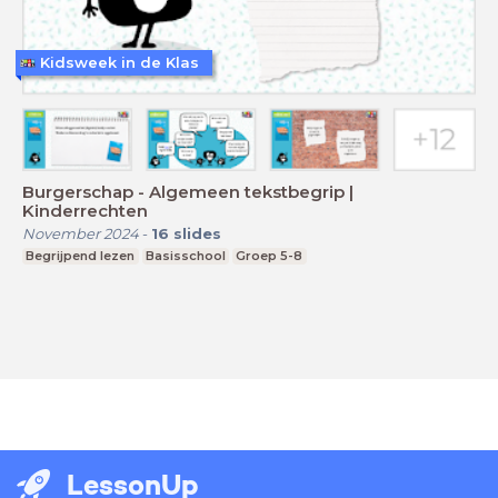
Kidsweek in de Klas
Burgerschap - Algemeen tekstbegrip |
Kinderrechten
November 2024
-
16
slides
Begrijpend lezen
Basisschool
Groep 5-8
LessonUp