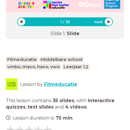
1
/
35
next
Slide
1
:
Slide
Filmeducatie
Middelbare school
vmbo, mavo, havo, vwo
Leerjaar 1,2
Lesson by
Filmeducatie
This lesson contains
35 slides
,
with
interactive
quizzes
,
text slides
and
4 videos
.
Lesson duration is:
75
min