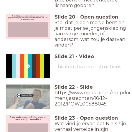
lichaam geboren.
Slide
20
-
Open question
2. Stel dat je een meisje bent en je moet per se
jongenskleding aan van je moeder, of andersom, wat zou
je daarvan vinden?
Stel dat je een meisje bent en
je moet per se jongenskleding
aan van je moeder, of
andersom, wat zou je daarvan
vinden?
Slide
21
-
Video
This item has no instructions
Slide
22
-
Slide
https://www.npostart.nl/zappdoc
Bekijk de film
mensjesrechten/16-12-
2012/POW_00588045
Slide
23
-
Open question
3. Wat vind je ervan dat Niels zijn verhaal
vertelde in zijn nieuwe klas?
Wat vind je ervan dat Niels zijn
verhaal vertelde in zijn