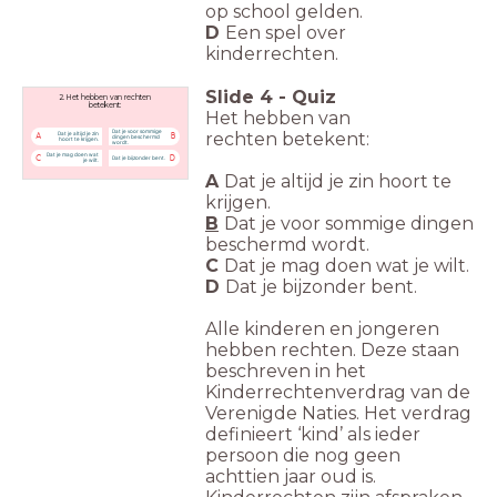
op school gelden.
D
Een spel over
kinderrechten.
Slide
4
-
Quiz
2. Het hebben van rechten
betekent:
Het hebben van
Dat je voor sommige
rechten
betekent:
Dat je altijd je zin
A
B
dingen beschermd
hoort te krijgen.
wordt.
Dat je mag doen wat
C
D
Dat je bijzonder bent.
je wilt.
A
Dat je altijd je zin hoort te
krijgen.
B
Dat je voor sommige dingen
beschermd wordt.
C
Dat je mag doen wat je wilt.
D
Dat je bijzonder bent.
Alle kinderen en jongeren
hebben rechten. Deze staan
beschreven in het
Kinderrechtenverdrag van de
Verenigde Naties. Het verdrag
definieert ‘kind’ als ieder
persoon die nog geen
achttien jaar oud is.