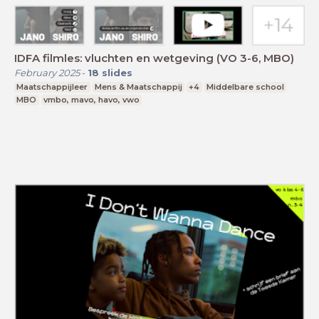
IDFA filmles: vluchten en wetgeving (VO 3-6, MBO)
February 2025
-
18
slides
Maatschappijleer
Mens & Maatschappij
+4
Middelbare school
MBO
vmbo, mavo, havo, vwo