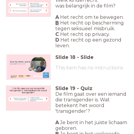
Welk kinderrecht
Het recht op
was
belangrijk in de film?
Het recht om te
A
B
bescherming tegen
bewegen.
seksueel misbruik.
Het recht op een
C
D
Het recht op privacy.
gezond leven.
A
Het recht om te bewegen.
B
Het recht op bescherming
tegen seksueel misbruik.
C
Het recht op privacy.
D
Het recht op een gezond
leven.
Slide
18
-
Slide
Hoe Ky Niels werd
Els van Driel
, Nederland, 2014
This item has no instructions
Slide
19
-
Quiz
1. De film gaat over een iemand die
transgender is. Wat betekent het woord
De film gaat over een iemand
'transgender'?
Je bent in het
die transgender is. Wat
Je bent in het juiste
A
B
verkeerde lichaam
lichaam geboren.
geboren.
betekent het woord
'transgender'?
A
Je bent in het juiste lichaam
geboren.
B
Je bent in het verkeerde