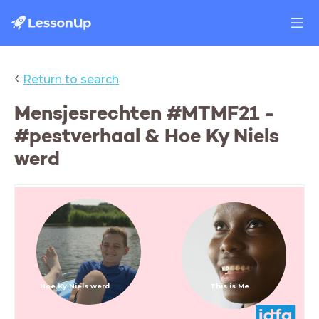
‹
Return to search
Mensjesrechten #MTMF21 -
#pestverhaal & Hoe Ky Niels
werd
Hoe Ky Niels werd
This is Me