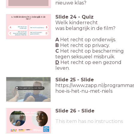
nieuwe klas?
Slide
24
-
Quiz
4. Welk kinderrecht is belangrijk in de
film?
Welk kinderrecht
was
belangrijk in de film?
Het recht op
A
B
Het recht op privacy.
onderwijs.
Het recht op
Het recht op een
C
D
bescherming tegen
gezond leven.
seksueel misbruik.
A
Het recht op onderwijs.
B
Het recht op privacy.
C
Het recht op bescherming
tegen seksueel misbruik.
D
Het recht op een gezond
leven.
Slide
25
-
Slide
https://www.zapp.nl/programmas
Hoe gaat het nu met Niels?
hoe-is-het-nu-met-niels
Slide
26
-
Slide
De Quiz over
kinderrechten!
This item has no instructions