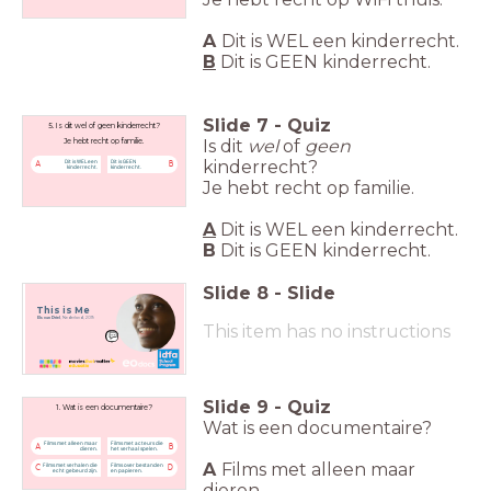
A
Dit is WEL een kinderrecht.
B
Dit is GEEN kinderrecht.
Slide
7
-
Quiz
5. Is dit wel of geen kinderrecht?
Is dit
wel
of
geen
Je hebt recht op familie.
kinderrecht?
Dit is WEL een
Dit is GEEN
A
B
kinderrecht.
kinderrecht.
Je hebt recht op familie.
A
Dit is WEL een kinderrecht.
B
Dit is GEEN kinderrecht.
Slide
8
-
Slide
This is Me
Els van Driel
, Nederland, 2019
This item has no instructions
Slide
9
-
Quiz
1. Wat is een documentaire?
Wat is een documentaire?
Films met alleen maar
Films met acteurs die
A
B
dieren.
het verhaal spelen.
A
Films met alleen maar
Films met verhalen die
Films over bestanden
C
D
echt gebeurd zijn.
en papieren.
dieren.