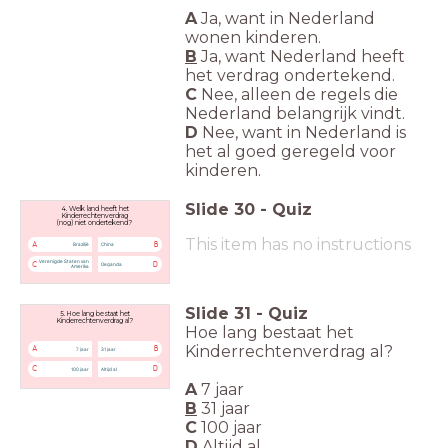
A
Ja, want in Nederland
wonen kinderen.
B
Ja, want Nederland heeft
het verdrag ondertekend.
C
Nee, alleen de regels die
Nederland belangrijk vindt.
D
Nee, want in Nederland is
het al goed geregeld voor
kinderen.
Slide
30
-
Quiz
4. Welk land heeft het
Kinderrechtenverdrag
(nog) niet ondertekend?
This item has no instructions
A
B
Brazilië
China
Verenigde Staten van
C
D
Oeganda
Amerika
Slide
31
-
Quiz
5. Hoe lang bestaat het
Kinderrechtenverdrag al?
Hoe lang bestaat het
Kinderrechtenverdrag al?
A
B
7 jaar
31 jaar
C
D
100 jaar
Altijd al
A
7 jaar
B
31 jaar
C
100 jaar
D
Altijd al