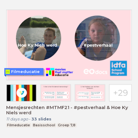
Filmeducatie
Mensjesrechten #MTMF21 - #pestverhaal & Hoe Ky
Niels werd
11 days ago
-
33
slides
Filmeducatie
Basisschool
Groep 7,8