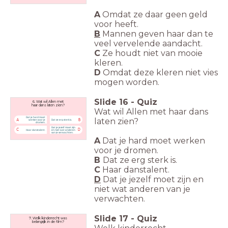
A
Omdat ze daar geen geld
voor heeft.
B
Mannen geven haar dan te
veel vervelende aandacht.
C
Ze houdt niet van
mooie
kleren.
D
Omdat deze kleren niet vies
mogen worden.
Slide
16
-
Quiz
6. Wat wil Allen met
haar dans laten zien?
Wat wil Allen met
haar dans
Dat je hard moet
laten zien?
A
B
werken voor je
Dat ze erg sterk is.
dromen.
Dat je jezelf moet zijn
C
D
Haar danstalent.
en niet wat anderen
van je verwachten.
A
Dat je hard moet werken
voor je dromen.
B
Dat ze erg sterk is.
C
Haar danstalent.
D
Dat je jezelf moet zijn en
niet wat anderen van je
verwachten.
Slide
17
-
Quiz
7. Welk kinderrecht was
belangrijk in de film?