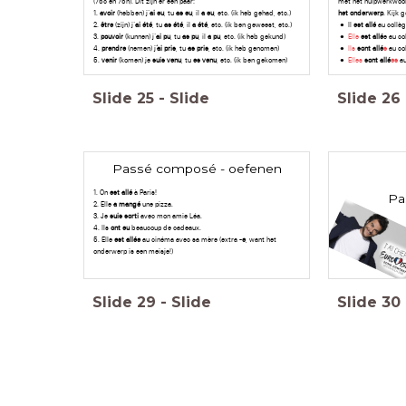
(75c en 75h). Dit zijn er een paar:
met het hulpwerkwo
1.
avoir
(hebben) j’
ai eu
, tu
as eu
, il
a eu
, etc. (ik heb gehad, etc.)
het onderwerp
. Kijk 
2.
être
(zijn) j’
ai été
, tu
as été
, il
a été
, etc. (ik ben geweest, etc.)
Il
est allé
au collèg
3.
pouvoir
(kunnen) j’
ai pu
, tu
as pu
, il
a pu
, etc. (ik heb gekund)
Elle
est allé
e
au co
4.
prendre
(nemen) j
’ai pris
, tu
as pris
, etc. (ik heb genomen)
Ils
sont allé
s
au col
5.
venir
(komen) je
suis venu
, tu
es venu
, etc. (ik ben gekomen)
Elles
sont allé
es
au
Slide
25
-
Slide
Slide
26
Passé composé - oefenen
1. On
est allé
à Paris!
Pa
2. Elle
a mangé
une pizza.
3. Je
suis sorti
avec mon amie Léa.
4. Ils
ont eu
beaucoup de cadeaux.
5. Elle
est allée
au cinéma avec sa mère (extra -
e
, want het
onderwerp is een meisje!)
Slide
29
-
Slide
Slide
30