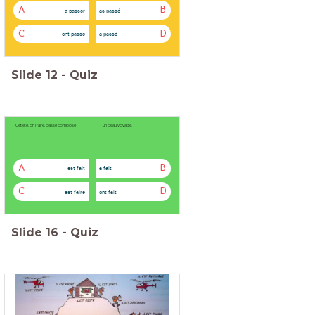
A
B
a passer
as passé
C
D
ont passé
a passé
Slide
12
-
Quiz
Cet été, on (faire, passé composé) _____ ______ un beau voyage.
A
B
est fait
a fait
C
D
est fairé
ont fait
Slide
16
-
Quiz