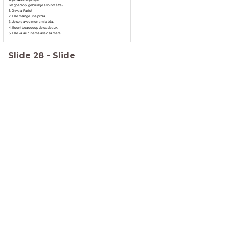
Let goed op: gebruik je avoir of être?
1. On va à Paris !
2. Elle mange une pizza.
3. Je sors avec mon amie Léa.
4. Ils ont beaucoup de cadeaux.
5. Elle va au cinéma avec sa mère.
__________________________________________________________________
Slide
28
-
Slide