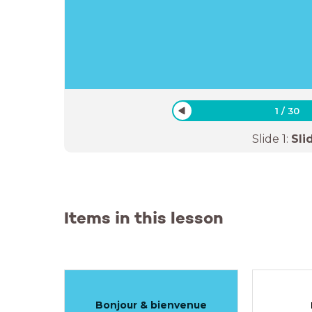
1
/
30
Slide
1
:
Sli
Items in this lesson
Bonjour & bienvenue