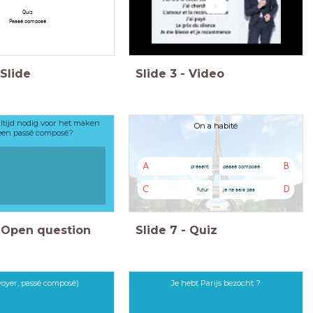
Quiz
Passé composé
Slide
Slide
3
-
Video
altijd nodig voor het maken
On a habité
een passé composé?
A
B
présent
passé composé
C
D
futur
je ne sais pas
Open question
Slide
7
-
Quiz
nvoyer, passé composé)
Je hebt Parijs bezocht ?