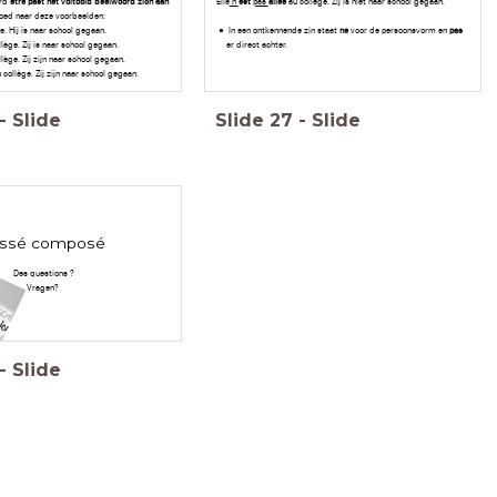
ord
être past het voltooid deelwoord zich aan
Elle
n’
est
pas
allée
au collège. Zij is niet naar school gegaan.
goed naar deze voorbeelden:
e. Hij is naar school gegaan.
In een ontkennende zin staat
ne
voor de persoonsvorm en
pas
llège. Zij is naar school gegaan.
er direct achter.
lège. Zij zijn naar school gegaan.
 collège. Zij zijn naar school gegaan.
-
Slide
Slide
27
-
Slide
ssé composé
Des questions ?
Vragen?
-
Slide