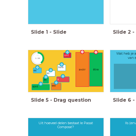
Slide
1
-
Slide
Slide
2
-
Wat heb je 
ont
timer
van 
1:30
suis
avoir
être
es
ai
a
as
est
sont
Slide
5
-
Drag question
Slide
6
-
Uit hoeveel delen bestaat le Passé
Ils (e
Composé?