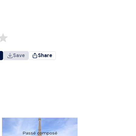
Save
Share
Passé composé