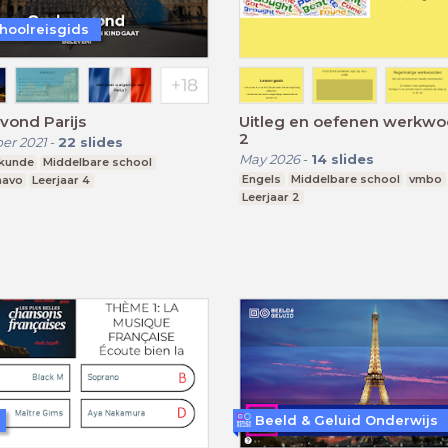
hoolreisgids
vond Parijs
Uitleg en oefenen werkw
2
er 2021
-
22
slides
May 2026
-
14
slides
skunde
Middelbare school
Engels
Middelbare school
vmbo
mavo
Leerjaar 4
Leerjaar 2
Beeld & Geluid Onderwijs