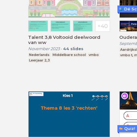
Dé Sc
Talent 3,8 Voltooid deelwoord
Oudera
van ww
Septemb
November 2023
-
44
slides
Aardrijk
Nederlands
Middelbare school
vmbo
vmbo t, 
Leerjaar 2,3
Quiz!