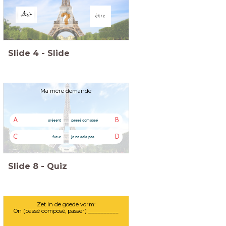
Slide
4
-
Slide
Ma mère demande
A
B
présent
passé composé
C
D
futur
je ne sais pas
Slide
8
-
Quiz
Zet in de goede vorm:
On (passé composé, passer) __________