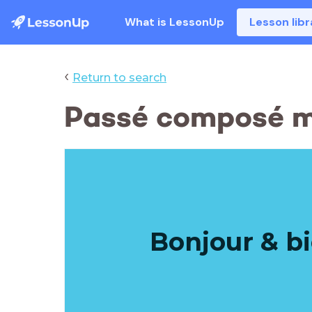
What is LessonUp
Lesson libr
‹
Return to search
Passé composé me
Bonjour & b