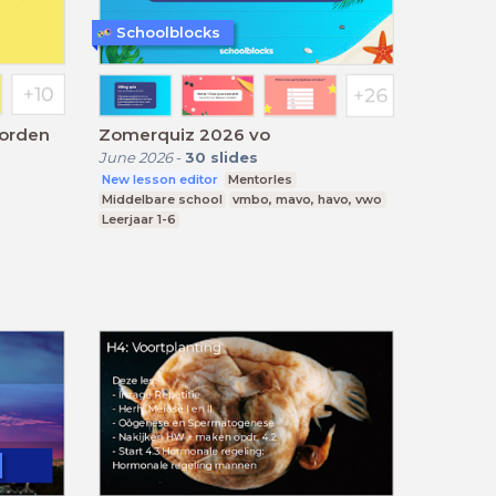
Schoolblocks
oorden
Zomerquiz 2026 vo
June 2026
-
30
slides
New lesson editor
Mentorles
Middelbare school
vmbo, mavo, havo, vwo
Leerjaar 1-6