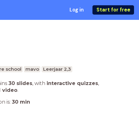
Log in
Start for free
re school
mavo
Leerjaar 2,3
ains
30 slides
,
with
interactive quizzes
,
1 video
.
n is:
30
min