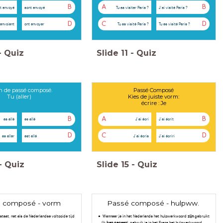
B
A
B
t envoyé
sont envoyé
Tu as visiter Paris ?
J'ai visité Paris ?
D
C
D
envoient
ont envoyer
Tu as visité Paris ?
Tu es visité Paris ?
-
Quiz
Slide
11
-
Quiz
in de passé composé.
Passé Composé
Tu (aller)
Kies de juiste vorm:
écrire : Je
B
A
B
as allé
es allé
J'ai écri
J'ai écrit
D
C
D
as aller
est allé
J'ai écris
J'ai écriri
-
Quiz
Slide
15
-
Quiz
 composé - vorm
Passé composé - hulpww.
aat, net als de Nederlandse voltooide tijd
Wanneer je in het Nederlands het hulpwerkwoord
zijn
gebruikt
(ik
ben gegaan
), gebruik je in het Frans het hulpwerkwoord