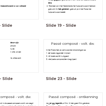
être
.
n
hulpwerkwoord
en een
voltooid
Wanneer je in het Nederlands het hulpwerkwoord hebben
gebruikt (ik
heb gekeken
), gebruik je in het Frans het
hulpwerkwoord
avoir
.
-
Slide
Slide
19
-
Slide
être = zijn
Passé composé - volt. dw.
je suis
tu es
In het Frans heb je werkwoorden die eindigen op:
il, elle, on est
1. -
er
(zoals regard
er
= kijken)
2. –
ir
(zoals sort
ir
= uitgaan)
ils, elles sont
3. –
re
(zoals comprend
re
= begrijpen)
-
Slide
Slide
23
-
Slide
omposé - volt. dw.
Passé composé - ontkenning
rd in de passé composé wordt vervoegd
Je
n’
ai
pas
regardé
un film. Ik heb geen film gekeken.