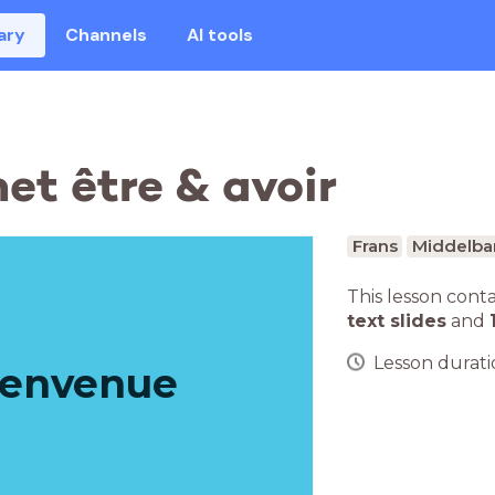
ary
Channels
AI tools
t être & avoir
Frans
Middelba
This lesson cont
text slides
and
Lesson duratio
ienvenue