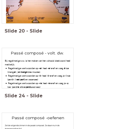
Slide
20
-
Slide
Passé composé - volt. dw.
Bij regelmatige ww. is het maken van het voltooid deelwoord heel
makkelijk.
Regelmatige werkwoorden op –
er
: haal -
er
eraf en voeg
é
toe
(mang
er
: j'
ai mangé
des moules).
Regelmatige werkwoorden op –
ir
: haal -
ir
eraf en voeg je -
i
toe
(part
ir
: il
est parti
en vacances)
Regelmatige werkwoorden op –
re
: haal -
re
eraf en voeg je -
u
toe (perd
re
: elle
a perdu
son sac)
Slide
24
-
Slide
Passé composé -oefenen
Zet de volgende zinnen in de passé composé. Ze staan nu in de
tegenwoordige tijd.