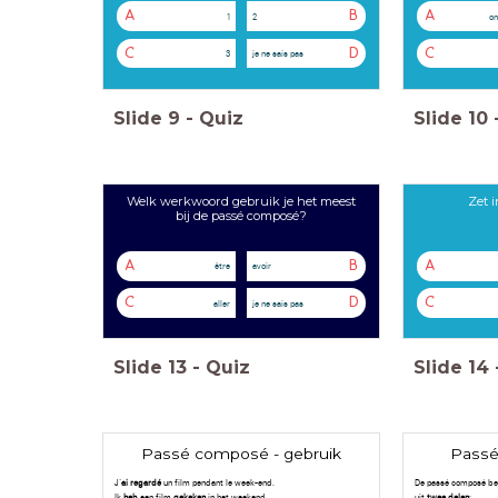
A
B
A
1
2
on
C
D
C
3
je ne sais pas
Slide
9
-
Quiz
Slide
10
Welk werkwoord gebruik je het meest
Zet 
bij de passé composé?
A
B
A
être
avoir
C
D
C
aller
je ne sais pas
Slide
13
-
Quiz
Slide
14
Passé composé - gebruik
Passé
J’
ai regardé
un film pendant le week-end.
De passé composé best
Ik
heb
een film
gekeken
in het weekend.
uit
twee delen
: