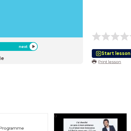
next
Start lesson
de
Print lesson
0
Programme