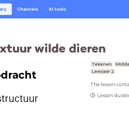
ary
Channels
AI tools
xtuur wilde dieren
Tekenen
Midde
dracht
Leerjaar 2
This lesson cont
structuur
Lesson duratio