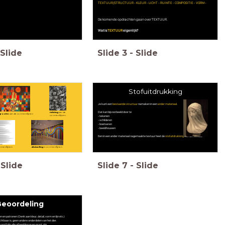
TEXTUUR/STRUCTUUR - KLEUR - LICHT - RUIMTE - COMPOSITIE - VORM -
De komende opdrachten gaan over TEXTUUR.
Wat is
TEXTUUR
eigenlijk?
Slide
Slide
3
-
Slide
Stofuitdrukking
Je kunt een
bestaande structuur
namaken in een
ander materiaal
.
Dat kan bijvoorbeeld door te
richting
van de
grootte
van de vormen/lijnen
vormen/lijnen
- tekenen
- schilderen
- boetseren
- beeldhouwen
Een in een ander materiaal nagemaakte textuur heet de
stofuitdrukking
van die textuur.
rmen/lijnen
afwisseling
in vormen/lijnen
Slide
Slide
7
-
Slide
Beoordeling
n en patronen (Denk aan kleur, detail, vorm en lijn etc.)
ichtbaar is, geen andere onderdelen van het dier.
 portfolio alle afbeelding even groot zijn.