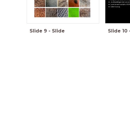
Je afbeeldingen niet vervo
Lever je werk op tijd in, VO
Cijfer is o/v/g
Slide
9
-
Slide
Slide
10