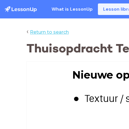
What is LessonUp
Lesson libr
‹
Return to search
Thuisopdracht Te
Nieuwe op
Textuur / 