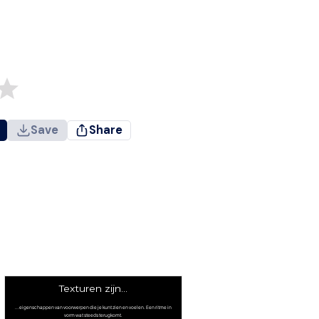
Save
Share
Texturen zijn...
...eigenschappen van voorwerpen die je kunt zien en voelen. Een ritme in
vorm wat steeds terugkomt.