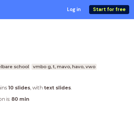
Log in
Start for free
lbare school
vmbo g, t, mavo, havo, vwo
ains
10 slides
,
with
text slides
.
n is:
80
min