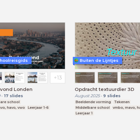
hoolreisgids
Buiten de Lijntjes
vond Londen
Opdracht textuurdier 3D
9
-
17
slides
August 2025
-
9
slides
are school
Beeldende vorming
Tekenen
vo, havo, vwo
Leerjaar 1-6
Middelbare school
vmbo, mavo, h
Leerjaar 1