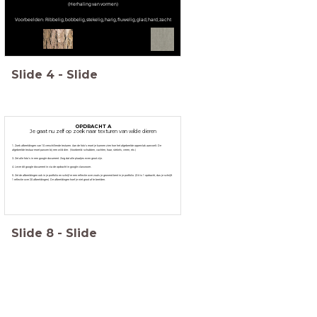
(Herhaling van vormen)
Voorbeelden: Ribbelig, bobbelig, stekelig, harig, fluwelig, glad, hard, zacht
Slide
4
-
Slide
OPDRACHT A
Je gaat nu zelf op zoek naar texturen van wilde dieren
1. Zoek afbeeldingen van 10 verschillende texturen. Aan de foto's moet je kunnen zien hoe het afgebeelde oppervlak aanvoelt. De
afgebeelde textuur moet passen bij een wild dier. (Voorbeeld: schubben, vachten, haar, stekels, veren, etc.)
3. Zet alle foto's in een google document. Zorg dat alle plaatjes even groot zijn.
4. Lever dit google document in via de opdracht in google classroom.
5. Zet de afbeeldingen ook in je portfolio en schrijf er een reflectie over zoals je gewend bent in je portfolio. (Dit is 1 opdracht, dus je schrijft
1 reflectie over 20 afbeeldingen). De afbeeldingen hoef je niet groot af te beelden.
Slide
8
-
Slide