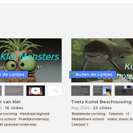
 de Lijntjes
Buiten de Lijntjes
 van klei
Toets Kunst Beschouwing
6
-
16
slides
May 2024
-
23
slides
e vorming
Handvaardigheid
Beeldende vorming
Tekenen
+1
re school
Praktijkonderwijs
Middelbare school
vmbo, mavo, h
et speciaal onderwijs
Leerjaar 1