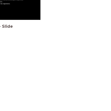
rmen.
OR de volgende les.
-
Slide