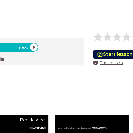
next
Start lesson
de
Print lesson
Beeldaspect
Textuur/structuur
In de beeldende kunst werken we met
BEELDASPECTEN
: