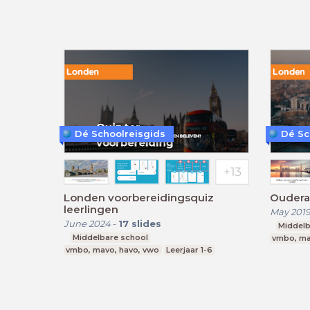
Dé Schoolreisgids
Dé Sc
Londen voorbereidingsquiz
Oudera
leerlingen
May 201
June 2024
-
17
slides
Middelb
Middelbare school
vmbo, ma
vmbo, mavo, havo, vwo
Leerjaar 1-6