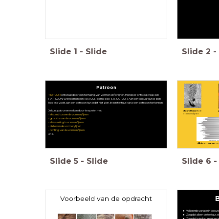
Slide
1
-
Slide
Slide
2
-
Patroon
TEXTUUR
ontstaat door een herhaling van vormen en/of lijnen. Hierdoor ontstaat vaak een
PATROON. We noemen een TEXTUUR soms ook STRUCTUUR. Aan een textuur kun je zien
hoe iets voelt, aan een patroon kun je dat niet zien. In een textuur kun je een patroon herkennen.
Je kunt patronen maken door te spelen met:
afstand tussen
de
vormen/lijnen
- afstand tussen de vormen/lijnen
- grootte van de vormen/lijnen
- afwisseling in vormen/lijnen
- dikte van de vormen/lijnen
- richting van de vormen/lijnen
enz.
dikke en dunne
vo
Slide
5
-
Slide
Slide
6
-
Voorbeeld van de opdracht
Voldoende variatie in texture
Zorg dat alleen de textuur z
Zorg dat in je document en je