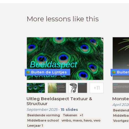
More lessons like this
Buiten de Lijntjes
Buiten
Uitleg Beeldaspect Textuur &
Monster
Structuur
April 202
September 2025
-
15
slides
Beeldend
Beeldende vorming
Tekenen
+1
Middelba
Middelbare school
vmbo, mavo, havo, vwo
Voortgez
Leerjaar 1