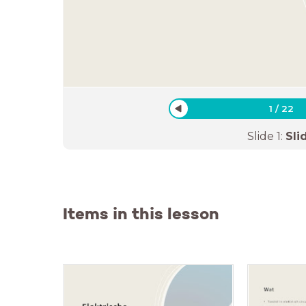
1
/
22
Slide
1
:
Sli
Items in this lesson