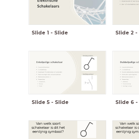
Slide
1
-
Slide
Slide
2
-
Slide
5
-
Slide
Slide
6
-
Van welk soort
Van welk so
schakelaar is dit het
schakelaar is d
eenlijnig symbool?
eenlijnig sym