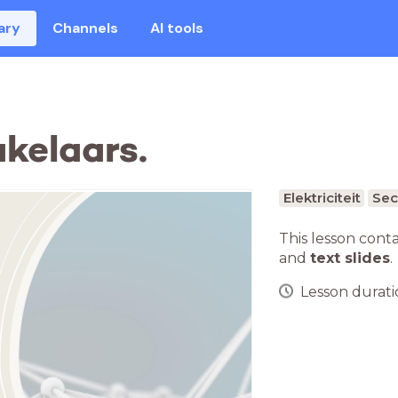
ary
Channels
AI tools
kelaars.
Elektriciteit
Sec
This lesson cont
and
text slides
.
Lesson duratio