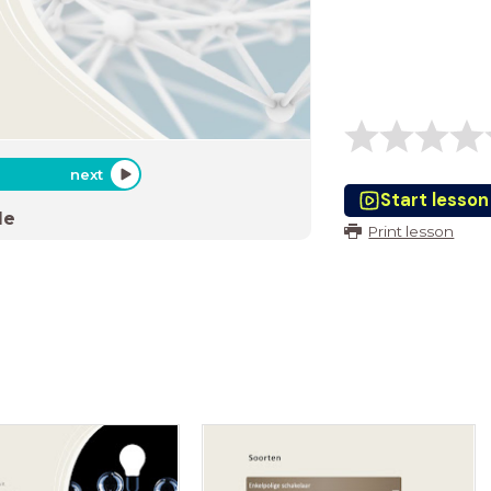
next
Start lesson
de
Print lesson