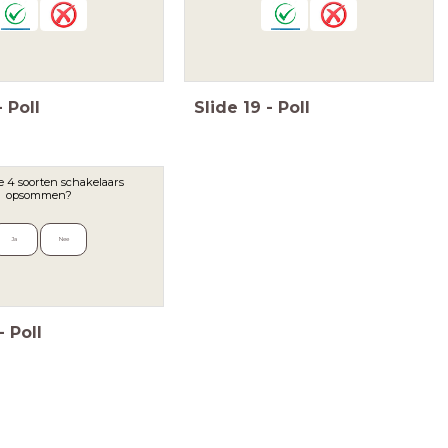
-
Poll
Slide
19
-
Poll
de 4 soorten schakelaars
opsommen?
Ja
Nee
-
Poll