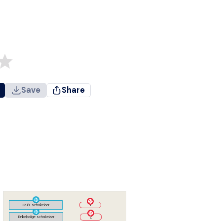
Save
Share
Kruis schakelaar
1
Enkelpolige schakelaar
2