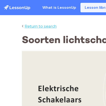
What is LessonUp
Lesson libr
‹
Return to search
Soorten lichtscha