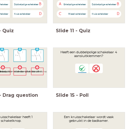
B
A
B
chakelaar
Dubbelpolige schakelaar
Enkelpolige schakelaar
Dubbelpolige schakelaar
D
C
D
hakelaar
Kruis schakelaar
Wissel schakelaar
Kruis schakelaar
-
Quiz
Slide
11
-
Quiz
Heeft een dubbelpolige schakelaar 4
aansluitklemmen?
akelaar</div>
belpolige<div>schakelaar</div>
Wissel<div>schakelaar</div>
Kruis<div>schakelaar</div>
-
Drag question
Slide
15
-
Poll
uisschakelaar heeft 1
Een kruisschakelaar wordt vaak
schakelknop.
gebruikt in de badkamer.