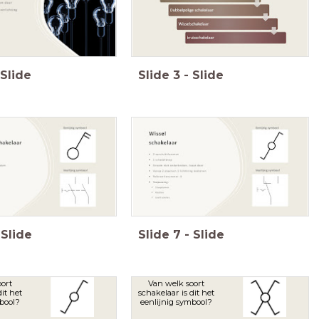
Slide
Slide
3
-
Slide
Slide
Slide
7
-
Slide
ort
Van welk soort
it het
schakelaar is dit het
bool?
eenlijnig symbool?