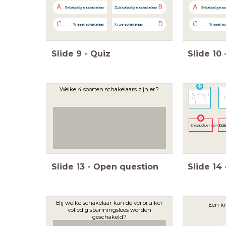
A
B
A
Enkelpolige schakelaar
Dubbelpolige schakelaar
Enkelpolige s
C
D
C
Wissel schakelaar
Kruis schakelaar
Wissel sc
Slide
9
-
Quiz
Slide
10
Welke 4 soorten schakelaars zijn er?
Enkelpolige<div>sch
Dub
Slide
13
-
Open question
Slide
14
Bij welke schakelaar kan de verbruiker
Een kr
volledig spanningsloos worden
geschakeld?