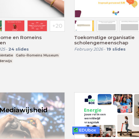
 Rome en Romeins
Toekomstige organisatie
en
scholengemeenschap
025
-
24
slides
February 2026
-
19
slides
ëntatie
Gallo-Romeins Museum
derwijs
EDUbox