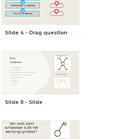
Dubbelpolige schakelaar
3
Wissel schakelaar
4
Slide
4
-
Drag question
Slide
8
-
Slide
Van welk soort
schakelaar is dit het
eenlijnig symbool?