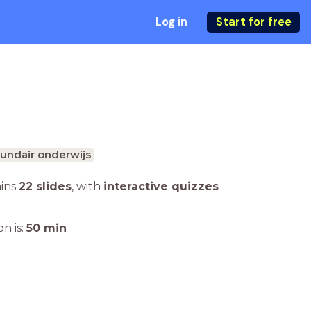
Log in
Start for free
undair onderwijs
ains
22 slides
,
with
interactive quizzes
n is:
50
min