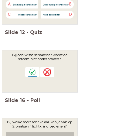
A
B
Enkelpolige schakelaar
Dubbelpolige schakelaar
C
D
Wissel schakelaar
Kruis schakelaar
Slide
12
-
Quiz
Bij een wisselschakelaar wordt de
stroom niet onderbroken?
Slide
16
-
Poll
Bij welke soort schakelaar kan je van op
2 plaatsen 1 lichtkring bedienen?