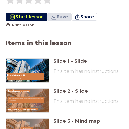
Start lesson
Save
Share
Print lesson
Items in this lesson
Slide
1
-
Slide
This item has no instructions
Hoofdstuk 8
Samenwerken in de Europese Unie
Slide
2
-
Slide
Terugblik vorige hoofdstuk
6 verschillen tussen dictatuur en democratie toe
This item has no instructions
te passen.
Wat leerde ik in het vorige hoofdstuk?
Slide
3
-
Mind map
Wat weet je
Wat weet je