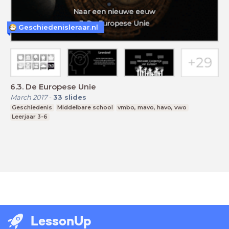
Geschiedenisleraar.nl
6.3. De Europese Unie
March 2017
-
33
slides
Geschiedenis
Middelbare school
vmbo, mavo, havo, vwo
Leerjaar 3-6
LessonUp