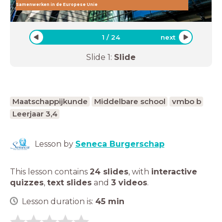
Samenwerken in de Europese Unie
1
/
24
next
Slide
1
:
Slide
Maatschappijkunde
Middelbare school
vmbo b
Leerjaar 3,4
Lesson by
Seneca Burgerschap
This lesson contains
24 slides
,
with
interactive
quizzes
,
text slides
and
3 videos
.
Lesson duration is:
45
min