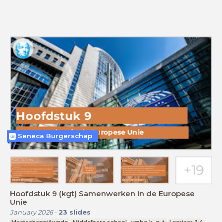
Seneca Burgerschap
Hoofdstuk 9 (kgt) Samenwerken in de Europese
Unie
January 2026
-
23
slides
Maatschappijkunde
Middelbare school
vmbo k, g, t
Leerjaar 3,4