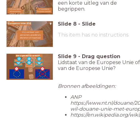
een korte uitleg van de
begrippen.
4. Economische
3. Garanderen
samenwerking
Europese waarden
Slide
8
-
Slide
Europese Unie (EU)
Vrij verkeer van
This item has no instructions
personen, goederen,
diensten en kapitaal.
Slide
9
-
Drag question
Wel of geen lidstaat van de EU?
Lidstaat van de Europese Unie of
Zwitserland
Rusland
Italië
Nederland
Verenigd
Frankrijk
Koninkrijk
van de Europese Unie?
Bronnen afbeeldingen:
ANP
https://www.nt.nl/douane/2
wil-douane-unie-met-europ
https://en.wikipedia.org/wi