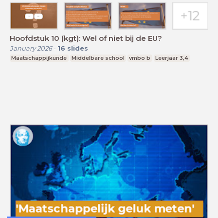
Hoofdstuk 10 (kgt): Wel of niet bij de EU?
January 2026
-
16
slides
Maatschappijkunde
Middelbare school
vmbo b
Leerjaar 3,4