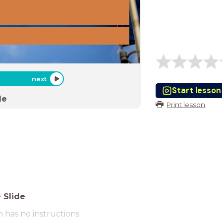
next
Start lesson
de
Print lesson
-
Slide
m has no instructions