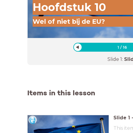
Hoofdstuk 10
Wel of niet bij de EU?
1
/
16
Slide
1
:
Sli
Items in this lesson
Slide
1
This ite