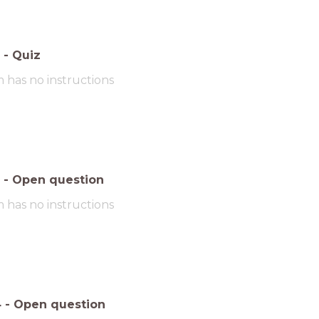
-
Quiz
m has no instructions
-
Open question
m has no instructions
4
-
Open question