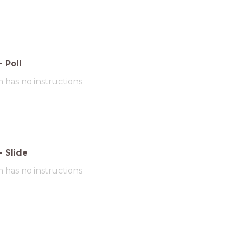
-
Poll
m has no instructions
-
Slide
m has no instructions