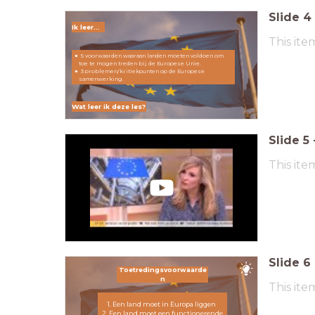
Slide
4
Ik leer...
This ite
5 voorwaarden waaraan landen moeten voldoen om
toe te mogen treden bij de Europese Unie.
3 problemen/kritiekpunten op de Europese
samenwerking.
Wat leer ik deze les?
Slide
5
This ite
Slide
6
Toetredingsvoorwaarde
n
This ite
1. Een land moet in Europa liggen
2. Een land moet een functionerende