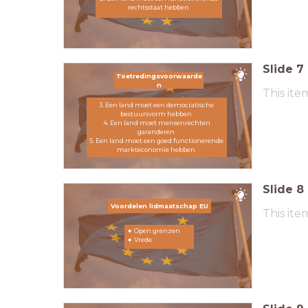
rechtsstaat hebben
Slide
7
Toetredingsvoorwaarde
n
This ite
3. Een land moet een democratische
bestuursvorm hebben
4. Een land moet mensenrechten
garanderen
5. Een land moet een goed functionerende
markteconomie hebben
Slide
8
Voordelen lidmaatschap EU
This ite
Open grenzen
Vrede