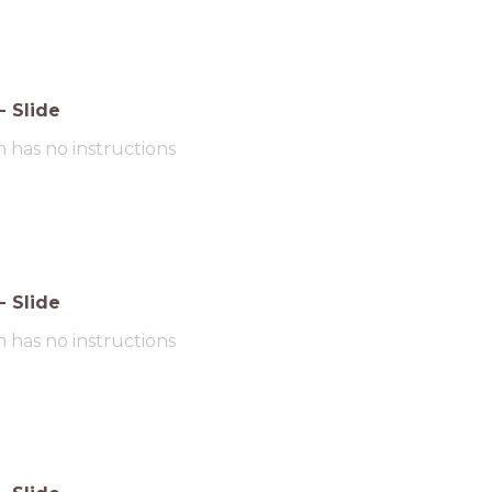
-
Slide
m has no instructions
-
Slide
m has no instructions