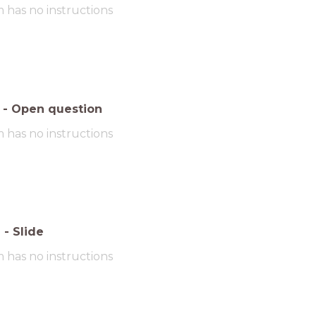
m has no instructions
-
Open question
m has no instructions
6
-
Slide
m has no instructions