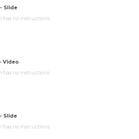
-
Slide
m has no instructions
-
Video
m has no instructions
-
Slide
m has no instructions