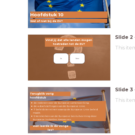
Hoofdstuk 10
Wel of niet bij de EU?
Slide
2
Vind jij dat alle landen mogen toetreden tot de EU?
Vind jij dat alle landen mogen
toetreden tot de EU?
This ite
Ja
Nee
Slide
3
Terugblik vorig
hoofdstuk
This ite
de redenen voor de Europese samenwerking.
de 4 doelstellingen van de Europese Unie.
7 beleidsterreinen waarop de Europese Unie beleid
maakt.
5 kenmerken van de Europese besluitvorming door
Europese instanties toepassen.
Wat leerde ik de vorige
les?