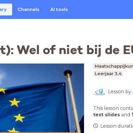
ary
Channels
AI tools
): Wel of niet bij de 
Maatschappijku
Leerjaar 3,4
Lesson by
This lesson cont
text slides
and
Lesson duratio