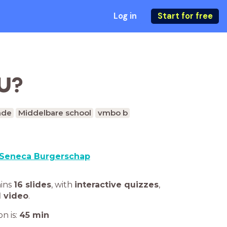
Log in
Start for free
EU?
nde
Middelbare school
vmbo b
Seneca Burgerschap
ains
16 slides
,
with
interactive quizzes
,
1 video
.
n is:
45
min