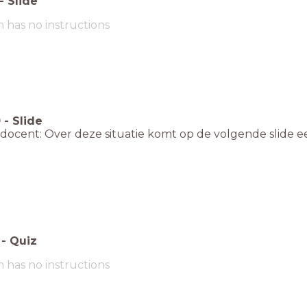
-
Slide
m has no instructions
0
-
Slide
docent: Over deze situatie komt op de volgende slide e
-
Quiz
m has no instructions