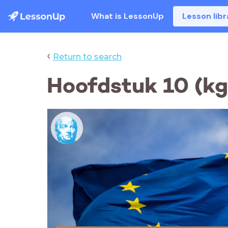
What is LessonUp
Lesson libr
‹
Return to search
Hoofdstuk 10 (kgt