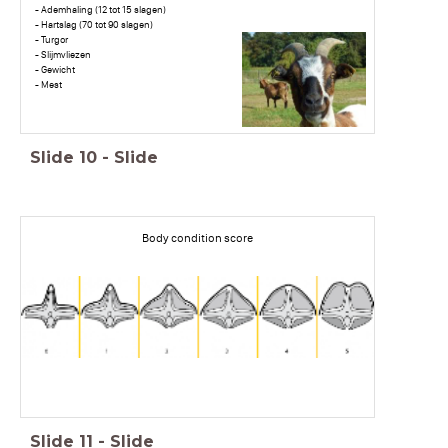
- Ademhaling (12 tot 15 slagen)
- Hartslag (70 tot 90 slagen)
- Turgor
- Slijmvliezen
- Gewicht
- Mest
Slide
10
-
Slide
Body condition score
Slide
11
-
Slide