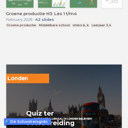
Groene productie H3: Les 1 t/m4
February 2025
-
42
slides
Groene productie
Middelbare school
vmbo b, k
Leerjaar 3,4
Dé Schoolreisgids