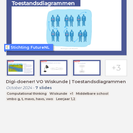
Stichting FutureNL
Digi-doener! VO Wiskunde | Toestandsdiagrammen
October 2024
-
7
slides
Computational thinking
Wiskunde
+1
Middelbare school
vmbo g, t, mavo, havo, vwo
Leerjaar 1,2