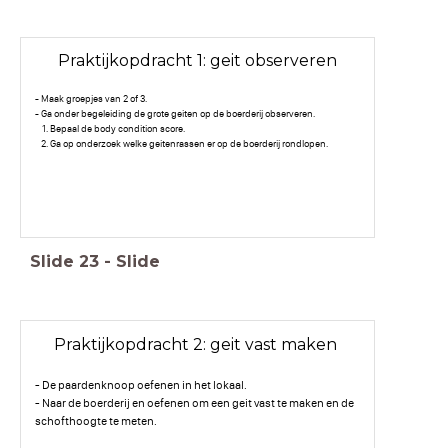
Praktijkopdracht 1: geit observeren
- Maak groepjes van 2 of 3.
- Ga onder begeleiding de grote geiten op de boerderij observeren.
Bepaal de body condition score.
Ga op onderzoek welke geitenrassen er op de boerderij rondlopen.
Slide
23
-
Slide
Praktijkopdracht 2: geit vast maken
- De paardenknoop oefenen in het lokaal.
- Naar de boerderij en oefenen om een geit vast te maken en de
schofthoogte te meten.