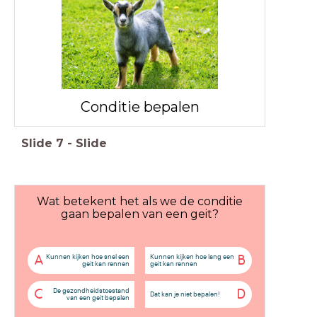
Conditie bepalen
Slide
7
-
Slide
Wat betekent het als we de conditie
gaan bepalen van een geit?
Kunnen kijken hoe snel een
Kunnen kijken hoe lang een
A
B
geit kan rennen
geit kan rennen
De gezondheidstoestand
C
D
Dat kan je niet bepalen!
van een geit bepalen