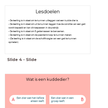
Lesdoelen
- De leerling is in staat om te kunnen uitleggen wat een kudde dier is.
- De leerling is in staat om uit te kunnen leggen hoe de conditie van een geit
wordt bepaald en kan dit toepassen in de praktijk.
- De leerling is in staat om 5 geitenrassen te benoemen.
- De leerling is in staat om de paardenknoop te kunnen maken.
- (De leerling is in staat om de schofthoogte van een geit te kunnen
opmeten).
Slide
4
-
Slide
Wat is een kuddedier?
Een dier wat het liefste
Een dier wat in een
A
B
alleen leeft
groep leeft