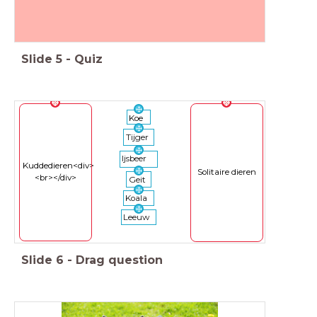
Slide
5
-
Quiz
Koe
Tijger
Ijsbeer
Kuddedieren<div>
Solitaire dieren
<br></div>
Geit
Koala
Leeuw
Slide
6
-
Drag question