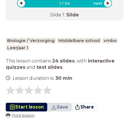
1
/
24
next
Slide
1
:
Slide
Biologie / Verzorging
Middelbare school
vmbo
Leerjaar 1
This lesson contains
24 slides
,
with
interactive
quizzes
and
text slides
.
Lesson duration is:
30
min
Start lesson
Save
Share
Print lesson