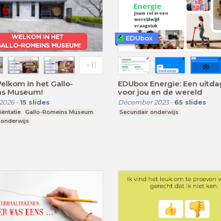
EDUbox
Welkom in het Gallo-
EDUbox Energie: Een uitda
s Museum!
voor jou en de wereld
2026
-
15
slides
December 2023
-
65
slides
ëntatie
Gallo-Romeins Museum
Secundair onderwijs
 onderwijs