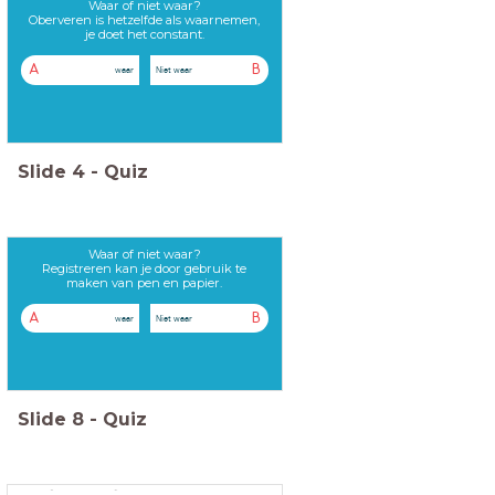
Waar of niet waar?
Oberveren is hetzelfde als waarnemen,
je doet het constant.
A
B
waar
Niet waar
Slide
4
-
Quiz
Waar of niet waar?
Registreren kan je door gebruik te
maken van pen en papier.
A
B
waar
Niet waar
Slide
8
-
Quiz