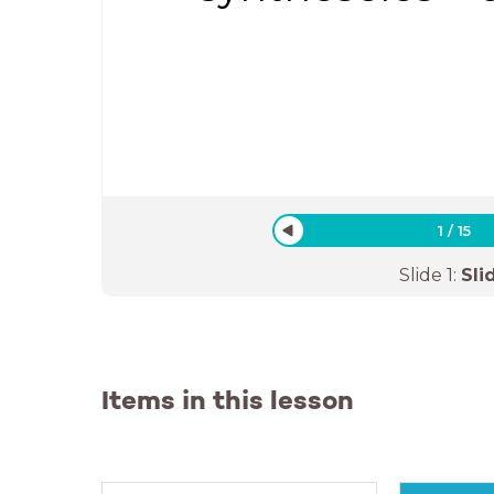
1
/
15
Slide
1
:
Sli
Items in this lesson