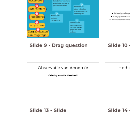
observeren
De 'reden', de 'betekenis'
achterhalen van wat je
geobserveerd hebt.
informatie uit
interpreteren
observaties (en
interpretaties) juist
Ik begrijp welke g
neerschrijven
waarnemen
Ik begrijp welke obs
registreren
met een
Ik kan observeren, in
bepaald doel
systematisch
rapporteren
overdragen van
geobserveerde
gegevens naar
Zorg aanpassen
anderen.
aan zorgvrager
Slide
9
-
Drag question
Slide
10
Observatie van Annemie
Herha
Oefening scoodle: klassikaal!
Slide
13
-
Slide
Slide
14