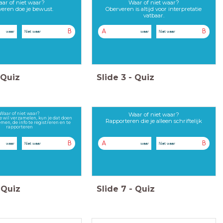
ar of niet waar?
Waar of niet waar?
eren doe je bewust.
Oberveren is altijd voor interpretatie
vatbaar.
B
A
B
waar
Niet waar
waar
Niet waar
Quiz
Slide
3
-
Quiz
Waar of niet waar?
Waar of niet waar?
ie wil verzamelen, kun je dat doen
Rapporteren die je alleen schriftelijk
men, de info te registreren en te
rapporteren
B
A
B
waar
Niet waar
waar
Niet waar
Quiz
Slide
7
-
Quiz