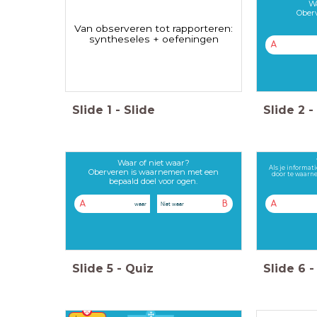
Wa
Oberv
Van observeren tot rapporteren:
syntheseles + oefeningen
A
Slide
1
-
Slide
Slide
2
-
Waar of niet waar?
Als je informat
Oberveren is waarnemen met een
door te waarne
bepaald doel voor ogen.
A
B
A
waar
Niet waar
Slide
5
-
Quiz
Slide
6
-