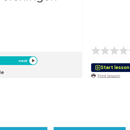
next
Start lesson
de
Print lesson