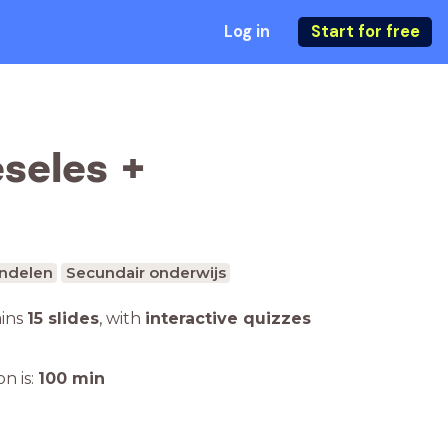
Log in
Start for free
seles +
ndelen
Secundair onderwijs
ains
15 slides
,
with
interactive quizzes
n is:
100
min