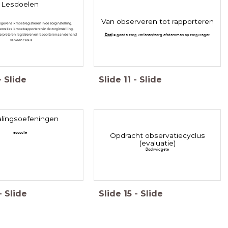
Lesdoelen
Van observeren tot rapporteren
egevens ik moet registreren in de zorginstelling.
ervaties ik moet rapporteren in de zorginstelling.
terpreteren, registreren en rapporteren aan de hand
Doel
= goede zorg verlenen/zorg afstemmen op zorgvrager.
van een casus.
-
Slide
Slide
11
-
Slide
lingsoefeningen
scoodle
Opdracht observatiecyclus
(evaluatie)
Bookwidgets
-
Slide
Slide
15
-
Slide