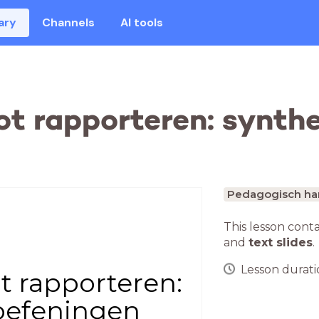
ary
Channels
AI tools
ot rapporteren: synthe
Pedagogisch ha
This lesson cont
and
text slides
.
Lesson duratio
t rapporteren:
 oefeningen