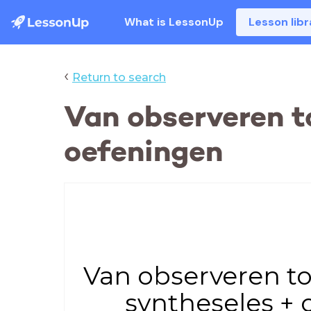
What is LessonUp
Lesson libr
‹
Return to search
Van observeren t
oefeningen
Van observeren to
syntheseles +