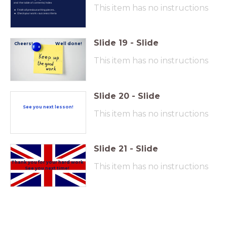
and the table of contents/ index
This item has no instructions
Finish all previous writing pieces...
Check your work > success criteria
Slide
19
-
Slide
Cheers! Well done!
This item has no instructions
Slide
20
-
Slide
See you next lesson!
This item has no instructions
Slide
21
-
Slide
Thank you for your hard work
This item has no instructions
See you next time!