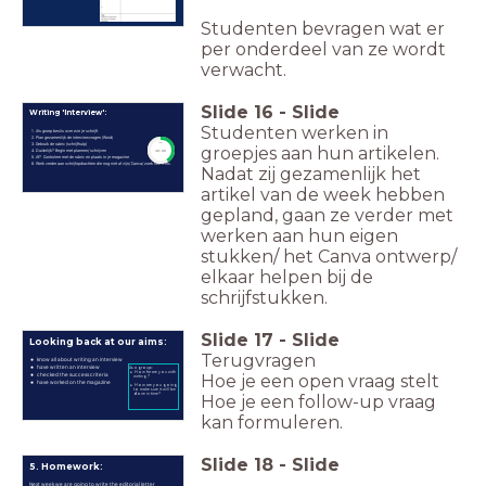
Studenten bevragen wat er
per onderdeel van ze wordt
verwacht.
Slide
16
-
Slide
Writing 'Interview':
Studenten werken in
Als groep beslis over wie je schrijft
Plan gezamenlijk de interviewvragen (Word)
Gebruik de rubric (schrijfhulp)
timer
groepjes aan hun artikelen.
Duidelijk? Begin met plannen/ schrijven
30:00
Af? Controleer met de rubric en plaats in je magazine
Werk verder aan schrijfopdrachten die nog niet af zijn/ Canva/ zoek foto's etc.
Nadat zij gezamenlijk het
artikel van de week hebben
gepland, gaan ze verder met
werken aan hun eigen
stukken/ het Canva ontwerp/
elkaar helpen bij de
schrijfstukken.
Slide
17
-
Slide
Looking back at our aims:
Terugvragen
know all about writing an interview
have written an interview
As a group:
How far are you with
checked the success criteria
Hoe je een open vraag stelt
writing ?
have worked on the magazine
How are you going
to make sure it will be
done in time?
Hoe je een follow-up vraag
kan formuleren.
Slide
18
-
Slide
5. Homework:
Next week we are going to write the editorial letter