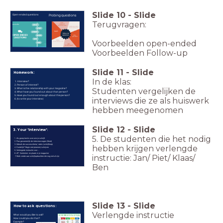
Slide
10
-
Slide
Open-ended questions
Probing questions
Terugvragen:
Voorbeelden open-ended
Voorbeelden Follow-up
Slide
11
-
Slide
Homework:
In de klas:
Interview?
Person of interest?
What is the relationship with your magazine?
Studenten vergelijken de
What have you found out about that person?
Have you found out enough about this person?
interviews die ze als huiswerk
(to write your interview)
hebben meegenomen
Slide
12
-
Slide
3. Your 'Interview':
5. De studenten die het nodig
Als groep beslis over wie je schrijft
Plan gezamenlijk de interviewvragen (Word)
Gebruik de succescriteria/ rubric (schrijfhulp)
hebben krijgen verlengde
Duidelijk? Begin met plannen/ schrijven
Verlengede instructie voor ...
Af? Controleer en plaats in je magazine
instructie: Jan/ Piet/ Klaas/
Werk verder aan schrijfopdrachten die nog niet af zijn
Ben
Slide
13
-
Slide
How to ask questions:
Verlengde instructie
What would you like to ask?
How could you do that?
Example?