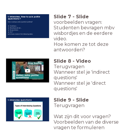
Slide
7
-
Slide
1. Interview. How to ask polite
questions?
voorbeelden vragen:
How could you ask a question politely?
Could you ...
Studenten bevragen mbv
Would you (it) be ...
Do you know...
wisbordjes en de eerdere
Etc?
Let's have a look at the following video
video.
Hoe komen ze tot deze
antwoorden?
Slide
8
-
Video
Terugvragen
Wanneer stel je 'indirect
questions'
Wanneer stel je 'direct
questions'
Slide
9
-
Slide
1. Interview questions
Terugvragen
Wat zijn dit voor vragen?
Voorbeelden van de diverse
vragen te formuleren