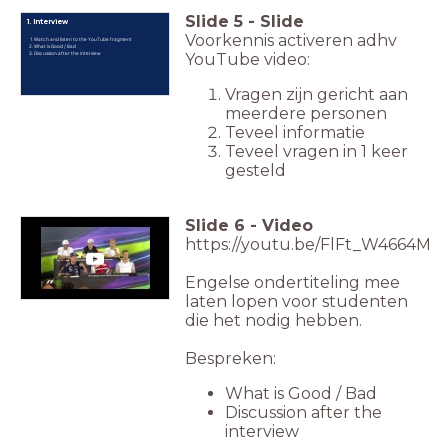
Slide
5
-
Slide
1. Interview
Voorkennis activeren adhv
Watch and listen to the YouTube fragment
What is Good / Bad
Discussion after the interview
YouTube video:
Vragen zijn gericht aan
meerdere personen
Teveel informatie
Teveel vragen in 1 keer
gesteld
Slide
6
-
Video
https://youtu.be/FlFt_W4664M
Engelse ondertiteling mee
laten lopen voor studenten
die het nodig hebben.
Bespreken:
What is Good / Bad
Discussion after the
interview