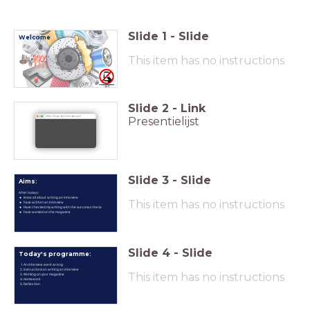
Slide
1
-
Slide
Welcome
This item has no instructions
Slide
2
-
Link
Presentielijst
alfacollege-docent.educus.nl
Slide
3
-
Slide
Aims:
After today I:
know all about writing an interview
This item has no instructions
have written an interview
Have checked my writing with the success criteria
have worked on the magazine
Slide
4
-
Slide
Today's programme:
An interview went wrong
Instructions on writing an interview
This item has no instructions
Working on your magazine
Homework
Reflection