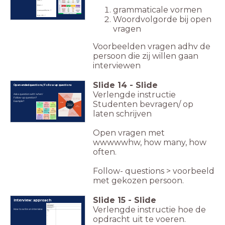
grammaticale vormen
Woordvolgorde bij open
vragen
Voorbeelden vragen adhv de
persoon die zij willen gaan
interviewen
Slide
14
-
Slide
Open-ended questions/ Follow up questions
Verlengde instructie
Ask a question with 'when'
Follow-up question?
Example?
Studenten bevragen/ op
laten schrijven
Open vragen met
wwwwwhw, how many, how
often.
Follow- questions > voorbeeld
met gekozen persoon.
Slide
15
-
Slide
Interview: approach
Verlengde instructie hoe de
How to write an interview
opdracht uit te voeren.