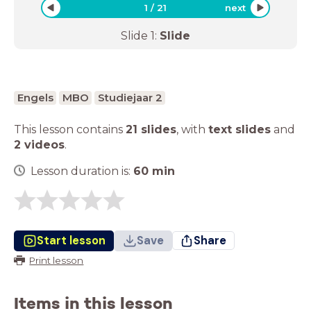
1
/
21
next
Slide
1
:
Slide
Engels
MBO
Studiejaar 2
This lesson contains
21 slides
,
with
text slides
and
2 videos
.
Lesson duration is:
60
min
Start lesson
Save
Share
Print lesson
Items in this lesson