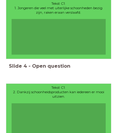
Tekst C1:
1. Jongeren die veel met uiterlijke schoonheden bezig
zijn, raken eraan verslaafd.
Slide
4
-
Open question
Tekst C1:
2. Dankzij schoonheidsproducten kan iedereen er mooi
uitzien.