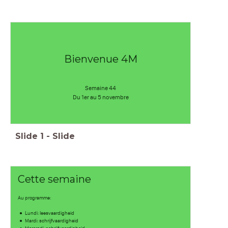
Bienvenue 4M
Semaine 44
Du 1er au 5 novembre
Slide
1
-
Slide
Cette semaine
Au programme:
Lundi: leesvaardigheid
Mardi: schrijfvaardigheid