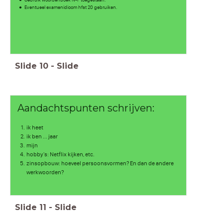
Gebruik woordenboek N-F toegestaan.
Eventueel examenidioom hfst 20 gebruiken.
Slide
10
-
Slide
Aandachtspunten schrijven:
ik heet
ik ben ... jaar
mijn
hobby's: Netflix kijken, etc.
zinsopbouw: hoeveel persoonsvormen? En dan de andere
werkwoorden?
Slide
11
-
Slide