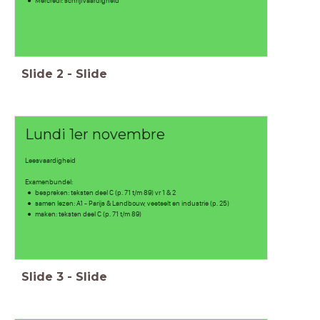
Mercredi: schrijfvaardigheid
Slide
2
-
Slide
Lundi 1er novembre
Leesvaardigheid
Examenbundel:
bespreken: teksten deel C (p. 71 t/m 89) vr 1 & 2
samen lezen: A1 - Parijs & Landbouw, veeteelt en industrie (p. 25)
maken: teksten deel C (p. 71 t/m 89)
Slide
3
-
Slide