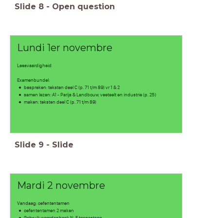
Slide
8
-
Open question
Lundi 1er novembre
Leesvaardigheid
Examenbundel:
bespreken: teksten deel C (p. 71 t/m 89) vr 1 & 2
samen lezen: A1 - Parijs & Landbouw, veeteelt en industrie (p. 25)
maken: teksten deel C (p. 71 t/m 89)
Slide
9
-
Slide
Mardi 2 novembre
Vandaag: oefententamen
oefententamen 2 maken