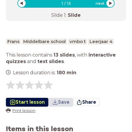
1
/
13
next
Slide
1
:
Slide
Frans
Middelbare school
vmbo t
Leerjaar 4
This lesson contains
13 slides
,
with
interactive
quizzes
and
text slides
.
Lesson duration is:
180
min
Start lesson
Save
Share
Print lesson
Items in this lesson