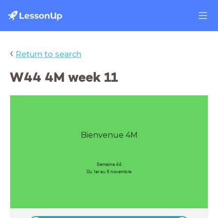
‹
Return to search
W44 4M week 11
Bienvenue 4M
Semaine 44
Du 1er au 5 novembre