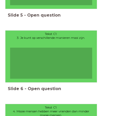
Slide
5
-
Open question
Tekst C1:
3. Je kunt op verschillende manieren mooi zijn.
Slide
6
-
Open question
Tekst C1:
4. Mooie mensen hebben meer vrienden dan minder
mooie mensen.