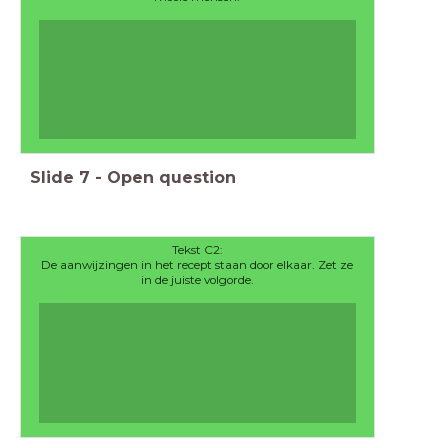
Slide
7
-
Open question
Tekst C2:
De aanwijzingen in het recept staan door elkaar. Zet ze
in de juiste volgorde.