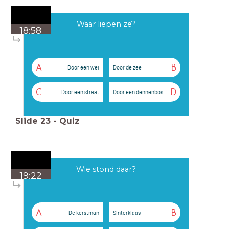
Waar liepen ze?
18:58
A
B
Door een wei
Door de zee
C
D
Door een straat
Door een dennenbos
Slide
23
-
Quiz
Wie stond daar?
19:22
A
B
De kerstman
Sinterklaas