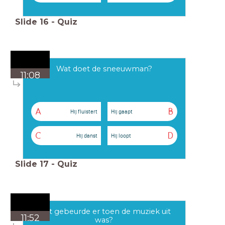
Slide
16
-
Quiz
Wat doet de sneeuwman?
11:08
A
B
Hij fluistert
Hij gaapt
C
D
Hij danst
Hij loopt
Slide
17
-
Quiz
Wat gebeurde er toen de muziek uit
11:52
was?