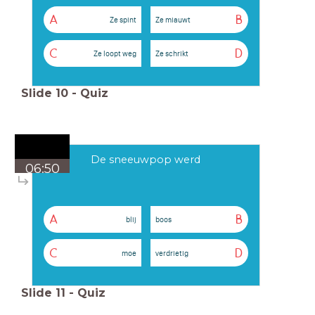
A
B
Ze spint
Ze miauwt
C
D
Ze loopt weg
Ze schrikt
Slide
10
-
Quiz
De sneeuwpop werd
06:50
A
B
blij
boos
C
D
moe
verdrietig
Slide
11
-
Quiz