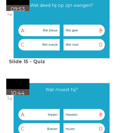
Wat deed hij op zijn wangen?
09:53
A
B
Wat blauw
Wat geel
C
D
Wat oranje
Wat rood
Slide
15
-
Quiz
Wat moest hij?
10:44
A
B
Niesen
Hoesten
C
D
Boeren
Huilen