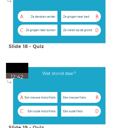
A
B
Ze dansten verder
Ze gingen naar bed
C
D
Ze gingen naar buiten
Ze vielen op de grond
Slide
18
-
Quiz
Wat stond daar?
12:42
A
B
Een nieuwe motorfiets
Een nieuwe fiets
C
D
Een oude motorfiets
Een oude fiets
Slide
19
-
Quiz