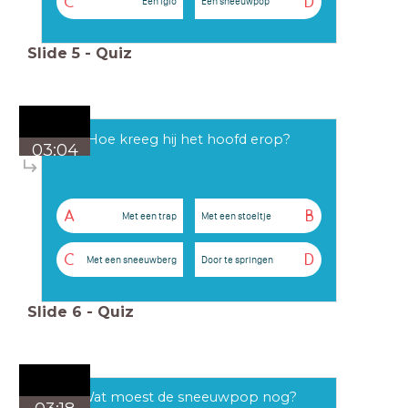
C
D
Een iglo
Een sneeuwpop
Slide
5
-
Quiz
Hoe kreeg hij het hoofd erop?
03:04
A
B
Met een trap
Met een stoeltje
C
D
Met een sneeuwberg
Door te springen
Slide
6
-
Quiz
Wat moest de sneeuwpop nog?