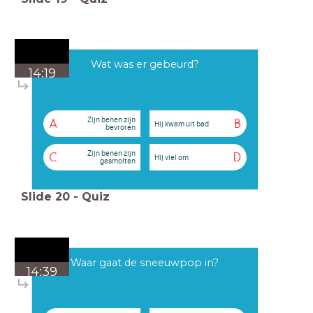
Wat was er gebeurd?
14:19
Zijn benen zijn
A
B
Hij kwam uit bad
bevroren
Zijn benen zijn
C
D
Hij viel om
gesmolten
Slide
20
-
Quiz
Waar gaat de sneeuwpop in?
14:39