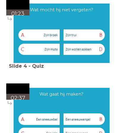
Wat mocht hij niet vergeten?
01:23
A
B
Zijn broek
Zijn trui
C
D
Zijn muts
Zijn wollen sokken
Slide
4
-
Quiz
Wat gaat hij maken?
02:37
A
B
Een sneeuwbal
Een sneeuwengel