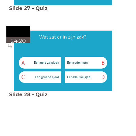
Slide
27
-
Quiz
Wat zat er in zijn zak?
24:20
A
B
Een gele zakdoek
Een rode muts
C
D
Een groene sjaal
Een blauwe sjaal
Slide
28
-
Quiz