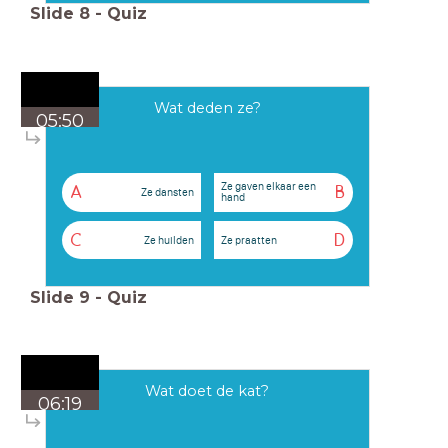
Slide
8
-
Quiz
Wat deden ze?
05:50
Ze gaven elkaar een
A
B
Ze dansten
hand
C
D
Ze huilden
Ze praatten
Slide
9
-
Quiz
Wat doet de kat?
06:19