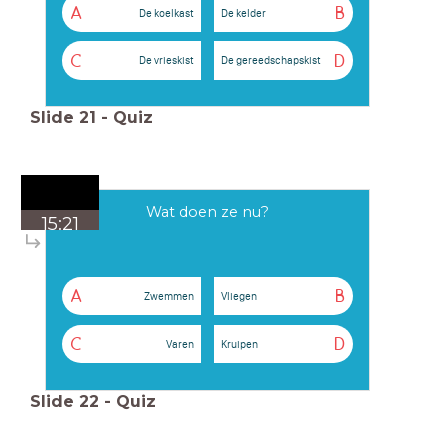
A
B
De koelkast
De kelder
C
D
De vrieskist
De gereedschapskist
Slide
21
-
Quiz
Wat doen ze nu?
15:21
A
B
Zwemmen
Vliegen
C
D
Varen
Kruipen
Slide
22
-
Quiz