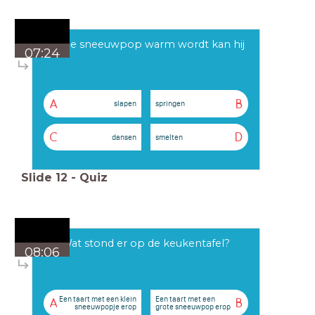
Als de sneeuwpop warm wordt kan hij
07:24
A
B
slapen
springen
C
D
dansen
smelten
Slide
12
-
Quiz
Wat stond er op de keukentafel?
08:06
Een taart met een klein
Een taart met een
A
B
sneeuwpopje erop
grote sneeuwpop erop