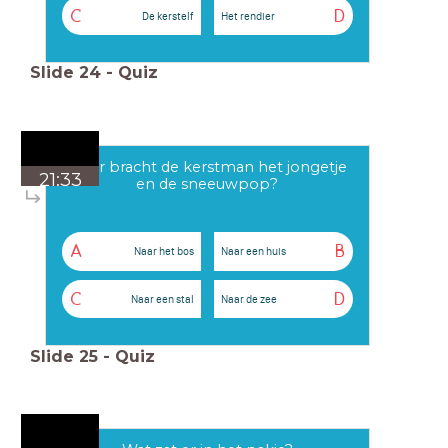
C
D
De kerstelf
Het rendier
Slide
24
-
Quiz
Waar bracht de kerstman het jongetje
21:33
en de sneeuwpop?
A
B
Naar het bos
Naar een huis
C
D
Naar een stal
Naar de zee
Slide
25
-
Quiz