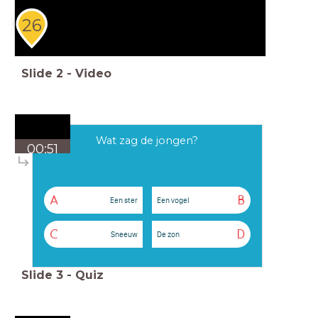
26
Slide
2
-
Video
Wat zag de jongen?
00:51
A
B
Een ster
Een vogel
C
D
Sneeuw
De zon
Slide
3
-
Quiz