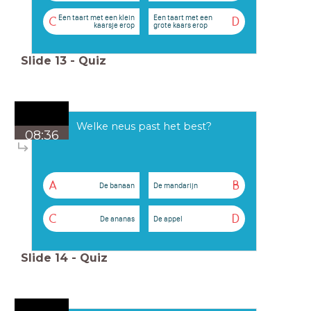
Een taart met een klein
Een taart met een
C
D
kaarsje erop
grote kaars erop
Slide
13
-
Quiz
Welke neus past het best?
08:36
A
B
De banaan
De mandarijn
C
D
De ananas
De appel
Slide
14
-
Quiz