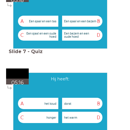
03:18
A
B
Een sjaal en een tas
Een sjaal en een bezem
Een sjaal en een oude
Een bezem en een
C
D
hoed
oude hoed
Slide
7
-
Quiz
Hij heeft:
05:16
A
B
het koud
dorst
C
D
honger
het warm