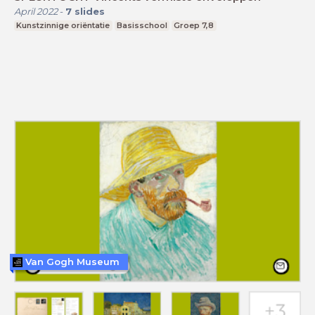
April 2022
-
7
slides
Kunstzinnige oriëntatie
Basisschool
Groep 7,8
Van Gogh Museum