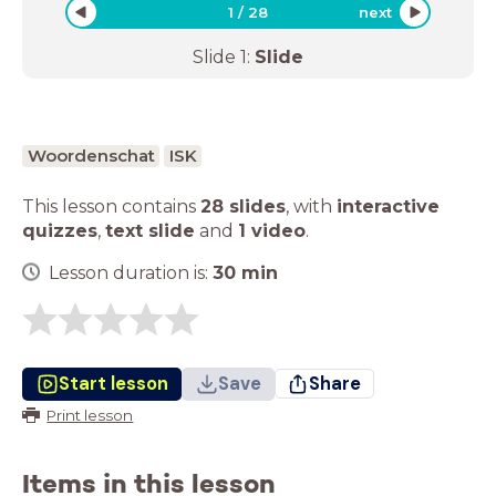
1
/
28
next
Slide
1
:
Slide
Woordenschat
ISK
This lesson contains
28 slides
,
with
interactive
quizzes
,
text slide
and
1 video
.
Lesson duration is:
30
min
Start lesson
Save
Share
Print lesson
Items in this lesson