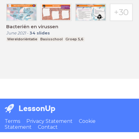
Bacteriën en virussen
June 2021
-
34
slides
Wereldoriëntatie
Basisschool
Groep 5,6
LessonUp
Terms
Privacy Statement
Cookie
Statement
Contact