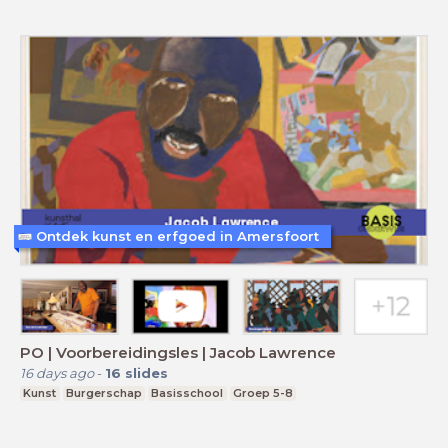
Ontdek kunst en erfgoed in Amersfoort
PO | Voorbereidingsles | Jacob Lawrence
16 days ago
-
16
slides
Kunst
Burgerschap
Basisschool
Groep 5-8