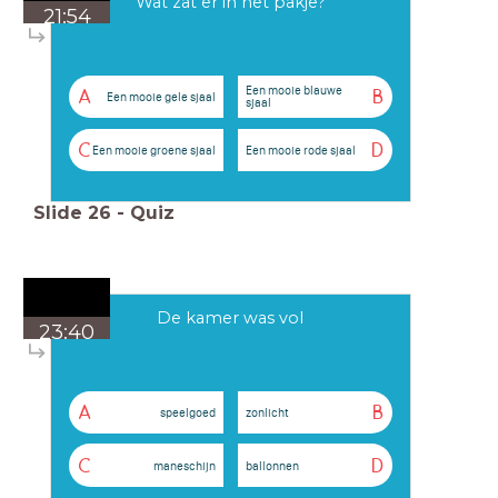
Wat zat er in het pakje?
21:54
Een mooie blauwe
A
B
Een mooie gele sjaal
sjaal
C
D
Een mooie groene sjaal
Een mooie rode sjaal
Slide
26
-
Quiz
De kamer was vol
23:40
A
B
speelgoed
zonlicht
C
D
maneschijn
ballonnen