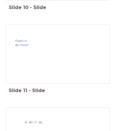
Slide
10
-
Slide
Pixels in
da move!
Slide
11
-
Slide
X- en Y- as