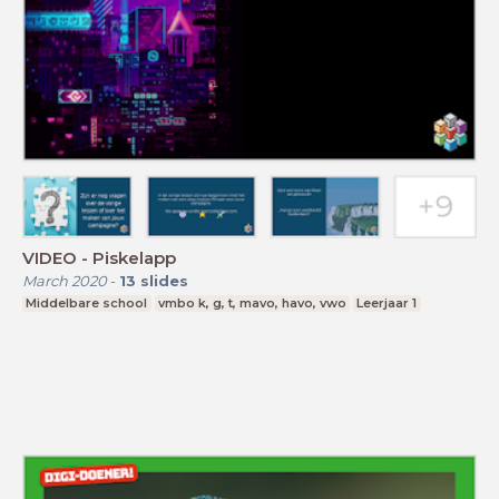
VIDEO - Piskelapp
March 2020
-
13
slides
Middelbare school
vmbo k, g, t, mavo, havo, vwo
Leerjaar 1