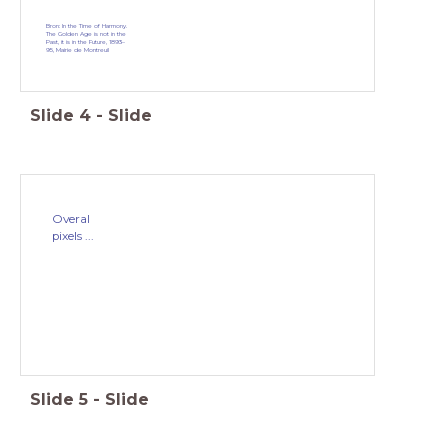
Bron: In the Time of Harmony.
The Golden Age is not in the
Past, it is in the Future, 1893–
95, Mairie de Montreuil
Slide
4
-
Slide
Overal
pixels ...
Slide
5
-
Slide