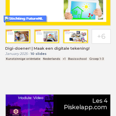
Stichting FutureNL
Digi-doener! | Maak een digitale tekening!
January 2025
-
10
slides
Kunstzinnige oriëntatie
Nederlands
+1
Basisschool
Groep 1-3