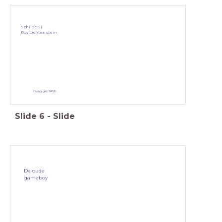
Schilderij
Roy Lichtenstein
Crying girl (1963)
Slide
6
-
Slide
De oude
gameboy