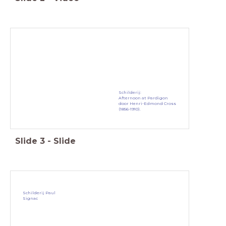
Schilderij:
Afternoon at
Pardigon
door
Henri-Edmond
Cross
(1856-1910).
Slide
3
-
Slide
Schilderij Paul
Signac