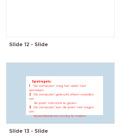
Slide
12
-
Slide
Spelregels:
1
'De computer' mag het raster niet
aanraken.
2
‘De computer’ gebruikt alleen woorden
om
‘de pixel’ instructie te geven.
3
‘De computer’ kan ‘de pixel’ niet vragen
om
bijvoorbeeld een ​​smiley te maken.
Slide
13
-
Slide