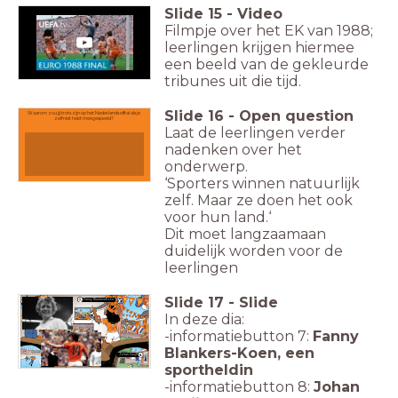
Slide
15
-
Video
Filmpje over het EK van 1988;
leerlingen krijgen hiermee
een beeld van de gekleurde
tribunes uit die tijd.
Slide
16
-
Open question
Waarom zou jij trots zijn op het Nederlands elftal als je
zelf niet hebt meegespeeld?
Laat de leerlingen verder
nadenken over het
onderwerp.
‘Sporters winnen natuurlijk
zelf. Maar ze doen het ook
voor hun land.‘
Dit moet langzaamaan
duidelijk worden voor de
leerlingen
Slide
17
-
Slide
Fanny Blankers-Koen
7.
In deze dia:
-informatiebutton 7:
Fanny
Blankers-Koen, een
Johan Cruijff
8.
sportheldin
-informatiebutton 8:
Johan