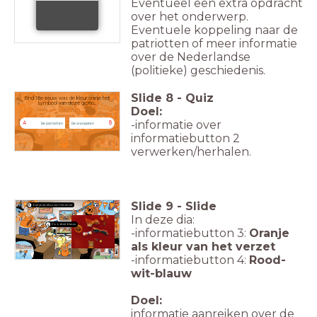
Eventueel een extra opdracht
over het onderwerp.
Eventuele koppeling naar de
patriotten of meer informatie
over de Nederlandse
(politieke) geschiedenis.
Slide
8
-
Quiz
Eind 18e eeuw was de kleur oranje het
symbool van deze groep...
Doel:
-informatie over
A
B
De patriotten
De orangisten
informatiebutton 2
verwerken/herhalen.
Slide
9
-
Slide
Oranje als kleur van het verzet
3.
In deze dia:
Rood-wit-blauw
4.
-informatiebutton 3:
Oranje
als kleur van het verzet
-informatiebutton 4:
Rood-
wit-blauw
Doel:
informatie aanreiken over de