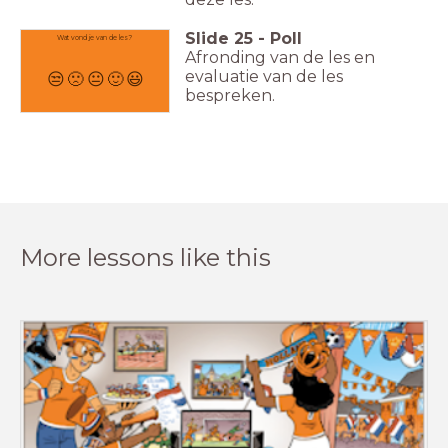
Slide
25
-
Poll
Wat vond je van de les?
Afronding van de les en
evaluatie van de les
😒
🙁
😐
🙂
😃
bespreken.
More lessons like this