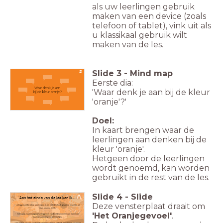
als uw leerlingen gebruik
maken van een device (zoals
telefoon of tablet), vink uit als
u klassikaal gebruik wilt
maken van de les.
Slide
3
-
Mind map
Eerste dia:
Waar denk je aan
'Waar denk je aan bij de kleur
bij de kleur oranje?
'oranje'?'
Doel:
In kaart brengen waar de
leerlingen aan denken bij de
kleur 'oranje'.
Hetgeen door de leerlingen
wordt genoemd, kan worden
gebruikt in de rest van de les.
Slide
4
-
Slide
Aan het einde van de les kan ik….
Deze vensterplaat draait om
- uitleggen welke rol de kleur oranje in het verleden heeft gespeeld en welke rol
deze kleur nu heeft.
'Het Oranjegevoel'
.
- het begrip 'saamhorigheid' uitleggen en voorbeelden noemen van momenten
waarop saamhorigheid aanwezig is.
- met behulp van een voorbeeld uitleggen dat sport verbindt en dat sport kan leiden