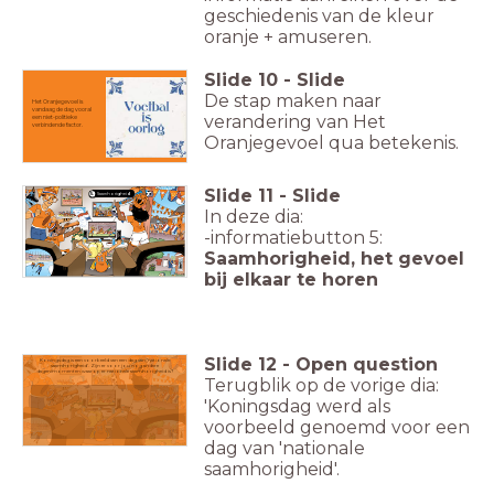
geschiedenis van de kleur
oranje + amuseren.
Slide
10
-
Slide
De stap maken naar
Het Oranjegevoel is
vandaag de dag vooral
verandering van Het
een niet-politieke
verbindende factor.
Oranjegevoel qua betekenis.
Slide
11
-
Slide
Saamhorigheid
5.
In deze dia:
-informatiebutton 5:
Saamhorigheid, het gevoel
bij elkaar te horen
Slide
12
-
Open question
Koningsdag is een voorbeeld van een dag van 'nationale
saamhorigheid'. Zijn er voor jou nog andere
dagen/momenten waarop er nationale saamhorigheid is?
Terugblik op de vorige dia:
'Koningsdag werd als
voorbeeld genoemd voor een
dag van 'nationale
saamhorigheid'.