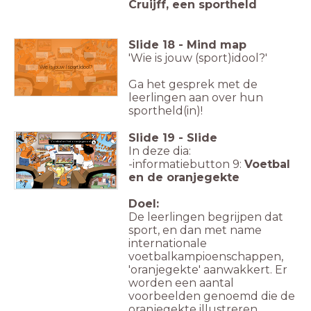
Cruijff, een sportheld
Slide
18
-
Mind map
'Wie is jouw (sport)idool?'
Wie is jouw (sport)idool?
Ga het gesprek met de
leerlingen aan over hun
sportheld(in)!
Slide
19
-
Slide
Voetbal en het oranjegevoel
9.
In deze dia:
-informatiebutton 9:
Voetbal
en de oranjegekte
Doel:
De leerlingen begrijpen dat
sport, en dan met name
internationale
voetbalkampioenschappen,
'oranjegekte' aanwakkert. Er
worden een aantal
voorbeelden genoemd die de
oranjegekte illustreren.