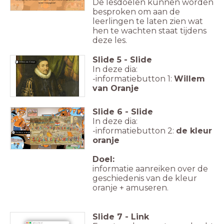
De lesdoelen kunnen worden
tot het 'Oranjegevoel'.
besproken om aan de
leerlingen te laten zien wat
hen te wachten staat tijdens
deze les.
Slide
5
-
Slide
Willem van Oranje
1.
In deze dia:
-informatiebutton 1:
Willem
van Oranje
Slide
6
-
Slide
In deze dia:
-informatiebutton 2:
de kleur
De kleur oranje
2.
oranje
Doel:
informatie aanreiken over de
geschiedenis van de kleur
oranje + amuseren.
Slide
7
-
Link
schooltv.nl