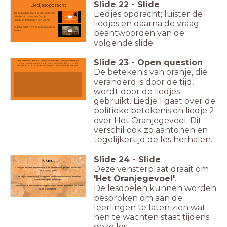
Slide
22
-
Slide
Liedjesopdracht
Liedjes opdracht; luister de
We gaan deze twee liedjes luisteren:
- Liedje 1: In naam van Oranje
- Liedje 2: Wij houden van Oranje
liedjes en daarna de vraag
Daarna maken we een vraag over de
beantwoorden van de
liedjes.
volgende slide.
Slide
23
-
Open question
Wat betekent de kleur oranje in de liedjes? Schrijf in een paar
woorden jouw antwoord op per liedje. Zet voor elk
antwoord 1 of 2 zodat duidelijk is om welk liedje het gaat.
De betekenis van oranje, die
veranderd is door de tijd,
wordt door de liedjes
gebruikt. Liedje 1 gaat over de
politieke betekenis en liedje 2
over Het Oranjegevoel. Dit
verschil ook zo aantonen en
tegelijkertijd de les herhalen.
Slide
24
-
Slide
Ik kan….
Deze vensterplaat draait om
- uitleggen welke rol de kleur oranje in het verleden heeft gespeeld en welke rol
deze kleur nu heeft.
'Het Oranjegevoel'
.
- het begrip 'saamhorigheid' uitleggen en voorbeelden noemen van momenten
waar saamhorigheid aanwezig is.
De lesdoelen kunnen worden
- met behulp van een voorbeeld uitleggen dat sport verbindt en dat sport kan leiden
tot het 'Oranjegevoel'.
besproken om aan de
leerlingen te laten zien wat
hen te wachten staat tijdens
deze les.