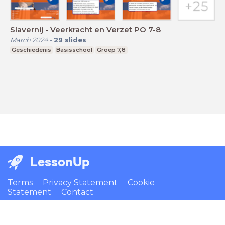
Slavernij - Veerkracht en Verzet PO 7-8
March 2024
-
29
slides
Geschiedenis
Basisschool
Groep 7,8
LessonUp
Terms
Privacy Statement
Cookie
Statement
Contact
English