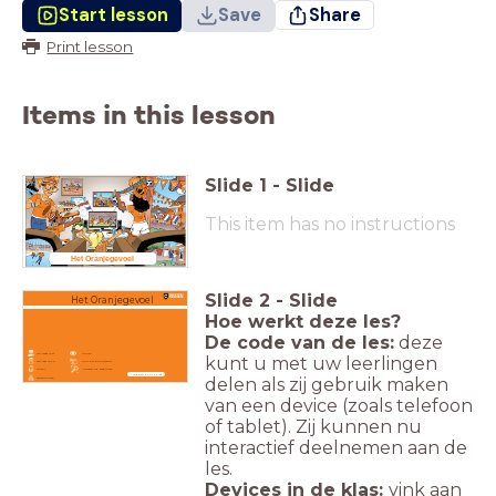
Start lesson
Save
Share
Print lesson
Items in this lesson
Slide
1
-
Slide
This item has no instructions
Het Oranjegevoel
Slide
2
-
Slide
Het Oranjegevoel
Hoe werkt deze les?
De code van de les:
deze
Dit weet je al
Kijken
kunt u met uw leerlingen
Dit leer je nu
Klik op de hotspot
Doen!
Afbeelding vergroten
Navigeren door de les
delen als zij gebruik maken
Terugkijken
van een device (zoals telefoon
of tablet). Zij kunnen nu
interactief deelnemen aan de
les.
Devices in de klas:
vink aan