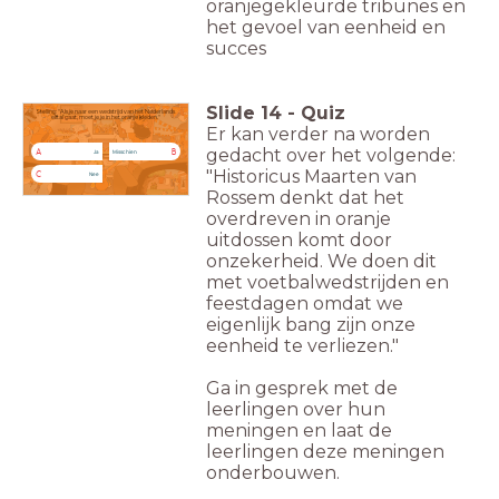
oranjegekleurde tribunes en
het gevoel van eenheid en
succes
Slide
14
-
Quiz
Stelling: "Als je naar een wedstrijd van het Nederlands
elftal gaat, moet je je in het oranje kleden."
Er kan verder na worden
gedacht over het volgende:
A
B
Ja
Misschien
"Historicus Maarten van
C
Nee
Rossem denkt
dat het
overdreven in oranje
uitdossen komt door
onzekerheid. We doen dit
met
voetbalwedstrijden en
feestdagen omdat we
eigenlijk bang zijn onze
eenheid te verliezen."
Ga in gesprek met de
leerlingen over hun
meningen en laat de
leerlingen deze meningen
onderbouwen.