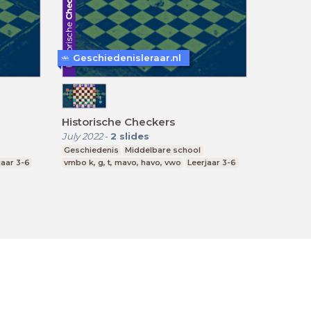
Geschiedenisleraar.nl
Historische Checkers
July 2022
-
2
slides
Geschiedenis
Middelbare school
jaar 3-6
vmbo k, g, t, mavo, havo, vwo
Leerjaar 3-6
ment
Cookie Statement
Contact
English