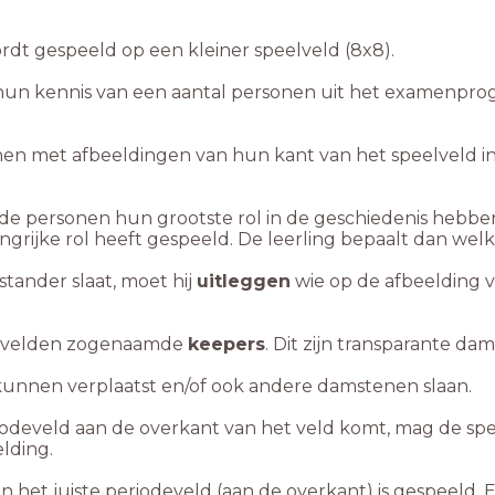
dt gespeeld op een kleiner speelveld (8x8).
n hun kennis van een aantal personen uit het examenp
n met afbeeldingen van hun kant van het speelveld in 
n de personen hun grootste rol in de geschiedenis heb
rijke rol heeft gespeeld. De leerling bepaalt dan welke
tander slaat, moet hij
uitleggen
wie op de afbeelding v
odevelden zogenaamde
keepers
. Dit zijn transparante d
unnen verplaatst en/of ook andere damstenen slaan.
odeveld aan de overkant van het veld komt, mag de sp
lding.
n het juiste periodeveld (aan de overkant) is gespeeld. E