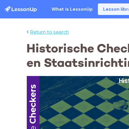
What is LessonUp
Lesson libr
‹
Return to search
Historische Chec
en Staatsinricht
His
Checkers