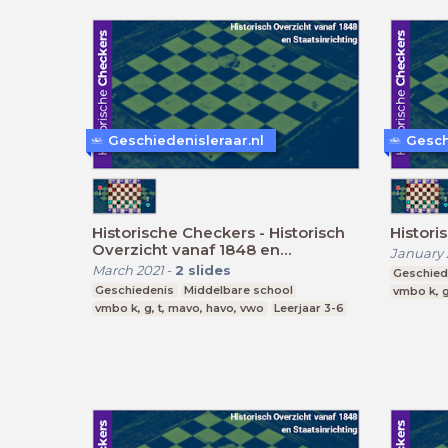
Geschiedenisleraar.nl
Gesch
Historische Checkers - Historisch
Histori
Overzicht vanaf 1848 en
January 
Staatsinrichting
March 2021
-
2
slides
Geschied
Geschiedenis
Middelbare school
vmbo k, g
vmbo k, g, t, mavo, havo, vwo
Leerjaar 3-6