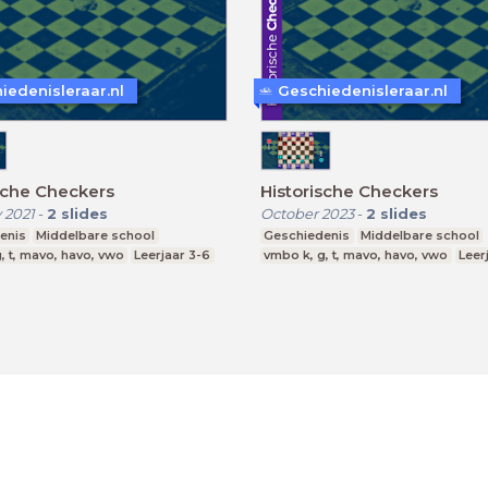
iedenisleraar.nl
Geschiedenisleraar.nl
sche Checkers
Historische Checkers
 2021
-
2
slides
October 2023
-
2
slides
enis
Middelbare school
Geschiedenis
Middelbare school
, t, mavo, havo, vwo
Leerjaar 3-6
vmbo k, g, t, mavo, havo, vwo
Leer
Terms
Privacy State