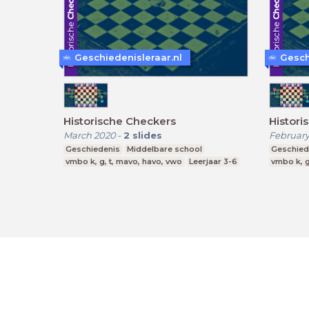
Geschiedenisleraar.nl
Gesch
Historische Checkers
Histori
March 2020
-
2
slides
February
Geschiedenis
Middelbare school
Geschied
vmbo k, g, t, mavo, havo, vwo
Leerjaar 3-6
vmbo k, g
LessonUp