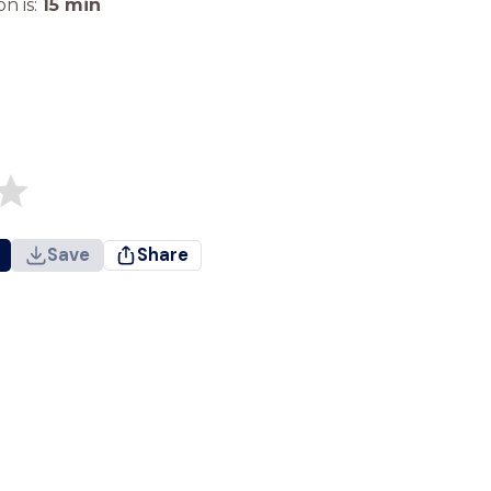
n is:
15
min
Save
Share