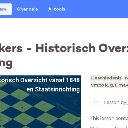
ary
Channels
AI tools
kers - Historisch Ove
ing
Geschiedenis
M
torisch Overzicht vanaf 1848
vmbo k, g, t, ma
en Staatsinrichting
Lesson by
This lesson cont