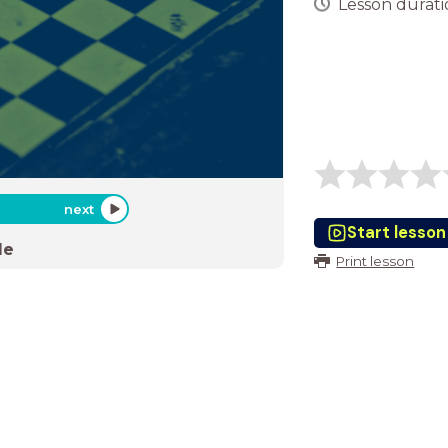
Lesson duratio
next
Start lesson
de
Print lesson