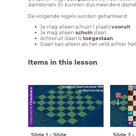
damstenen. Er kunnen dus meerdere damst
De volgende regels worden gehanteerd:
Je mag alleen schuin 1 plaats
vooruit
.
Je mag alleen
schuin
slaan.
Achteruit slaan is
toegestaan
.
Slaan kan alleen als het veld achter het
Items in this lesson
Historisch Overzicht vanaf 1848
Kou
Checkers
Oor
en Staatsinrichting
Historische
WO I
Slide
1
-
Slide
Slide
2
-