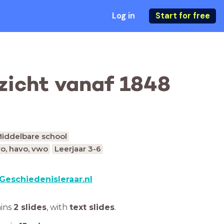
Log in
Start for free
rzicht vanaf 1848
iddelbare school
vo, havo, vwo
Leerjaar 3-6
Geschiedenisleraar.nl
ains
2 slides
,
with
text slides
.