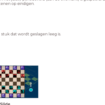
enen op eindigen.
 stuk dat wordt geslagen leeg is.
de
Inter-
WO I
WO II
log
bellum
Koude
Inter-
WO II
Oorlog
bellum
Slide