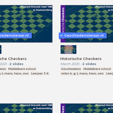
iedenisleraar.nl
Geschiedenisleraar.nl
sche Checkers
Historische Checkers
2021
-
2
slides
March 2020
-
2
slides
enis
Middelbare school
Geschiedenis
Middelbare school
, t, mavo, havo, vwo
Leerjaar 3-6
vmbo k, g, t, mavo, havo, vwo
Leer