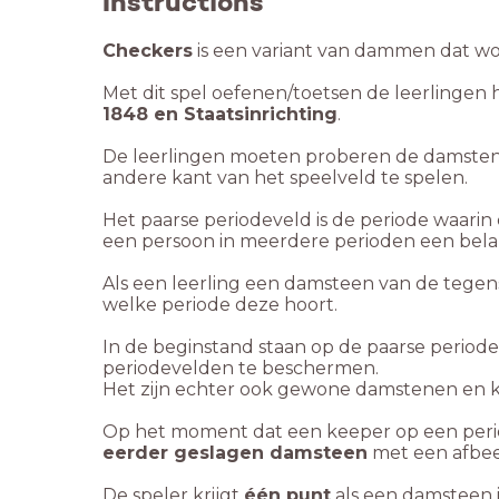
Instructions
Checkers
is een variant van dammen dat wor
Met dit spel oefenen/toetsen de leerlinge
1848 en Staatsinrichting
.
De leerlingen moeten proberen de damstene
andere kant van het speelveld te spelen.
Het paarse periodeveld is de periode waari
een persoon in meerdere perioden een belang
Als een leerling een damsteen van de tegens
welke periode deze hoort.
In de beginstand staan op de paarse peri
periodevelden te beschermen.
Het zijn echter ook gewone damstenen en k
Op het moment dat een keeper op een peri
eerder geslagen damsteen
met een afbee
De speler krijgt
één punt
als een damsteen i