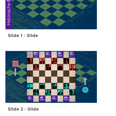
Historische
Slide
1
-
Slide
Koude
Inter-
WO I
Oorlo
WO II
bellum
g
Koude
Inter-
WO I
WO II
Oorlog
bellum
Slide
2
-
Slide