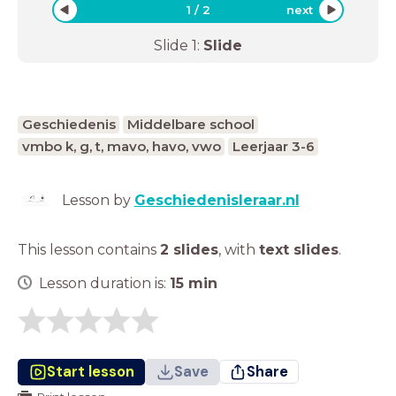
1
/
2
next
Slide
1
:
Slide
Geschiedenis
Middelbare school
vmbo k, g, t, mavo, havo, vwo
Leerjaar 3-6
Lesson by
Geschiedenisleraar.nl
This lesson contains
2 slides
,
with
text slides
.
Lesson duration is:
15
min
Start lesson
Save
Share