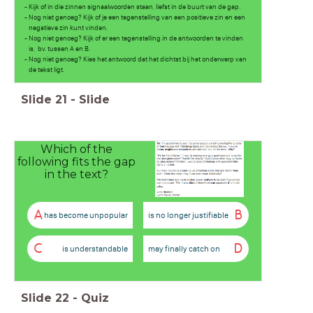
- Kijk of in die zinnen signaalwoorden staan, liefst in de buurt van de gap.
- Nog niet genoeg? Kijk of je een tegenstelling van een positieve zin en een
negatieve zin kunt vinden.
- Nog niet genoeg? Kijk of er een tegenstelling in de antwoorden te vinden
is, bv. tussen A en B.
- Nog niet genoeg? Kies het antwoord dat het dichtst bij het onderwerp van
de tekst ligt.
Slide
21
-
Slide
Which of the
following fits the gap
in the text?
A
B
has become unpopular
is no longer justifiable
C
D
is understandable
may finally catch on
Slide
22
-
Quiz