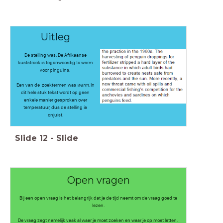
Uitleg
De stelling was: De Afrikaanse
kuststreek is tegenwoordig te warm
voor pinguïns.
Een van de zoektermen was
warm
. In
dit hele stuk tekst wordt op geen
enkele manier gesproken over
temperatuur, dus de stelling is
onjuist.
Slide
12
-
Slide
Open vragen
Bij een open vraag is het belangrijk dat je de tijd neemt om de vraag goed te
lezen.
De vraag zegt namelijk vaak al waar je moet zoeken en waar je op moet letten.