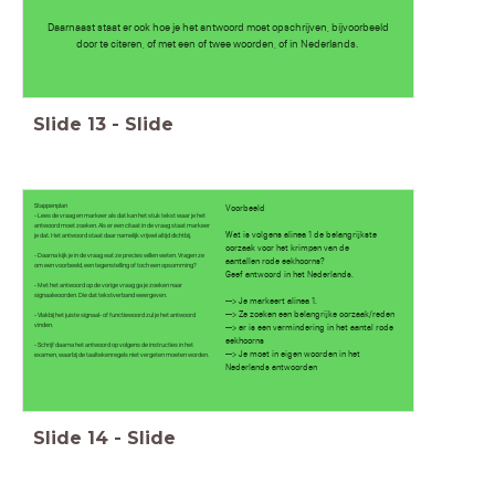
Daarnaast staat er ook hoe je het antwoord moet opschrijven, bijvoorbeeld
door te citeren, of met een of twee woorden, of in Nederlands.
Slide
13
-
Slide
Stappenplan
Voorbeeld
- Lees de vraag en markeer als dat kan het stuk tekst waar je het
antwoord moet zoeken. Als er een citaat in de vraag staat markeer
Wat is volgens alinea 1 de belangrijkste
je dat. Het antwoord staat daar namelijk vrijwel altijd dichtbij.
oorzaak voor het krimpen van de
- Daarna kijk je in de vraag wat ze precies willen weten. Vragen ze
aantallen rode eekhoorns?
om een voorbeeld, een tegenstelling of toch een opsomming?
Geef antwoord in het Nederlands.
- Met het antwoord op de vorige vraag ga je zoeken naar
signaalwoorden. Die dat tekstverband weergeven.
--> Je markeert alinea 1.
--> Ze zoeken een belangrijke oorzaak/reden
- Vlakbij het juiste signaal- of functiewoord zul je het antwoord
vinden.
--> er is een vermindering in het aantal rode
eekhoorns
- Schrijf daarna het antwoord op volgens de instructies in het
--> Je moet in eigen woorden in het
examen, waarbij de taaltekenregels niet vergeten moeten worden.
Nederlands antwoorden
Slide
14
-
Slide