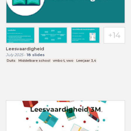
Leesvaardigheid
July 2025
-
18
slides
Duits
Middelbare school
vmbo t, vwo
Leerjaar 3,4