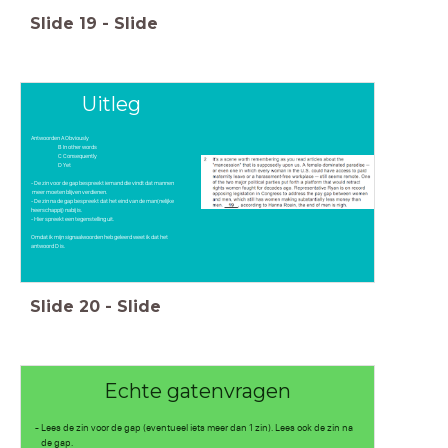
Slide
19
-
Slide
Uitleg
Antwoorden A Obviously
B In other words
C Consequently
D Yet
- De zin voor de gap bespreekt iemand die vindt dat mannen
meer moeten blijven verdienen.
- De zin na de gap bespreekt dat het eind van de man(nelijke
heerschappij) nabij is.
- Hier spreekt een tegenstelling uit.
Omdat ik mijn signaalwoorden heb geleerd weet ik dat het
antwoord D is.
Slide
20
-
Slide
Echte gatenvragen
- Lees de zin voor de gap (eventueel iets meer dan 1 zin). Lees ook de zin na
de gap.