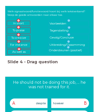
Welk signaalwoord/functiewoord hoort bij welk tekstverband?
Sleep de goede antwoorden naar elkaar toe.
In short
Voorbeelden
To praise
Tegenstelling
Gevolg/Conclusie
To criticize
Uitbreiding/Opsomming
For instance
Ondersteunen (positief)
As well as
Slide
4
-
Drag question
He should not be doing this job, ... he
was not trained for it.
A
B
despite
however