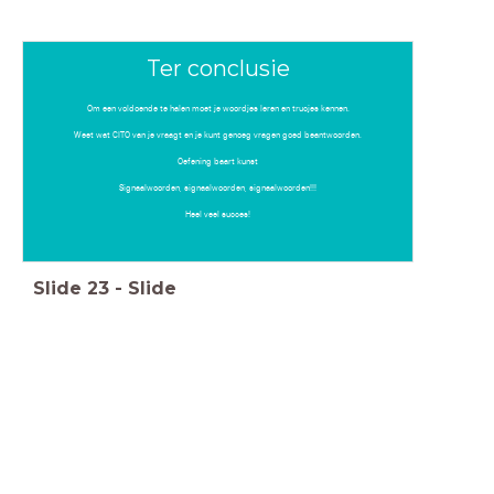
Ter conclusie
Om een voldoende te halen moet je woordjes leren en trucjes kennen.
Weet wat CITO van je vraagt en je kunt genoeg vragen goed beantwoorden.
Oefening baart kunst
Signaalwoorden, signaalwoorden, signaalwoorden!!!
Heel veel succes!
Slide
23
-
Slide