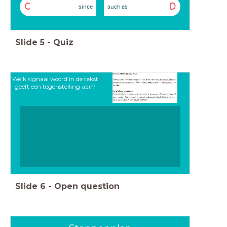
C
D
since
such as
Slide
5
-
Quiz
Welk signaal woord in de tekst
geeft een tegenstelling aan?
Slide
6
-
Open question