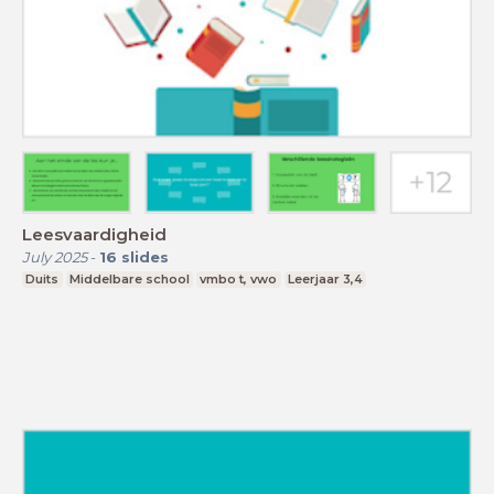
Leesvaardigheid
July 2025
-
16
slides
Duits
Middelbare school
vmbo t, vwo
Leerjaar 3,4