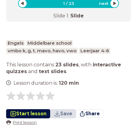
1
/
23
next
Slide
1
:
Slide
Engels
Middelbare school
vmbo k, g, t, mavo, havo, vwo
Leerjaar 4-6
This lesson contains
23 slides
,
with
interactive
quizzes
and
text slides
.
Lesson duration is:
120
min
Start lesson
Save
Share
Print lesson