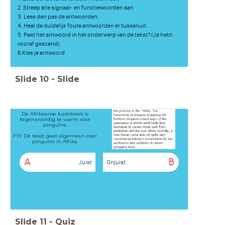
2. Streep alle signaal- en functiewoorden aan
3. Lees dan pas de antwoorden.
4. Haal de duidelijk foute antwoorden er tussenuit.
5. Past het antwoord in het onderwerp van de tekst? (Je hebt
vooraf gescand).
6 Kies je antwoord
Slide
10
-
Slide
De Afrikaanse kuststreek is
tegenwoordig te warm voor
pinguïns.
FYI: De tekst gaat algemeen over
pinguïns in Afrika
A
B
Juist
Onjuist
Slide
11
-
Quiz