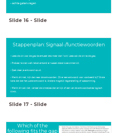
- echte gatenvragen
Slide
16
-
Slide
Stappenplan: Signaal-/functiewoorden
- Lees de zin voor de gap (eventueel iets meer dan 1 zin). Lees ook de zin na de gap.
- Probeer te zien welk tekstverband er tussen deze twee zinnen zit.
- Zoek daar je antwoord op uit.
- Werkt dit niet, kijk dan naar de antwoorden : Zit er een antwoord voor voorbeeld bij? Grote
kans dat dat het juiste antwoord is. Anders mogelijk tegenstelling of opssomming.
- Werkt dit ook niet, vertaal de zinnetjes dan en kijk of een van de antwoordopties logisch
klinkt.
Slide
17
-
Slide
Which of the
following fits the gap