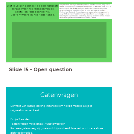
Wat is volgens alinea 1 de belangrijkste
oorzaak voor het krimpen van de
aantallen rode eekhoorns?
Geef antwoord in het Nederlands.
Slide
15
-
Open question
Gatenvragen
De vrees van menig leerling, maar stiekem niet zo moeilijk, als je je
(signaal)woorden kent.
Er zijn 2 soorten:
-gatenvragen met signaal-/functiewoorden
Kan een gatenvraag zijn, maar ook bijvoorbeeld 'hoe verhoudt deze alinea
zich tot de vorige'.