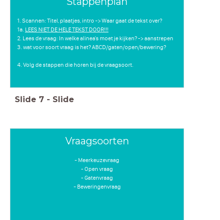
Stappenplan
1. Scannen: Titel, plaatjes, intro -> Waar gaat de tekst over?
1a.
LEES NIET DE HELE TEKST DOOR!!!
2. Lees de vraag: In welke alinea's moet je kijken? -> aanstrepen
3. wat voor soort vraag is het? ABCD/gaten/open/bewering?
4. Volg de stappen die horen bij de vraagsoort.
Slide
7
-
Slide
Vraagsoorten
- Meerkeuzevraag
- Open vraag
- Gatenvraag
- Beweringenvraag