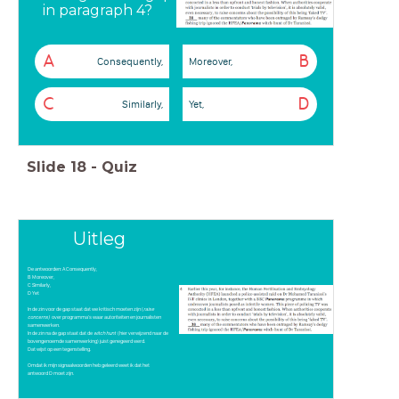
in paragraph 4?
A
B
Consequently,
Moreover,
C
D
Similarly,
Yet,
Slide
18
-
Quiz
Uitleg
De antwoorden: A Consequently,
B Moreover,
C Similarly,
D Yet
In de zin voor de gap staat dat we kritisch moeten zijn (
raise
concerns)
over programma's waar autoriteiten en journalisten
samenwerken.
In de zin na de gap staat dat de
witch hunt
(hier verwijzend naar de
bovengenoemde samenwerking) juist genegeerd werd.
Dat wijst op een tegenstelling.
Omdat ik mijn signaalwoorden heb geleerd weet ik dat het
antwoord D moet zijn.