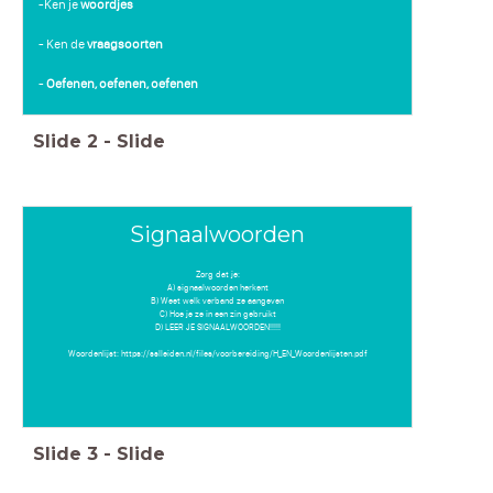
-Ken je
woordjes
- Ken de
vraagsoorten
-
Oefenen, oefenen, oefenen
Slide
2
-
Slide
Signaalwoorden
Zorg dat je:
A) signaalwoorden herkent
B) Weet welk verband ze aangeven
C) Hoe je ze in een zin gebruikt
D) LEER JE SIGNAALWOORDEN!!!!!
Woordenlijst: https://sslleiden.nl/files/voorbereiding/H_EN_Woordenlijsten.pdf
Slide
3
-
Slide