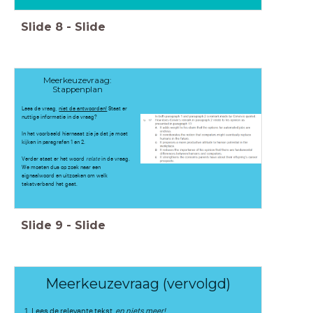
Slide
8
-
Slide
Meerkeuzevraag:
Stappenplan
Lees de vraag,
niet de antwoorden!
Staat er
nuttige informatie in de vraag?
In het voorbeeld hiernaast zie je dat je moet
kijken in paragrafen 1 en 2.
Verder staat er het woord
relate
in de vraag.
We moeten dus op zoek naar een
signaalwoord en uitzoeken om welk
tekstverband het gaat.
Slide
9
-
Slide
Meerkeuzevraag (vervolgd)
1. Lees de relevante tekst,
en niets meer!