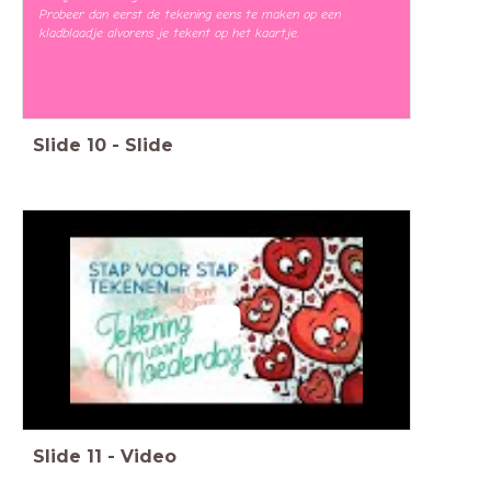
Probeer dan eerst de tekening eens te maken op een
kladblaadje alvorens je tekent op het kaartje.
Slide
10
-
Slide
Slide
11
-
Video