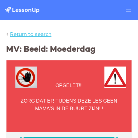
‹
Return to search
MV: Beeld: Moederdag
OPGELET!!!
ZORG DAT ER TIJDENS DEZE LES GEEN
MAMA'S IN DE BUURT ZIJN!!!