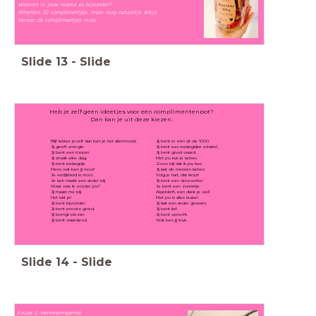
Waarom is jouw mama zo bijzonder?
Minstens 10 complimentjes, meer mag natuurlijk altijd.
Versier de complimentjes mooi.
Slide
13
-
Slide
Heb je zelf geen ideetjes voor een complimentenpot?
Dan kan je uit deze kiezen.
Blijf lekker jezelf dan ben je het allermooist.
Jij bent er één uit de 1000.
Jij geeft energie.
Jij bent een belangrijke schakel.
Jij bent een topper.
Jij bent goud waard.
Jij straalt elke dag.
Met jou kun je lachen.
Jij bent belangrijk.
Zooo blij dat ik jou ken.
Mens wat ben jij mooi!
Jij laat de mensen lachen.
Je eerlijkheid is mooi.
Volg je hart, dat klopt!
Je lach maakt een ander blij.
Jij bent een doorzetter.
Waar was ik zonder jou?
Je bent een zonnetje.
Jij maakt me blij.
Alsjeblieft, een dank je wel!
Het lukt je!
Met jou is alles leuker.
Jij bent bijzonder.
Jij laat een ander groeien.
Jij bent precies goed.
Jij bent lief.
Jij brengt plezier.
Jij bent oprecht.
Jij bent waardevol.
Wat ben jij leuk.
Slide
14
-
Slide
Keuze 2: Herinneringentak