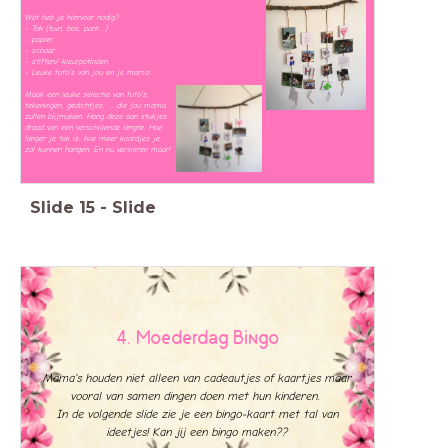
Wat heb je hiervoor nodig?
- Tak (tuin, bos, park...)
- papier
- schaar
- stiften/ kleurpotloden
- Leuke foto's van jou en je mama
Maak een leuke selectie van foto's,
tekeningen, gedichtjes, ... die jou mama
zullen blijmaken. Hang deze aan stukjes
draad van een verschillende lengte. Hoe
langer je tak is, hoe meer koordjes je
zal kunnen hangen. En nu versieren maar!
Slide
15
-
Slide
4. Moederdag Bingo
Mama's houden niet alleen van cadeautjes of kaartjes maar
vooral van samen dingen doen met hun kinderen.
In de volgende slide zie je een bingo-kaart met tal van
ideetjes! Kan jij een bingo maken??