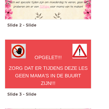
toch wel speciale tijden zijn om moederdag te vieren, gaan we
proberen om er een
TOPdag
voor mama van te maken!
Slide
2
-
Slide
OPGELET!!!
ZORG DAT ER TIJDENS DEZE LES
GEEN MAMA'S IN DE BUURT
ZIJN!!!
Slide
3
-
Slide