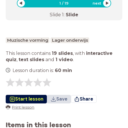
1
/
19
next
Slide
1
:
Slide
Muzische vorming
Lager onderwijs
This lesson contains
19 slides
,
with
interactive
quiz
,
text slides
and
1 video
.
Lesson duration is:
60
min
Start lesson
Save
Share
Print lesson
Items in this lesson