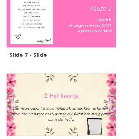
Keuze 2
Opgelet!
De jongens schrijven
ZOON
in plaats van dochter!!
Slide
7
-
Slide
2. Het kaartje
Ons mooie gedichtje moet natuurlijk op een kaartje komen.
Neem een wit papier en vouw deze in 2 (liefst een stevig papier
als je dat hebt).