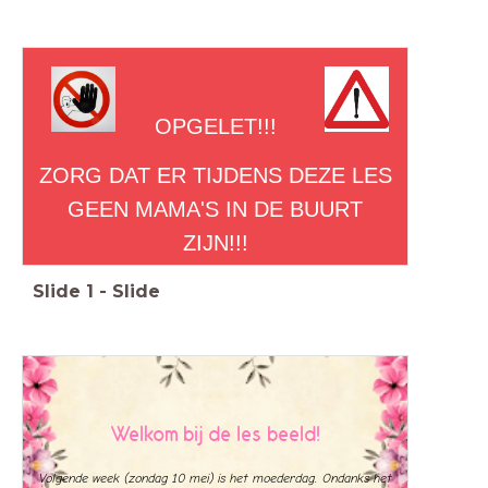
OPGELET!!!
ZORG DAT ER TIJDENS DEZE LES
GEEN MAMA'S IN DE BUURT
ZIJN!!!
Slide
1
-
Slide
Welkom bij de les beeld!
Volgende week (zondag 10 mei) is het moederdag. Ondanks het