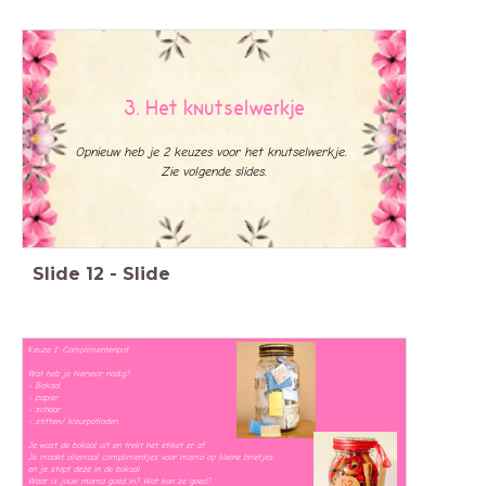
3. Het knutselwerkje
Opnieuw heb je 2 keuzes voor het knutselwerkje.
Zie volgende slides.
Slide
12
-
Slide
Keuze 1: Complimentenpot
Wat heb je hiervoor nodig?
- Bokaal
- papier
- schaar
- stiften/ kleurpotloden
Je wast de bokaal uit en trekt het etiket er af.
Je maakt allemaal complimentjes voor mama op kleine briefjes
en je stopt deze in de bokaal.
Waar is jouw mama goed in? Wat kan ze goed?