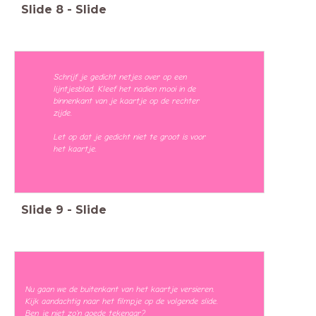
Slide
8
-
Slide
Schrijf je gedicht netjes over op een
lijntjesblad. Kleef het nadien mooi in de
binnenkant van je kaartje op de rechter
zijde.
Let op dat je gedicht niet te groot is voor
het kaartje.
Slide
9
-
Slide
Nu gaan we de buitenkant van het kaartje versieren.
Kijk aandachtig naar het filmpje op de volgende slide.
Ben je niet zo'n goede tekenaar?