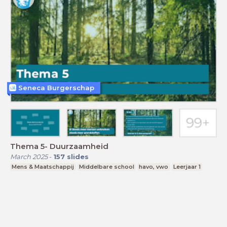
Seneca Burgerschap
Thema 5- Duurzaamheid
March 2025
-
157
slides
Mens & Maatschappij
Middelbare school
havo, vwo
Leerjaar 1