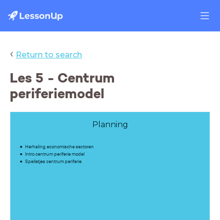
‹
Return to search
Les 5 - Centrum
periferiemodel
Planning
Herhaling economische sectoren
Intro centrum periferie model
Spelletjes centrum periferie