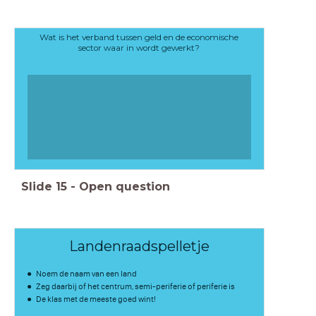
Wat is het verband tussen geld en de economische
sector waar in wordt gewerkt?
Slide
15
-
Open question
Landenraadspelletje
Noem de naam van een land
Zeg daarbij of het centrum, semi-periferie of periferie is
De klas met de meeste goed wint!