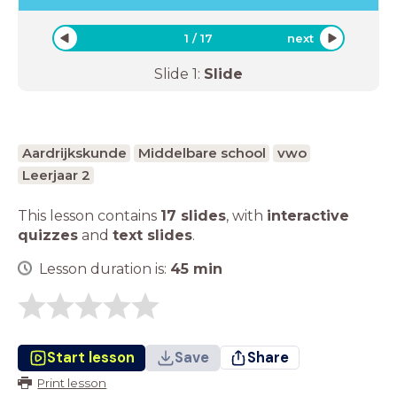
1
/
17
next
Slide
1
:
Slide
Aardrijkskunde
Middelbare school
vwo
Leerjaar 2
This lesson contains
17 slides
,
with
interactive
quizzes
and
text slides
.
Lesson duration is:
45
min
Start lesson
Save
Share
Print lesson