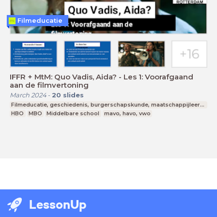
Filmeducatie
IFFR + MtM: Quo Vadis, Aida? - Les 1: Voorafgaand
aan de filmvertoning
March 2024
-
20
slides
Filmeducatie, geschiedenis, burgerschapskunde, maatschappijleer, mediawijsheid, burgerschap
HBO
MBO
Middelbare school
mavo, havo, vwo
LessonUp