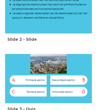
Je begrijpt de relatie tussen het centrum periferie model en
de verschillenden economische sectoren
Je weet ongeveer welke delen van de wereld deel zijn van het
centrum, de semi-periferie en de periferie
Slide
2
-
Slide
A
B
Primaire sector
Secundaire sector
C
D
Tertiaire sector
Informele sector
Slide
3
-
Quiz