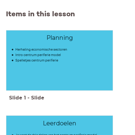
Items in this lesson
Planning
Herhaling economische sectoren
Intro centrum periferie model
Spelletjes centrum periferie
Slide
1
-
Slide
Leerdoelen
Je weet de drie delen van het centrum periferie model