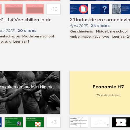
1 - 1.4 Verschillen in de
2.1 Industrie en samenlevi
April 2023
-
24
slides
er 2025
-
20
slides
Geschiedenis
Middelbare school
aatschappij
Middelbare school
vmbo, mavo, havo, vwo
Leerjaar 2
, b, k
Leerjaar 1