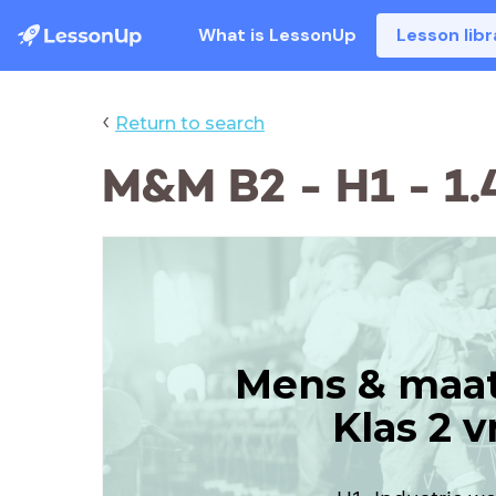
What is LessonUp
Lesson libr
‹
Return to search
M&M B2 - H1 - 1.
Mens & maat
Klas 2 