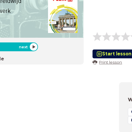
ereldwijd
werk
next
Start lesson
de
Print lesson
W