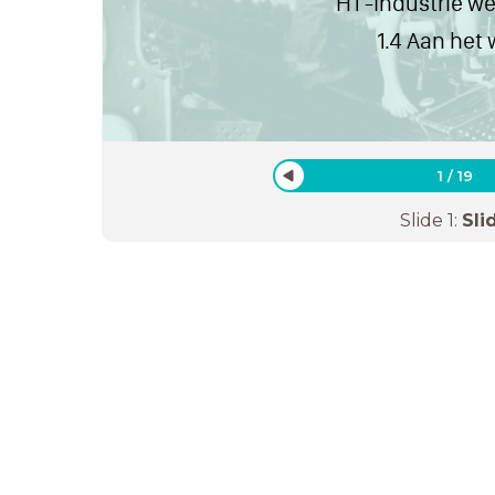
H1 -Industrie w
1.4 Aan het 
1
/
19
Slide
1
:
Sli