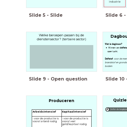
industrie
Slide
5
-
Slide
Slide
6
-
Welke beroepen passen bij de
Dagbo
dienstensector? (tertiaire sector)
Wat is dagbouw?
Winnen van
delfst
open lucht.
Delfstof
:
voor de men
brandstof en grondst
bodem
Slide
9
-
Open question
Slide
10
Quizle
Produceren
Oefen de begrippe
Arbeidsintensief
Kapitaalintensief
- voor de productie is
- voor de productie is
vooral arbeid nodig
vooral veel
geld/kapitaal nodig