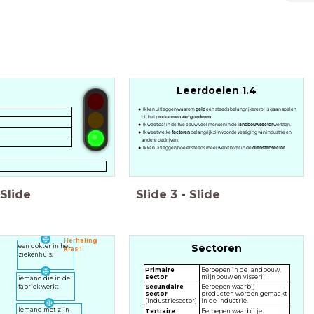
Leerdoelen 1.4
Ik kan uitleggen waarom
geld
een steeds belangrijkere rol is gaan spelen
bij het
produceren van goederen
.
Ik weet dat in de 19e eeuw veel mensen in de
landbouwsector
werkten.
Ik weet welke
factoren
belangrijk zijn voor de vestiging van industrie en
andere bedrijven.
Ik kan uitleggen hoe er steeds meer werkt komt in de
dienstensector
.
Slide
Slide
3
-
Slide
Herhaling
Sectoren
een dokter in het
klas 1
ziekenhuis.
Primaire
Beroepen in de landbouw,
sector
mijnbouw en visserij
iemand die in de
fabriek werkt
Secundaire
Beroepen waarbij
sector
producten worden gemaakt
(industriesector)
in de industrie.
Iemand met zijn
Tertiaire
Beroepen waarbij je