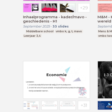
Inhaalprogramma - kader/mavo -
M&M - H
geschiedenis - H1
wereld
September 2025
-
33
slides
Septemb
Middelbare school
vmbo k, g, t, mavo
Mens & M
Leerjaar 3,4
vmbo lwoo