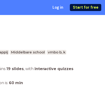
Log in
Start for free
ppij
Middelbare school
vmbo b, k
ains
19 slides
,
with
interactive quizzes
n is:
60
min