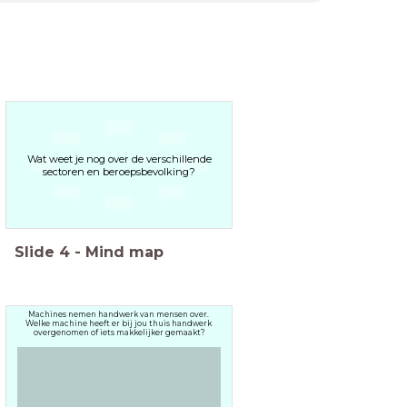
Wat weet je nog over de verschillende
sectoren en beroepsbevolking?
Slide
4
-
Mind map
Machines nemen handwerk van mensen over.
Welke machine heeft er bij jou thuis handwerk
overgenomen of iets makkelijker gemaakt?