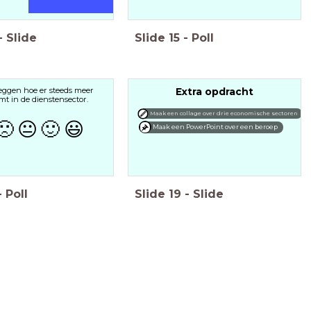
-
Slide
Slide
15
-
Poll
leggen hoe er steeds meer
Extra opdracht
mt in de dienstensector.
Maak een collage over drie economische sectoren
🙁
😐
🙂
😃
Maak een PowerPoint over een beroep
-
Poll
Slide
19
-
Slide