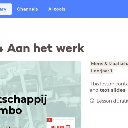
ary
Channels
AI tools
4 Aan het werk
Mens & Maatscha
Leerjaar 1
This lesson cont
and
text slides
.
schappij
Lesson duratio
vmbo