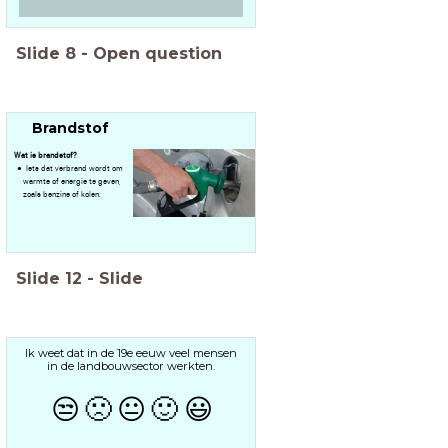
Slide
8
-
Open question
Brandstof
Wat is brandstof?
Iets dat verbrand wordt om
warmte of energie te geven,
zoals benzine of kolen.
Slide
12
-
Slide
Ik weet dat in de 19e eeuw veel mensen
in de landbouwsector werkten.
😒
🙁
😐
🙂
😃