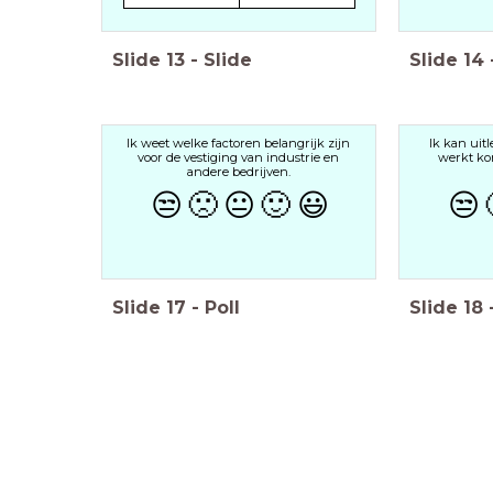
Slide
13
-
Slide
Slide
14
Ik weet welke factoren belangrijk zijn
Ik kan uit
voor de vestiging van industrie en
werkt ko
andere bedrijven.
😒
🙁
😐
🙂
😃
😒
Slide
17
-
Poll
Slide
18