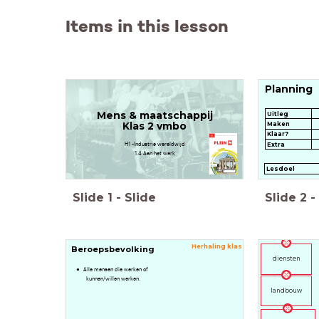
Items in this lesson
Planning
Mens & maatschappij
Uitleg
Maken
Klas 2 vmbo
Klaar?
H1 -Industrie wereldwijd
Extra
1.4 Aan het werk
Lesdoel
Slide
1
-
Slide
Slide
2
-
Herhaling klas 1
Beroepsbevolking
diensten
Alle mensen die werken of
kunnen/willen werken.
landbouw