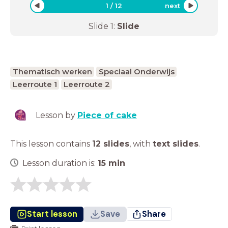
1
/
12
next
Slide
1
:
Slide
Thematisch werken
Speciaal Onderwijs
Leerroute 1
Leerroute 2
Lesson by
Piece of cake
This lesson contains
12 slides
,
with
text slides
.
Lesson duration is:
15
min
Start lesson
Save
Share