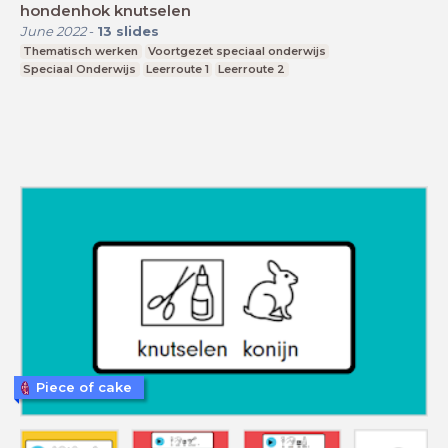
hondenhok knutselen
June 2022
-
13
slides
Thematisch werken
Voortgezet speciaal onderwijs
Speciaal Onderwijs
Leerroute 1
Leerroute 2
Piece of cake