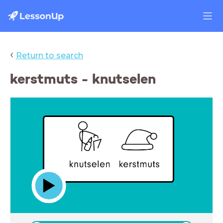
‹
Return to search
kerstmuts - knutselen