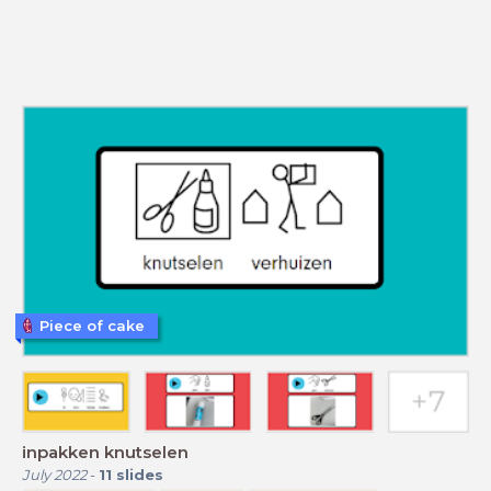
Piece of cake
inpakken knutselen
July 2022
-
11
slides