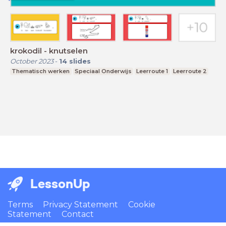
krokodil - knutselen
October 2023
-
14
slides
Thematisch werken
Speciaal Onderwijs
Leerroute 1
Leerroute 2
LessonUp
Terms
Privacy Statement
Cookie
Statement
Contact